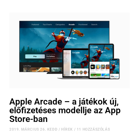
Apple Arcade – a játékok új,
előfizetéses modellje az App
Store-ban
2019. MÁRCIUS 26. KEDD
/
HÍREK
/
11 HOZZÁSZÓLÁS