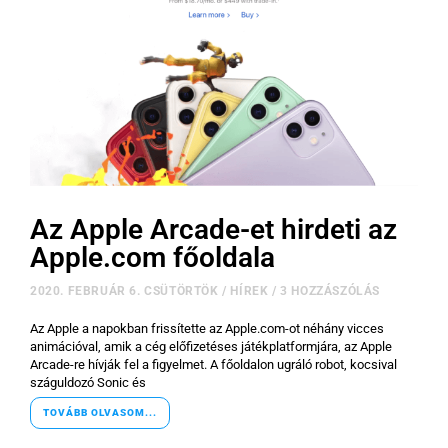
Az Apple Arcade-et hirdeti az
Apple.com főoldala
2020. FEBRUÁR 6. CSÜTÖRTÖK
/
HÍREK
/
3 HOZZÁSZÓLÁS
Az Apple a napokban frissítette az Apple.com-ot néhány vicces
animációval, amik a cég előfizetéses játékplatformjára, az Apple
Arcade-re hívják fel a figyelmet. A főoldalon ugráló robot, kocsival
száguldozó Sonic és
TOVÁBB OLVASOM...