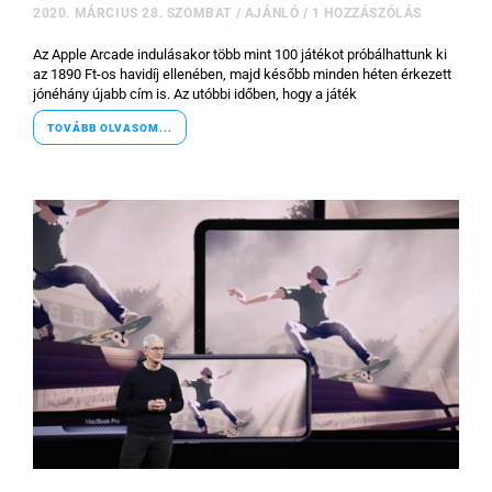
2020. MÁRCIUS 28. SZOMBAT
/
AJÁNLÓ
/
1 HOZZÁSZÓLÁS
Az Apple Arcade indulásakor több mint 100 játékot próbálhattunk ki
az 1890 Ft-os havidíj ellenében, majd később minden héten érkezett
jónéhány újabb cím is. Az utóbbi időben, hogy a játék
TOVÁBB OLVASOM...
×
Főoldal
Közösség
GYIK