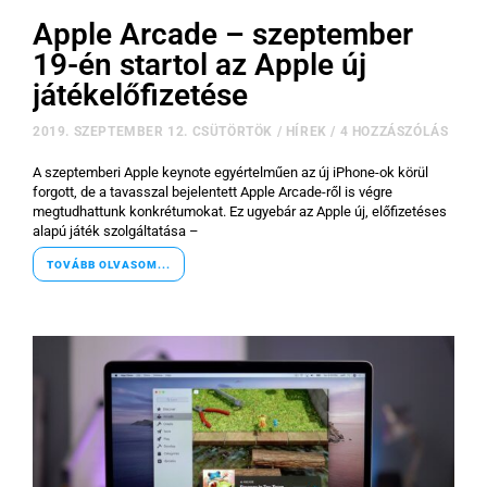
Apple Arcade – szeptember
19-én startol az Apple új
játékelőfizetése
2019. SZEPTEMBER 12. CSÜTÖRTÖK
/
HÍREK
/
4 HOZZÁSZÓLÁS
A szeptemberi Apple keynote egyértelműen az új iPhone-ok körül
forgott, de a tavasszal bejelentett Apple Arcade-ről is végre
megtudhattunk konkrétumokat. Ez ugyebár az Apple új, előfizetéses
alapú játék szolgáltatása –
TOVÁBB OLVASOM...