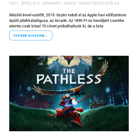
2021. ÁPRILIS 3. SZOMBAT
/
HÍREK
/
NINCS HOZZÁSZÓLÁS
Másfél évvel ezelőtt, 2019. őszén indult el az Apple havi előfizetésre
épülő játékkatalógusa, az Arcade. Az 1890 Ft-os havidíjért cserébe
eleinte csak közel 70 címet próbálhattunk ki, de a lista
TOVÁBB OLVASOM...