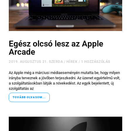
Egész olcsó lesz az Apple
Arcade
2019. AUGUSZTUS 21. SZERDA
/
HÍREK
/
1 HOZZÁSZÓLÁS
Az Apple még a márciusi médiaeseményén mutatta be, hogy milyen
irányba terveznek a jövőben terjeszkedni. Az üzenet egyértelmű volt,
a szolgáltatásokban látják a növekedést. Az egyik bejelentett, új
szolgáltatás az
TOVÁBB OLVASOM...