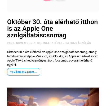
Október 30. óta elérhető itthon
is az Apple One
szolgáltatáscsomag
2020. NOVEMBER 7. SZOMBAT
/
HÍREK
/
24 HOZZÁSZÓLÁS
Október 30-a óta elérhető az Apple One szolgáltatáscsomag, amely
tartalmazza az Apple Music-ot, az iCloudot, az Apple Arcade-et és az
Apple TV+-t is kedvezményes áron. A csomag egyaránt elérhető
egyéni
TOVÁBB OLVASOM...