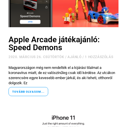
Apple Arcade játékajánló:
Speed Demons
2020. MÁRCIUS 26. CSÜTÖRTÖK
/
AJÁNLÓ
/
1 HOZZÁSZÓLÁS
Magyarországon még nem rendelték el a kijárási tilalmat a
koronavírus miatt, de ez valószínűleg csak idő kérdése. Az utcákon
szerencsére egyre kevesebb ember járkál, és aki teheti, otthonról
dolgozik. Ez
TOVÁBB OLVASOM...