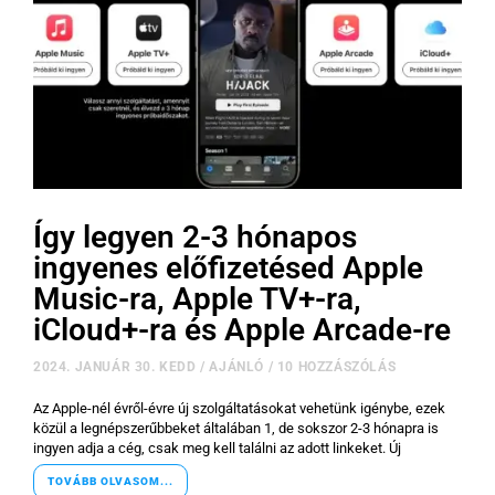
Így legyen 2-3 hónapos
ingyenes előfizetésed Apple
Music-ra, Apple TV+-ra,
iCloud+-ra és Apple Arcade-re
2024. JANUÁR 30. KEDD
/
AJÁNLÓ
/
10 HOZZÁSZÓLÁS
Az Apple-nél évről-évre új szolgáltatásokat vehetünk igénybe, ezek
közül a legnépszerűbbeket általában 1, de sokszor 2-3 hónapra is
ingyen adja a cég, csak meg kell találni az adott linkeket. Új
TOVÁBB OLVASOM...