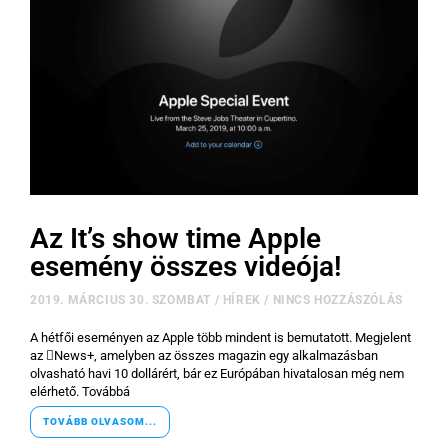
Az It’s show time Apple
esemény összes videója!
2019. MÁRCIUS 30. SZOMBAT
/
HÍREK
/
NINCS HOZZÁSZÓLÁS
A hétfői eseményen az Apple több mindent is bemutatott. Megjelent
az News+, amelyben az összes magazin egy alkalmazásban
olvasható havi 10 dollárért, bár ez Európában hivatalosan még nem
elérhető. Továbbá
TOVÁBB OLVASOM...