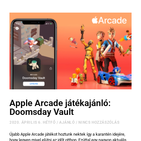
Apple Arcade játékajánló:
Doomsday Vault
2020. ÁPRILIS 6. HÉTFŐ
/
AJÁNLÓ
/
NINCS HOZZÁSZÓLÁS
Újabb Apple Arcade játékot hoztunk nektek így a karantén idejére,
hogy legyen mivel elütni az időt otthon. Ezúttal egy nagyon aktuális