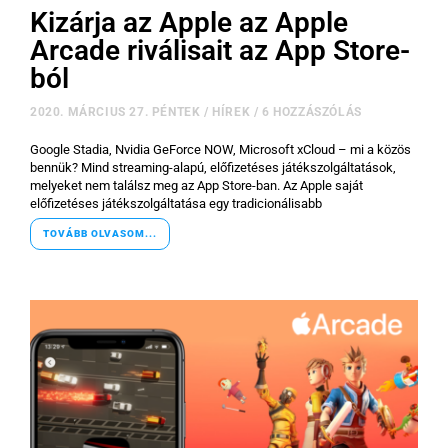
Kizárja az Apple az Apple
Használt Apple
Arcade riválisait az App Store-
ból
Apple szerviz
2020. MÁRCIUS 27. PÉNTEK
/
HÍREK
/
6 HOZZÁSZÓLÁS
Google Stadia, Nvidia GeForce NOW, Microsoft xCloud – mi a közös
bennük? Mind streaming-alapú, előfizetéses játékszolgáltatások,
melyeket nem találsz meg az App Store-ban. Az Apple saját
előfizetéses játékszolgáltatása egy tradicionálisabb
TOVÁBB OLVASOM...