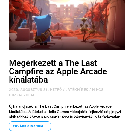
Megérkezett a The Last
Campfire az Apple Arcade
kínálatába
2020. AUGUSZTUS 31. HÉTFŐ
/
JÁTÉKHÍREK
/
NINCS
HOZZÁSZÓLÁS
Új kalandjáték, a The Last Campfire érkezett az Apple Arcade
kínálatába. A játékot a Hello Games videójáték-fejlesztő cég jegyzi,
akik többek között a No Man’s Sky-t is készítették. A felfedezetlen
TOVÁBB OLVASOM...