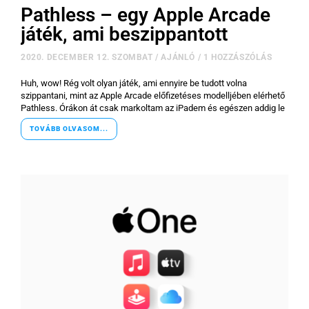
Pathless – egy Apple Arcade
játék, ami beszippantott
2020. DECEMBER 12. SZOMBAT
/
AJÁNLÓ
/
1 HOZZÁSZÓLÁS
Huh, wow! Rég volt olyan játék, ami ennyire be tudott volna
szippantani, mint az Apple Arcade előfizetéses modelljében elérhető
Pathless. Órákon át csak markoltam az iPadem és egészen addig le
TOVÁBB OLVASOM...