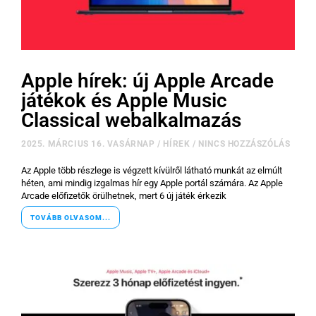
Apple hírek: új Apple Arcade
játékok és Apple Music
Classical webalkalmazás
2025. MÁRCIUS 16. VASÁRNAP
/
HÍREK
/
NINCS HOZZÁSZÓLÁS
Az Apple több részlege is végzett kívülről látható munkát az elmúlt
héten, ami mindig izgalmas hír egy Apple portál számára. Az Apple
Arcade előfizetők örülhetnek, mert 6 új játék érkezik
TOVÁBB OLVASOM...