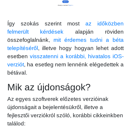
Így szokás szerint most
az időközben
felmerült kérdések
alapján röviden
összefoglalnánk,
mit érdemes tudni a béta
telepítéséről
, illetve hogy hogyan lehet adott
esetben
visszatenni a korábbi, hivatalos iOS-
verziót
, ha esetleg nem lennénk elégedettek a
bétával.
Mik az újdonságok?
Az egyes szoftverek előzetes verzióinak
újdonságait a bejelentésükről, illetve a
fejlesztői verziókról szóló, korábbi cikkeinkben
találod: