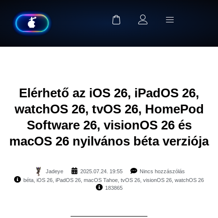
Elérhető az iOS 26, iPadOS 26,
watchOS 26, tvOS 26, HomePod
Software 26, visionOS 26 és
macOS 26 nyilvános béta verziója
Jadeye
2025.07.24. 19:55
Nincs hozzászólás
béta
,
iOS 26
,
iPadOS 26
,
macOS Tahoe
,
tvOS 26
,
visionOS 26
,
watchOS 26
183865