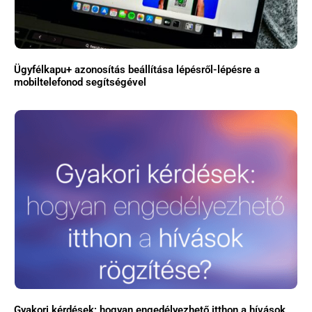
Ügyfélkapu+ azonosítás beállítása lépésről-lépésre a
mobiltelefonod segítségével
Gyakori kérdések: hogyan engedélyezhető itthon a hívások