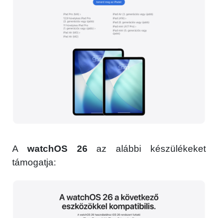
Főoldal
Közösség
GYIK
Használt Apple
Apple szerviz
A
watchOS 26
az alábbi készülékeket
támogatja: