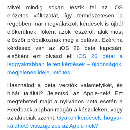
Mivel mindig sokan teszik fel az iOS
előzetes változatát, így természetesen a
régebben már megválaszolt kérdések is újból
előkerülnek, főként azok részéről, akik most
először próbálkoznak meg a bétával. Ezért ha
kérdésed van az iOS 26 beta kapcsán,
elsőként ezt olvasd el:
iOS 26 béta: a
leggyakrabban feltett kérdések – újdonságok,
megjelenés ideje, letöltés
.
Használod a beta verziók valamelyikét, és
hibát találtál? Jelentsd az Apple-nek! Ezt
megteheted majd a nyilvános beta esetén a
Feedback appban magán a készüléken, vagy
az alábbiak szerint:
Gyakori kérdések: hogyan
küldhető visszajelzés az Apple-nek?