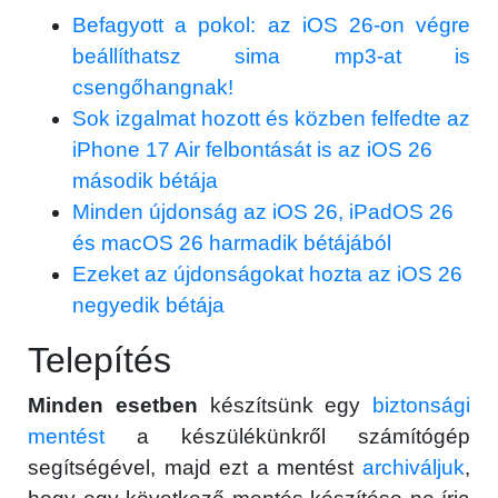
Befagyott a pokol: az iOS 26-on végre
beállíthatsz sima mp3-at is
csengőhangnak!
Sok izgalmat hozott és közben felfedte az
iPhone 17 Air felbontását is az iOS 26
második bétája
Minden újdonság az iOS 26, iPadOS 26
és macOS 26 harmadik bétájából
Ezeket az újdonságokat hozta az iOS 26
negyedik bétája
Telepítés
Minden esetben
készítsünk egy
biztonsági
mentést
a készülékünkről számítógép
segítségével, majd ezt a mentést
archiváljuk
,