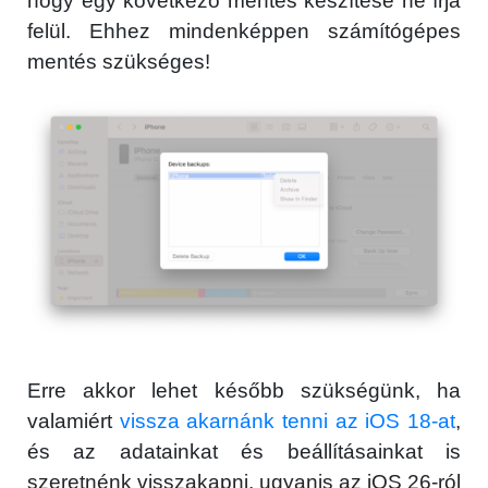
hogy egy következő mentés készítése ne írja
felül. Ehhez mindenképpen számítógépes
mentés szükséges!
Erre akkor lehet később szükségünk, ha
valamiért
vissza akarnánk tenni az iOS 18-at
,
és az adatainkat és beállításainkat is
szeretnénk visszakapni, ugyanis az iOS 26-ról