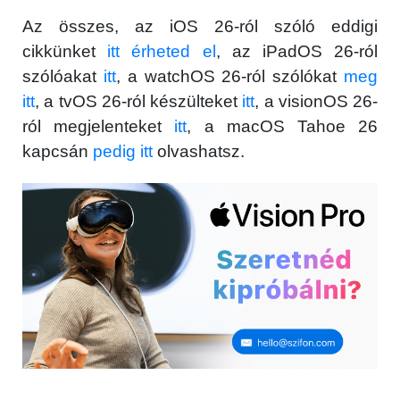
Az összes, az iOS 26-ról szóló eddigi
cikkünket
itt érheted el
, az iPadOS 26-ról
szólóakat
itt
, a watchOS 26-ról szólókat
meg
itt
, a tvOS 26-ról készülteket
itt
, a visionOS 26-
ról megjelenteket
itt
, a macOS Tahoe 26
kapcsán
pedig itt
olvashatsz.