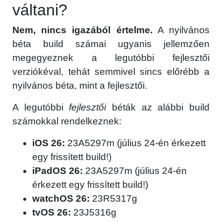
váltani?
Nem, nincs igazából értelme.
A nyilvános
béta build számai ugyanis jellemzően
megegyeznek a legutóbbi fejlesztői
verziókéval, tehát semmivel sincs előrébb a
nyilvános béta, mint a fejlesztői.
A legutóbbi
fejlesztői
béták az alábbi build
számokkal rendelkeznek:
iOS 26:
23A5297m (július 24-én érkezett
egy frissített build!)
iPadOS 26:
23A5297m (július 24-én
érkezett egy frissített build!)
watchOS 26:
23R5317g
tvOS 26:
23J5316g