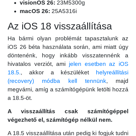
visionOS 26:
23M5300g
macOS 26:
25A5316i
Az iOS 18 visszaállítása
Ha bármi olyan problémát tapasztalunk az
iOS 26 béta használata során, ami miatt úgy
döntenénk, hogy inkább visszatennénk a
hivatalos verziót, ami
jelen esetben az iOS
18.5.
, akkor a készüléket
helyreállítási
(recovery) módba kell tennünk
, majd
megvárni, amíg a számítógépünk letölti hozzá
a 18.5-öt.
A visszaállítás csak számítógéppel
végezhető el, számítógép nélkül nem.
A 18.5 visszaállítása után pedig ki fogjuk tudni