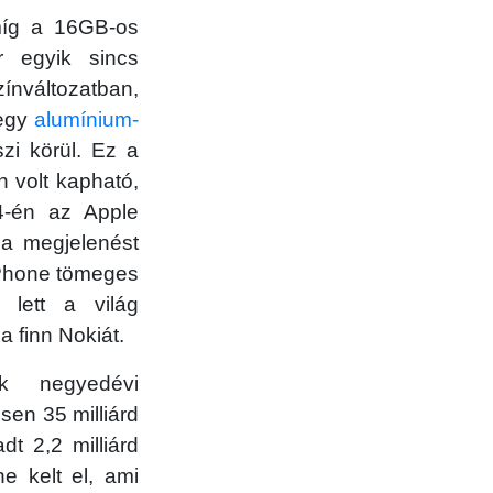
 míg a 16GB-os
r egyik sincs
ínváltozatban,
-egy
alumínium-
zi körül. Ez a
n volt kapható,
 4-én az Apple
l a megjelenést
iPhone tömeges
lett a világ
 finn Nokiát.
k negyedévi
sen 35 milliárd
adt 2,2 milliárd
ne kelt el, ami