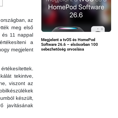
Közösség
GYIK
 országban, az
ették meg első
Használt Apple
, és 11 nappal
Megjelent a tvOS és HomePod
rtékesíteni a
Apple szerviz
Software 26.6 – elsősorban 100
sebezhetőség orvoslása
hogy megjelent
rtékesítettek.
álát tekintve,
ne, viszont az
mobilkészülékek
iumból készült,
ő javításának