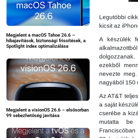
Legutóbbi cik
kicsit az iPho
Megjelent a macOS Tahoe 26.6 –
A készülék f
hibajavítások, biztonsági frissítések, a
Spotlight index optimalizálása
alkalmazottbó
dolgozzanak. 
ezekből menny
nevezte meg.
nagyából 150 mi
Az AT&T teljes
a saját készülé
Megjelent a visionOS 26.6 – elsősorban
cserébe a kiz
99 sebezhetőség javítása
mutatta be
Franciscóban 