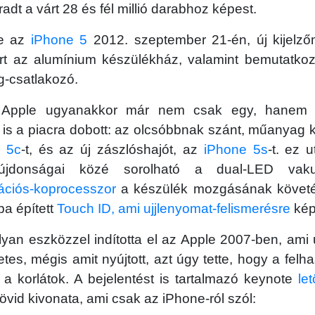
adt a várt 28 és fél millió darabhoz képest.
te az
iPhone 5
2012. szeptember 21-én, új kijelzőmé
ért az alumínium készülékház, valamint bemutatkoz
g-csatlakozó.
 Apple ugyanakkor már nem csak egy, hanem e
 is a piacra dobott: az olcsóbbnak szánt, műanyag
 5c
-t, és az új zászlóshajót, az
iPhone 5s
-t. ez 
 újdonságai közé sorolható a dual-LED v
ációs-koprocesszor
a készülék mozgásának követés
a épített
Touch ID, ami ujjlenyomat-felismerésre
kép
lyan eszközzel indította el az Apple 2007-ben, am
etes, mégis amit nyújtott, azt úgy tette, hogy a fel
 a korlátok. A bejelentést is tartalmazó keynote
le
 rövid kivonata, ami csak az iPhone-ról szól: