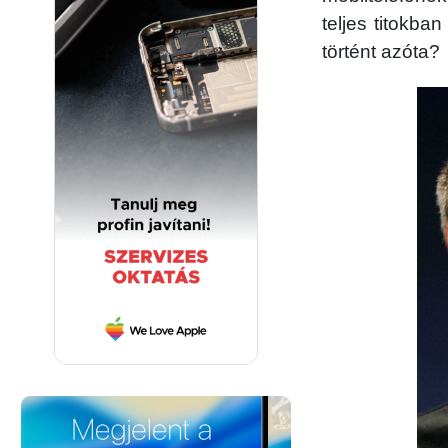
teljes titokba
történt azóta?