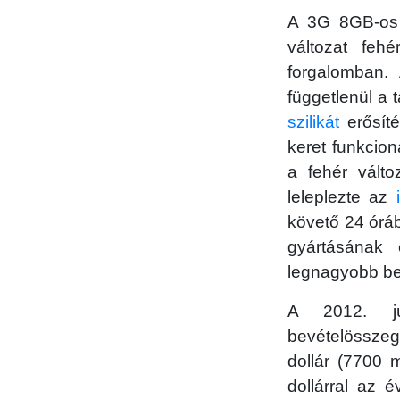
A 3G 8GB-os m
változat feh
forgalomban. 
függetlenül a 
szilikát
erősíté
keret funkcion
a fehér válto
leleplezte az
követő 24 órá
gyártásának
legnagyobb bev
A 2012. jú
bevételösszegz
dollár (7700 mi
dollárral az é