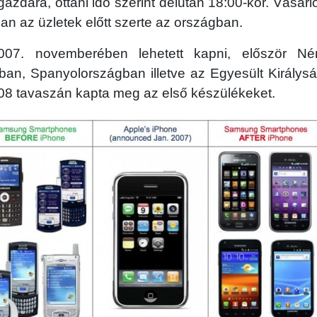
gazdára, ottani idő szerint délután 18:00-kor. Vásárl
n az üzletek előtt szerte az országban.
07. novemberében lehetett kapni, először Né
ban, Spanyolországban illetve az Egyesült Királysá
008 tavaszán kapta meg az első készülékeket.