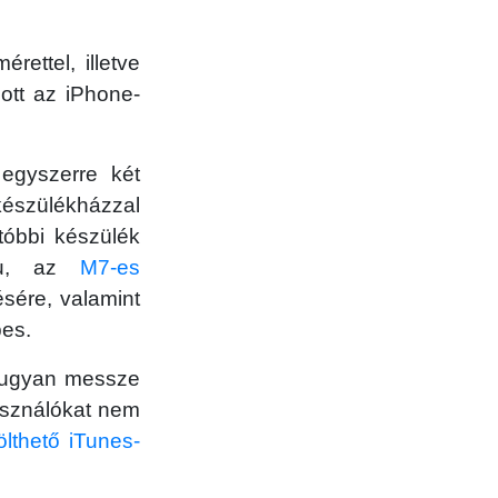
rettel, illetve
ott az iPhone-
gyszerre két
 készülékházzal
utóbbi készülék
aku, az
M7-es
ére, valamint
es.
i ugyan messze
használókat nem
tölthető iTunes-