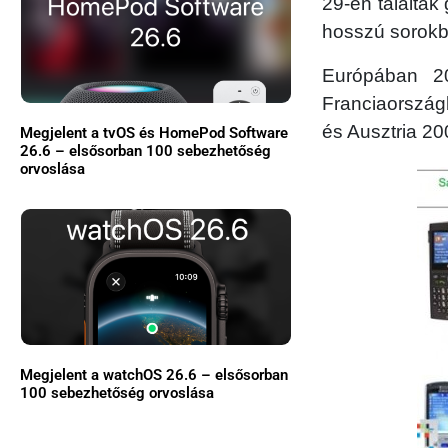
29-én találtak 
hosszú sorokba
Európában 20
Franciaország
és Ausztria 2
Megjelent a tvOS és HomePod Software
26.6 – elsősorban 100 sebezhetőség
orvoslása
Megjelent a watchOS 26.6 – elsősorban
100 sebezhetőség orvoslása