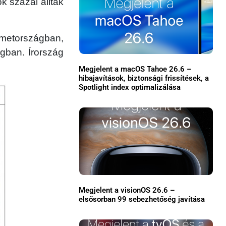
ók százai álltak
metországban,
gban. Írország
Megjelent a macOS Tahoe 26.6 –
hibajavítások, biztonsági frissítések, a
Spotlight index optimalizálása
×
Megjelent a visionOS 26.6 –
elsősorban 99 sebezhetőség javítása
Főoldal