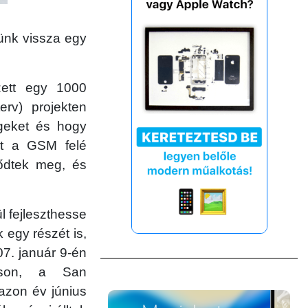
ünk vissza egy
zett egy 1000
erv) projekten
égeket és hogy
yát a GSM felé
ődtek meg, és
l fejleszthesse
k egy részét is,
7. január 9-én
áson, a San
azon év június