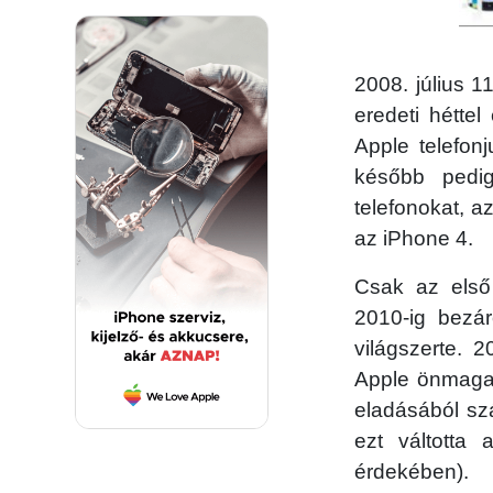
2008. július 
eredeti hétte
Apple telefon
később pedig
telefonokat, 
az iPhone 4.
Csak az első 
2010-ig bezár
világszerte. 
Apple önmaga t
eladásából szá
ezt váltotta
érdekében).