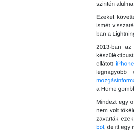
szintén alulmar
Ezeket követ
ismét visszat
ban a Lightnin
2013-ban az
készüléktípust
ellátott
iPhone
legnagyobb
mozgásinform
a Home gombb
Mindezt egy o
nem volt tökél
zavarták ezek
ból
, de itt egy