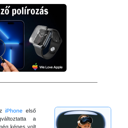
az
iPhone
első
áltoztatta a
 még képes volt