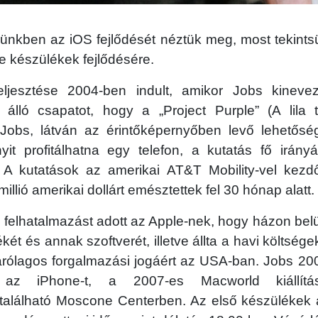
künkben az iOS fejlődését néztük meg, most tekints
ne készülékek fejlődésére.
eljesztése 2004-ben indult, amikor Jobs kineve
l álló csapatot, hogy a „Project Purple” (A lila t
Jobs, látván az érintőképernyőben levő lehetős
it profitálhatna egy telefon, a kutatás fő irán
 A kutatások az amerikai AT&T Mobility-vel kezd
llió amerikai dollárt emésztettek fel 30 hónap alatt.
 felhatalmazást adott az Apple-nek, hogy házon belü
két és annak szoftverét, illetve állta a havi költsége
árólagos forgalmazási jogáért az USA-ban. Jobs 200
 az iPhone-t, a 2007-es Macworld kiállít
található Moscone Centerben. Az első készülékek 