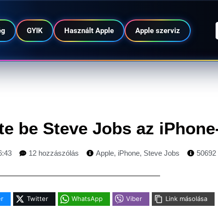
ég
GYIK
Használt Apple
Apple szerviz
tte be Steve Jobs az iPhone
6:43
12 hozzászólás
Apple
,
iPhone
,
Steve Jobs
50692
r
Twitter
WhatsApp
Viber
Link másolása