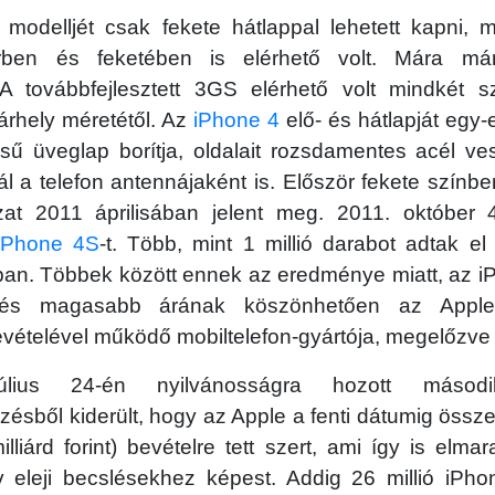
odelljét csak fekete hátlappal lehetett kapni,
érben és feketében is elérhető volt. Mára má
A továbbfejlesztett 3GS elérhető volt mindkét sz
tárhely méretétől. Az
iPhone 4
elő- és hátlapját egy
sű üveglap borítja, oldalait rozsdamentes acél ves
ál a telefon antennájaként is. Először fekete színbe
zat 2011 áprilisában jelent meg. 2011. október
iPhone 4S
-t. Több, mint 1 millió darabot adtak e
ban. Többek között ennek az eredménye miatt, az 
 és magasabb árának köszönhetően az Apple 
ételével működő mobiltelefon-gyártója, megelőzve a
lius 24-én nyilvánosságra hozott másodi
ésből kiderült, hogy az Apple a fenti dátumig össze
lliárd forint) bevételre tett szert, ami így is elmar
v eleji becslésekhez képest. Addig 26 millió iPho