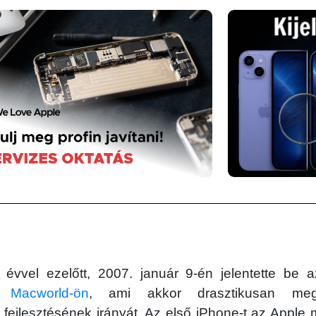
évvel ezelőtt, 2007. január 9-én jelentette be 
 Macworld-ön
, ami akkor drasztikusan megv
 fejlesztésének irányát. Az első iPhone-t az Apple