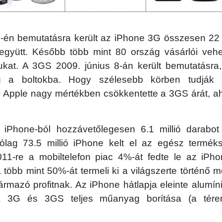
11-én bemutatásra került az iPhone 3G összesen 22
l együtt. Később több mint 80 ország vásárlói veh
jukat. A 3GS 2009. június 8-án került bemutatásra
 a boltokba. Hogy szélesebb körben tudják é
az Apple nagy mértékben csökkentette a 3GS árát, a
iPhone-ból hozzávetőlegesen 6.1 millió darabot é
ólag 73.5 millió iPhone kelt el az egész terméksk
2011-re a mobiltelefon piac 4%-át fedte le az iPho
öbb mint 50%-át termeli ki a világszerte történő 
rmazó profitnak. Az iPhone hátlapja eleinte alumín
 a 3G és 3GS teljes műanyag borítása (a térer