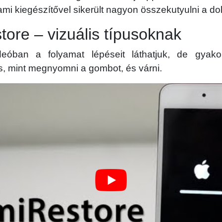
ami kiegészítővel sikerült nagyon összekutyulni a do
ore – vizuális típusoknak
deóban a folyamat lépéseit láthatjuk, de gyakor
s, mint megnyomni a gombot, és várni.