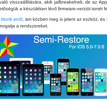
való visszaállítására, akik jailbreakelnek, de az App
hetőségük a készüléken lévő firmware-verziót ismét fe
rtunk erről
, ám közben meg is jelent az eszköz, és
támogatja a rendszereket.