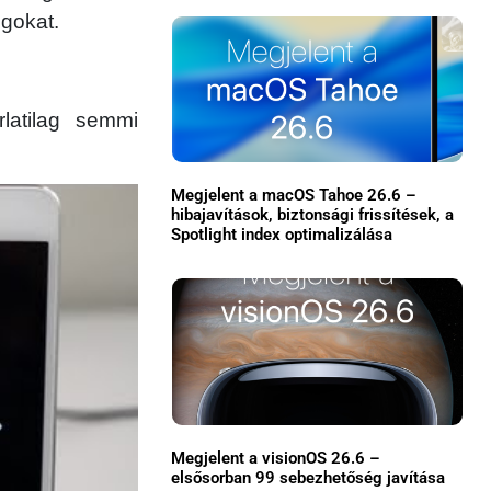
lgokat.
latilag semmi
Megjelent a macOS Tahoe 26.6 –
hibajavítások, biztonsági frissítések, a
Spotlight index optimalizálása
×
Megjelent a visionOS 26.6 –
Főoldal
elsősorban 99 sebezhetőség javítása