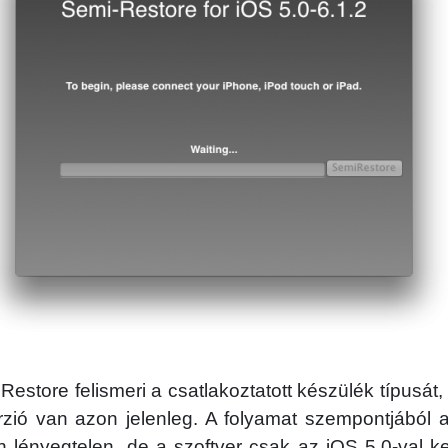
estore felismeri a csatlakoztatott készülék típusát, 
rzió van azon jelenleg. A folyamat szempontjából a
n lényegtelen, de a szoftver csak az iOS 5.0-val 