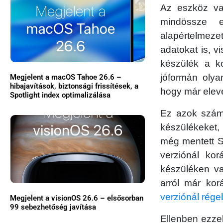
Az eszköz val
mindössze el
alapértelmezet
adatokat is, v
készülék a ko
jóformán olya
Megjelent a macOS Tahoe 26.6 –
hibajavítások, biztonsági frissítések, a
hogy már eleve 
Spotlight index optimalizálása
Ez azok számá
készülékeket,
még mentett S
verziónál kor
készüléken v
arról már kor
verziónál rége
Megjelent a visionOS 26.6 – elsősorban
99 sebezhetőség javítása
Ellenben ezzel