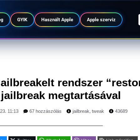
ég
GYIK
Használt Apple
Apple szerviz
ailbreakelt rendszer “resto
 jailbreak megtartásával
23. 11:13
67 hozzászólás
jailbreak
,
tweak
43689