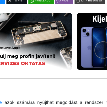
r
Twitter
WhatsApp
Viber
Link másolása
e
azok számára nyújthat megoldást a rendszer 