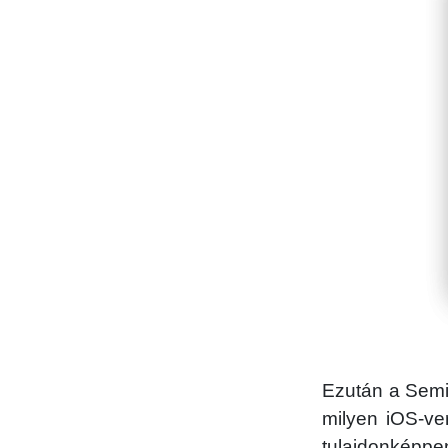
Ezután a SemiR
milyen iOS-ve
tulajdonképpe