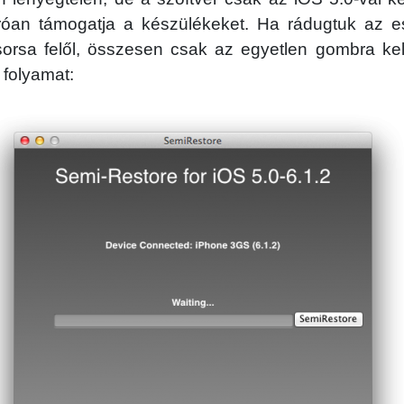
áróan támogatja a készülékeket. Ha rádugtuk az 
sorsa felől, összesen csak az egyetlen gombra ke
 folyamat: