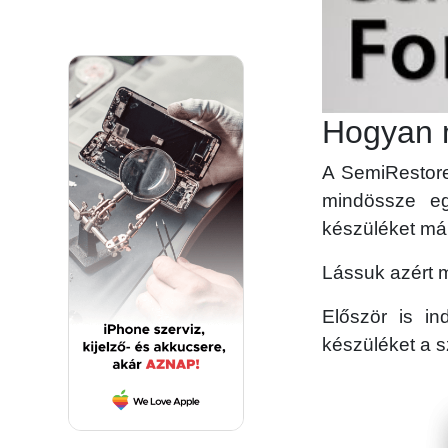
Hogyan 
A SemiRestore
mindössze eg
készüléket már
Lássuk azért m
Először is in
készüléket a 