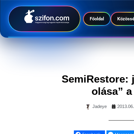
Főoldal
Közöss
SemiRestore: j
olása” a
Jadeye
2013.06.