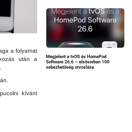
Közösség
GYIK
Használt Apple
Apple szerviz
aga a folyamat
Megjelent a tvOS és HomePod
akozás után a
Software 26.6 – elsősorban 100
.
sebezhetőség orvoslása
ján.
pucolni kívánt