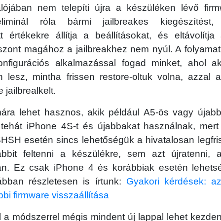
ójában nem telepíti újra a készüléken lévő fir
iminál róla bármi jailbreakes kiegészítést
t értékekre állítja a beállításokat, és eltávolítja
iszont magához a jailbreakhez nem nyúl. A folyama
nfigurációs alkalmazással fogad minket, ahol akt
n lesz, mintha frissen restore-oltuk volna, azzal 
jailbrealkelt.
ra lehet hasznos, akik például A5-ös vagy újab
 tehát iPhone 4S-t és újabbakat használnak, mert 
HSH esetén sincs lehetőségük a hivatalosan legfri
ábbit feltenni a készülékre, sem azt újratenni, 
an. Ez csak iPhone 4 és korábbiak esetén lehets
ábban részletesen is írtunk:
Gyakori kérdések: az
bbi firmware visszaállítása
 a módszerrel mégis mindent új lappal lehet kezden