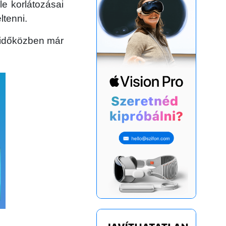
le korlátozásai
ltenni.
 időközben már