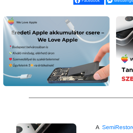
Facebook
Messenge
A
SemiRestor