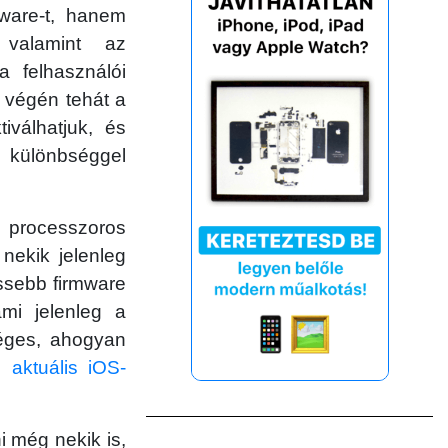
mware-t, hanem
, valamint az
 a felhasználói
t végén tehát a
iválhatjuk, és
a különbséggel
b processzoros
nekik jelenleg
ssebb firmware
ami jelenleg a
éges, ahogyan
 aktuális iOS-
i még nekik is,