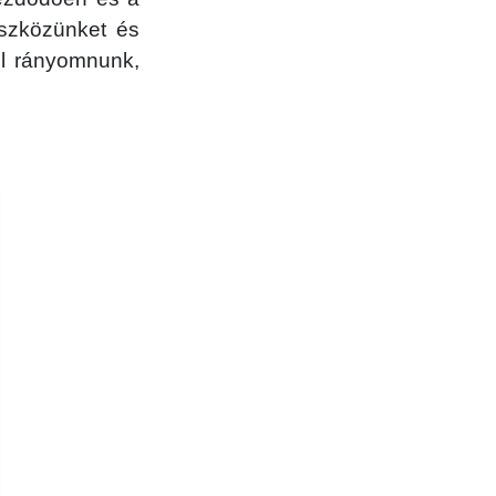
eszközünket és
ll rányomnunk,