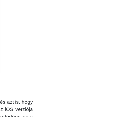
és azt is, hogy
z iOS verziója
kezdődően és a