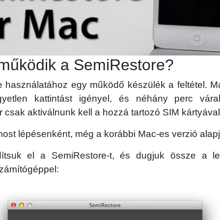
működik a SemiRestore?
 használatához egy működő készülék a feltétel. M
yetlen kattintást igényel, és néhány perc vár
 csak aktiválnunk kell a hozzá tartozó SIM kártyával
ost lépésenként, még a korábbi Mac-es verzió alap
dítsuk el a SemiRestore-t, és dugjuk össze a le
számítógéppel: