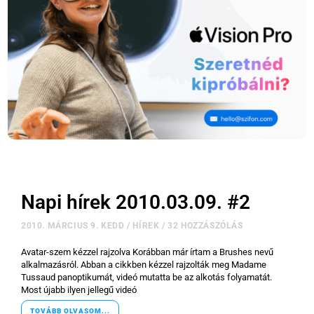
Napi hírek 2010.03.09. #2
2010. MÁRCIUS 9. KEDD
/
HÍREK
/
32 HOZZÁSZÓLÁS
Avatar-szem kézzel rajzolva Korábban már írtam a Brushes nevű
alkalmazásról. Abban a cikkben kézzel rajzolták meg Madame
Tussaud panoptikumát, videó mutatta be az alkotás folyamatát.
Most újabb ilyen jellegű videó
TOVÁBB OLVASOM...