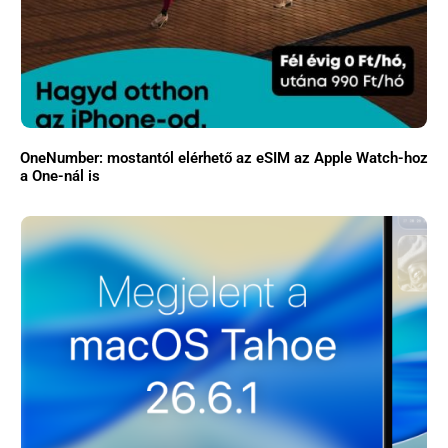
OneNumber: mostantól elérhető az eSIM az Apple Watch-hoz
a One-nál is
Főoldal
Közösség
GYIK
Használt Apple
Apple szerviz