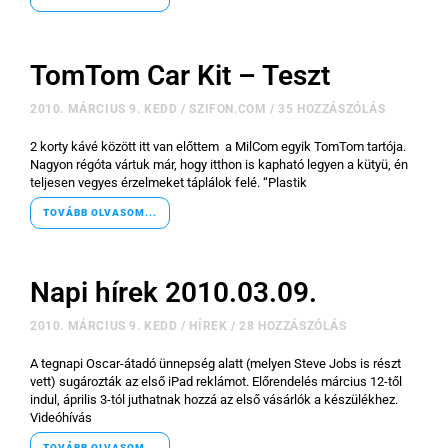
TomTom Car Kit – Teszt
2010. MÁRCIUS 9. KEDD
/
SZIFON.COM
/
35 HOZZÁSZÓLÁS
2 korty kávé között itt van előttem a MilCom egyik TomTom tartója.
Nagyon régóta vártuk már, hogy itthon is kapható legyen a kütyü, én
teljesen vegyes érzelmeket táplálok felé. “Plastik
TOVÁBB OLVASOM...
Napi hírek 2010.03.09.
2010. MÁRCIUS 9. KEDD
/
HÍREK
/
28 HOZZÁSZÓLÁS
A tegnapi Oscar-átadó ünnepség alatt (melyen Steve Jobs is részt
vett) sugározták az első iPad reklámot. Előrendelés március 12-től
indul, április 3-tól juthatnak hozzá az első vásárlók a készülékhez.
Videóhívás
TOVÁBB OLVASOM...