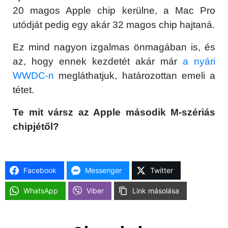
20 magos Apple chip kerülne, a Mac Pro
utódját pedig egy akár 32 magos chip hajtaná.
Ez mind nagyon izgalmas önmagában is, és
az, hogy ennek kezdetét akár már
a nyári
WWDC-n
megláthatjuk, határozottan emeli a
tétet.
Te mit vársz az Apple második M-szériás
chipjétől?
Facebook
Messenger
Twitter
WhatsApp
Viber
Link másolása
×