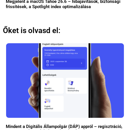
Megjelent a macOS Tahoe 26.6 – hibajavítások, biztonsági
frissítések, a Spotlight index optimalizálása
Őket is olvasd el:
Mindent a Digitális Állampolgár (DÁP) appról – regisztráció,