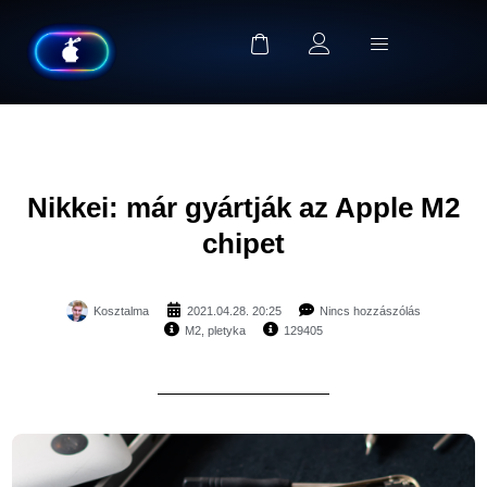
Nikkei: már gyártják az Apple M2
chipet
Kosztalma
2021.04.28. 20:25
Nincs hozzászólás
M2
,
pletyka
129405