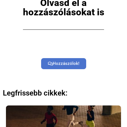
Olvasd el a
hozzászólásokat is
Főoldal
Közösség
Hozzászólok!
GYIK
Használt Apple
Legfrissebb cikkek:
Apple szerviz