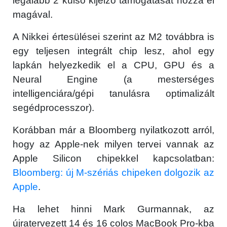
legalább 2 külső kijelző támogatását hozza el
magával.
A Nikkei értesülései szerint az M2 továbbra is
egy teljesen integrált chip lesz, ahol egy
lapkán helyezkedik el a CPU, GPU és a
Neural Engine (a mesterséges
intelligenciára/gépi tanulásra optimalizált
segédprocesszor).
Korábban már a Bloomberg nyilatkozott arról,
hogy az Apple-nek milyen tervei vannak az
Apple Silicon chipekkel kapcsolatban:
Bloomberg: új M-szériás chipeken dolgozik az
Apple
.
Ha lehet hinni Mark Gurmannak, az
újratervezett 14 és 16 colos MacBook Pro-kba