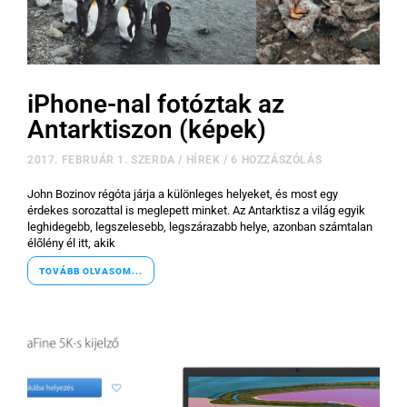
iPhone-nal fotóztak az
Antarktiszon (képek)
2017. FEBRUÁR 1. SZERDA
/
HÍREK
/
6 HOZZÁSZÓLÁS
John Bozinov régóta járja a különleges helyeket, és most egy
érdekes sorozattal is meglepett minket. Az Antarktisz a világ egyik
leghidegebb, legszelesebb, legszárazabb helye, azonban számtalan
élőlény él itt, akik
TOVÁBB OLVASOM...