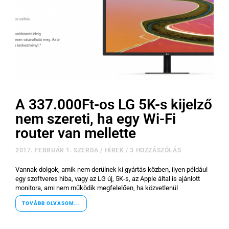
A 337.000Ft-os LG 5K-s kijelző
nem szereti, ha egy Wi-Fi
router van mellette
2017. FEBRUÁR 1. SZERDA
/
HÍREK
/
3 HOZZÁSZÓLÁS
Vannak dolgok, amik nem derülnek ki gyártás közben, ilyen például
egy szoftveres hiba, vagy az LG új, 5K-s, az Apple által is ajánlott
monitora, ami nem működik megfelelően, ha közvetlenül
TOVÁBB OLVASOM...