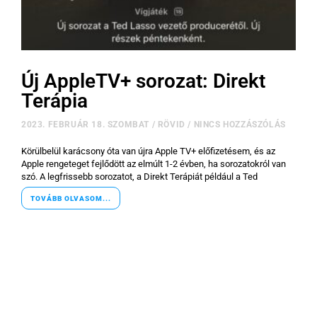
Új AppleTV+ sorozat: Direkt
Terápia
2023. FEBRUÁR 18. SZOMBAT
/
RÖVID
/
NINCS HOZZÁSZÓLÁS
Körülbelül karácsony óta van újra Apple TV+ előfizetésem, és az
Apple rengeteget fejlődött az elmúlt 1-2 évben, ha sorozatokról van
szó. A legfrissebb sorozatot, a Direkt Terápiát például a Ted
TOVÁBB OLVASOM...