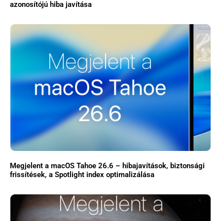
azonosítójú hiba javítása
Főoldal
Közösség
GYIK
Használt Apple
Apple szerviz
Megjelent a macOS Tahoe 26.6 – hibajavítások, biztonsági
frissítések, a Spotlight index optimalizálása