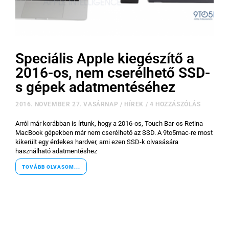
Speciális Apple kiegészítő a
2016-os, nem cserélhető SSD-
s gépek adatmentéséhez
2016. NOVEMBER 27. VASÁRNAP
/
HÍREK
/
4 HOZZÁSZÓLÁS
Arról már korábban is írtunk, hogy a 2016-os, Touch Bar-os Retina
MacBook gépekben már nem cserélhető az SSD. A 9to5mac-re most
kikerült egy érdekes hardver, ami ezen SSD-k olvasására
használható adatmentéshez
TOVÁBB OLVASOM...