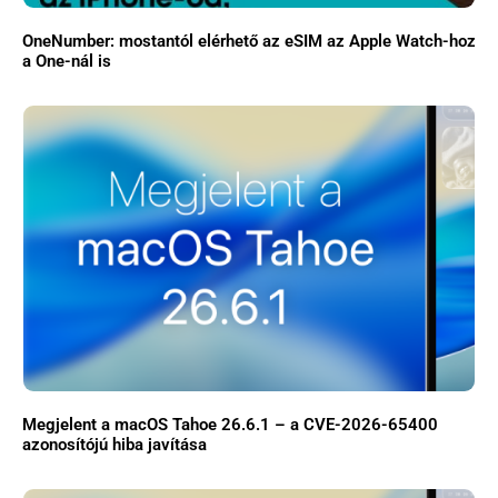
OneNumber: mostantól elérhető az eSIM az Apple Watch-hoz
a One-nál is
Főoldal
Közösség
GYIK
Használt Apple
Apple szerviz
Megjelent a macOS Tahoe 26.6.1 – a CVE-2026-65400
azonosítójú hiba javítása