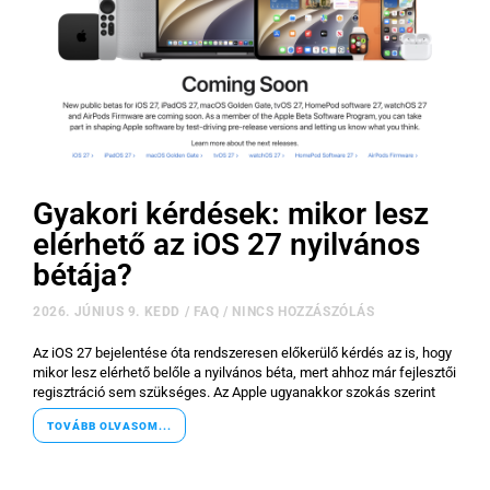
Gyakori kérdések: mikor lesz
elérhető az iOS 27 nyilvános
bétája?
2026. JÚNIUS 9. KEDD
/
FAQ
/
NINCS HOZZÁSZÓLÁS
Az iOS 27 bejelentése óta rendszeresen előkerülő kérdés az is, hogy
mikor lesz elérhető belőle a nyilvános béta, mert ahhoz már fejlesztői
regisztráció sem szükséges. Az Apple ugyanakkor szokás szerint
TOVÁBB OLVASOM...