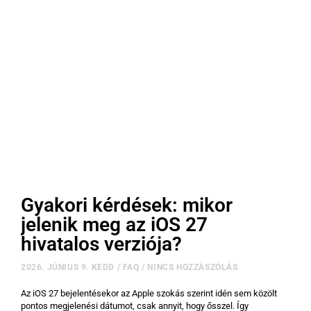
Gyakori kérdések: mikor
jelenik meg az iOS 27
hivatalos verziója?
2026. JÚNIUS 9. KEDD
/
FAQ
/
NINCS HOZZÁSZÓLÁS
Az iOS 27 bejelentésekor az Apple szokás szerint idén sem közölt
pontos megjelenési dátumot, csak annyit, hogy ősszel. Így