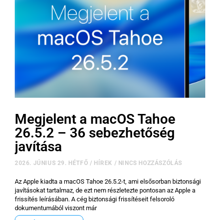
Megjelent a macOS Tahoe
26.5.2 – 36 sebezhetőség
javítása
2026. JÚNIUS 29. HÉTFŐ
/
HÍREK
/
NINCS HOZZÁSZÓLÁS
Az Apple kiadta a macOS Tahoe 26.5.2-t, ami elsősorban biztonsági
javításokat tartalmaz, de ezt nem részletezte pontosan az Apple a
frissítés leírásában. A cég biztonsági frissítéseit felsoroló
dokumentumából viszont már