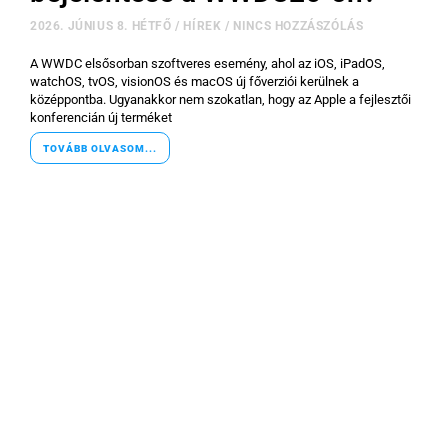
2026. JÚNIUS 8. HÉTFŐ
/
HÍREK
/
NINCS HOZZÁSZÓLÁS
A WWDC elsősorban szoftveres esemény, ahol az iOS, iPadOS,
watchOS, tvOS, visionOS és macOS új főverziói kerülnek a
középpontba. Ugyanakkor nem szokatlan, hogy az Apple a fejlesztői
konferencián új terméket
TOVÁBB OLVASOM...