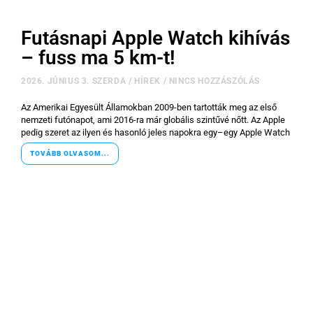
Futásnapi Apple Watch kihívás
– fuss ma 5 km-t!
2026. JÚNIUS 3. SZERDA
/
HÍREK
/
NINCS HOZZÁSZÓLÁS
Az Amerikai Egyesült Államokban 2009-ben tartották meg az első
nemzeti futónapot, ami 2016-ra már globális szintűvé nőtt. Az Apple
pedig szeret az ilyen és hasonló jeles napokra egy–egy Apple Watch
TOVÁBB OLVASOM...