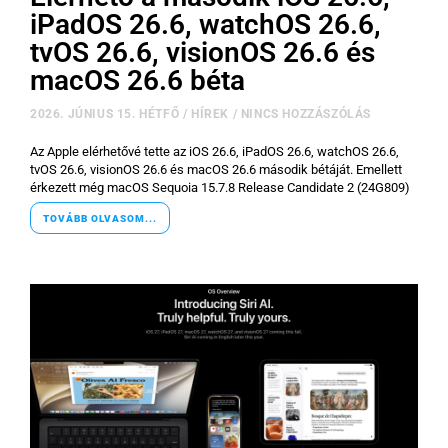
iPadOS 26.6, watchOS 26.6,
tvOS 26.6, visionOS 26.6 és
macOS 26.6 béta
2026. JÚNIUS 15. HÉTFŐ
/
HÍREK
/
NINCS HOZZÁSZÓLÁS
Az Apple elérhetővé tette az iOS 26.6, iPadOS 26.6, watchOS 26.6,
×
tvOS 26.6, visionOS 26.6 és macOS 26.6 második bétáját. Emellett
érkezett még macOS Sequoia 15.7.8 Release Candidate 2 (24G809)
TOVÁBB OLVASOM...
Főoldal
Közösség