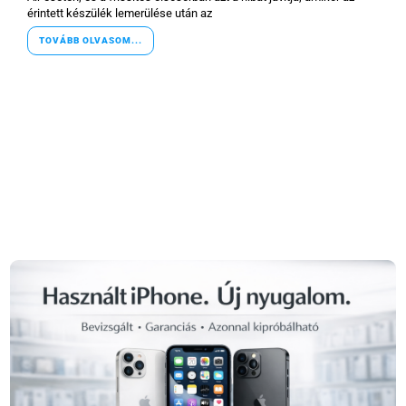
érintett készülék lemerülése után az
TOVÁBB OLVASOM...