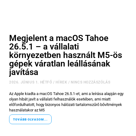
Megjelent a macOS Tahoe
26.5.1 – a vállalati
környezetben használt M5-ös
gépek váratlan leállásának
javítása
2026. JÚNIUS 1. HÉTFŐ
/
HÍREK
/
NINCS HOZZÁSZÓLÁS
Az Apple kiadta a macOS Tahoe 26.5.1-et, ami a leírása alapján egy
olyan hibát javít a vállalati felhasználók esetében, ami miatt
előfordulhatott, hogy bizonyos hálózati tartalomszűrő bővítmények
használatakor az M5
TOVÁBB OLVASOM...