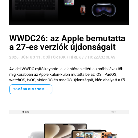
GYIK
Használt Apple
WWDC26: az Apple bemutatta
Apple szerviz
a 27-es verziók újdonságait
2026. JÚNIUS 11. CSÜTÖRTÖK
/
HÍREK
/
7 HOZZÁSZÓLÁS
Az idei WWDC nyitó keynote-ja jelentősen eltért a korábbi évektől:
míg korábban az Apple külön-külön mutatta be az iOS, iPadOS,
watchOS, tvOS, visionOS és macOS újdonságait, idén ehelyett a fő
TOVÁBB OLVASOM...