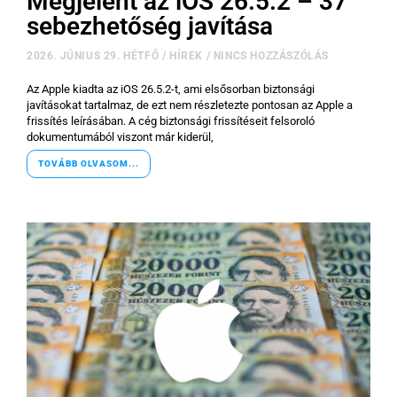
Megjelent az iOS 26.5.2 – 37
sebezhetőség javítása
2026. JÚNIUS 29. HÉTFŐ
/
HÍREK
/
NINCS HOZZÁSZÓLÁS
Az Apple kiadta az iOS 26.5.2-t, ami elsősorban biztonsági
javításokat tartalmaz, de ezt nem részletezte pontosan az Apple a
frissítés leírásában. A cég biztonsági frissítéseit felsoroló
dokumentumából viszont már kiderül,
TOVÁBB OLVASOM...