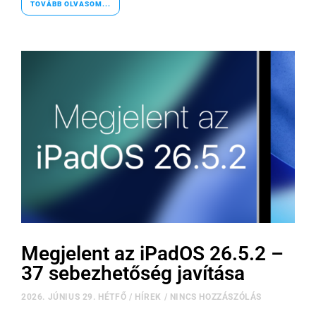
TOVÁBB OLVASOM...
Megjelent az iPadOS 26.5.2 –
37 sebezhetőség javítása
2026. JÚNIUS 29. HÉTFŐ
/
HÍREK
/
NINCS HOZZÁSZÓLÁS