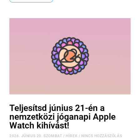
Teljesítsd június 21-én a
nemzetközi jóganapi Apple
Watch kihívást!
2026. JÚNIUS 20. SZOMBAT
/
HÍREK
/
NINCS HOZZÁSZÓLÁS