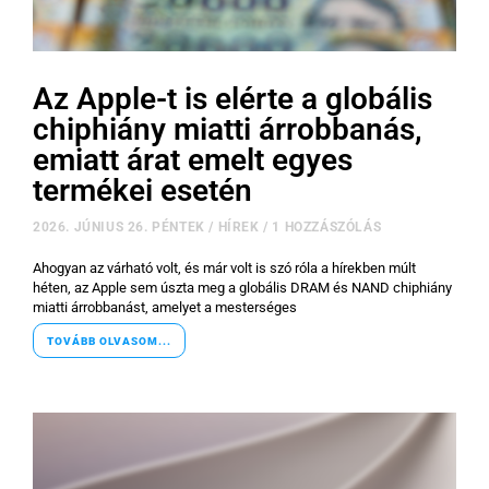
Az Apple-t is elérte a globális
chiphiány miatti árrobbanás,
emiatt árat emelt egyes
termékei esetén
2026. JÚNIUS 26. PÉNTEK
/
HÍREK
/
1 HOZZÁSZÓLÁS
Ahogyan az várható volt, és már volt is szó róla a hírekben múlt
héten, az Apple sem úszta meg a globális DRAM és NAND chiphiány
miatti árrobbanást, amelyet a mesterséges
TOVÁBB OLVASOM...