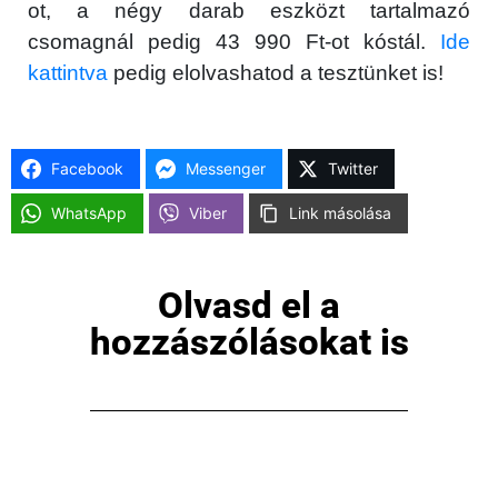
ot, a négy darab eszközt tartalmazó
csomagnál pedig 43 990 Ft-ot kóstál.
Ide
kattintva
pedig elolvashatod a tesztünket is!
Facebook
Messenger
Twitter
WhatsApp
Viber
Link másolása
Olvasd el a
×
hozzászólásokat is