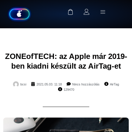
ZONEofTECH: az Apple már 2019-
ben kiadni készült az AirTag-et
bcsi
2021.05.03. 11:18
Nincs hozzászólás
AirTag
129470