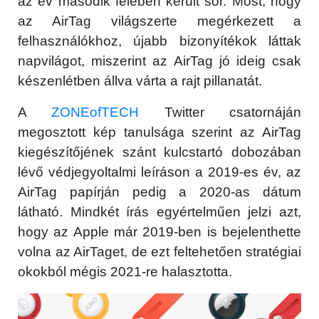
az év második felében került sor. Most, hogy
az ‌AirTag‌ világszerte megérkezett a
felhasználókhoz, újabb bizonyítékok láttak
napvilágot, miszerint az ‌AirTag‌ jó ideig csak
készenlétben állva várta a rajt pillanatát.
A
ZONEofTECH
Twitter csatornáján
megosztott kép tanulsága szerint az AirTag
kiegészítőjének szánt kulcstartó dobozában
lévő védjegyoltalmi leíráson a 2019-es év, az
AirTag papírján pedig a 2020-as dátum
látható. Mindkét írás egyértelműen jelzi azt,
hogy az Apple már 2019-ben is bejelenthette
volna az AirTaget, de ezt feltehetően stratégiai
okokból mégis 2021-re halasztotta.