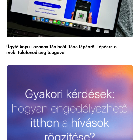
Ügyfélkapu+ azonosítás beállítása lépésről-lépésre a
mobiltelefonod segítségével