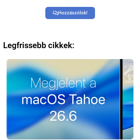
Hozzászólok!
Főoldal
Közösség
Legfrissebb cikkek:
GYIK
Használt Apple
Apple szerviz