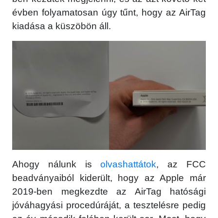
évben folyamatosan úgy tűnt, hogy az ‌AirTag‌
kiadása a küszöbön áll.
Ahogy nálunk is
olvashattátok
, az FCC
beadványaiból kiderült, hogy az Apple már
2019-ben megkezdte az ‌AirTag‌ hatósági
jóváhagyási procedúráját, a tesztelésre pedig