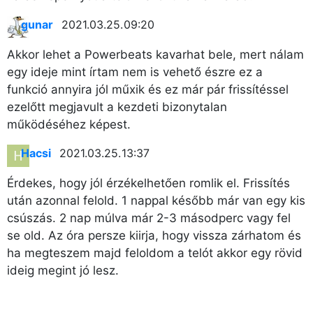
gunar
2021.03.25. 09:20
Akkor lehet a Powerbeats kavarhat bele, mert nálam
egy ideje mint írtam nem is vehető észre ez a
funkció annyira jól műxik és ez már pár frissítéssel
ezelőtt megjavult a kezdeti bizonytalan
működéséhez képest.
Hacsi
2021.03.25. 13:37
Érdekes, hogy jól érzékelhetően romlik el. Frissítés
után azonnal felold. 1 nappal később már van egy kis
csúszás. 2 nap múlva már 2-3 másodperc vagy fel
se old. Az óra persze kiirja, hogy vissza zárhatom és
ha megteszem majd feloldom a telót akkor egy rövid
ideig megint jó lesz.