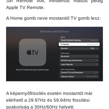
Siri Remote volt, mindenütt másutt pedig
Apple TV Remote.
A Home gomb neve mostantól TV gomb lesz:
A képernyőfrissítés esetén mostantól már
elérhető a 29.97Hz és 59.94Hz frissítési
gyakoriság a 30Hz/60Hz helyett: