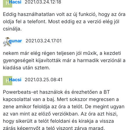
Hacsi
2021.03.24. 12:18
Eddig használhatatlan volt az új funkció, hogy az óra
oldja fel a telefont. Most eddig ez a verzió elég jól
csinálja.
gunar
2021.03.24. 17:01
nekem már elég régen teljesen jól műxik, a kezdeti
gyengeségeit kijavították már a harmadik verziónál a
kiadása után sztem.
Hacsi
2021.03.25. 08:41
Powerbeats-et használok és érezhetően a BT
kapcsolattal van a baj. Mert sokszor megrecsen a
zene amikor feloldja az óra a telót. De megint ugyan
az van mint az elöző verziókban. Az óra azt hiszi,
hogy sikerült a telót feloldani és kirakja a vissza
zárás képernyőt a teló viszont zárva marad.