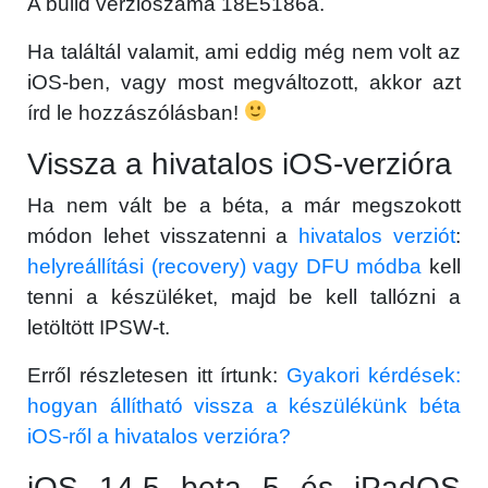
A build verziószáma 18E5186a.
Ha találtál valamit, ami eddig még nem volt az
iOS-ben, vagy most megváltozott, akkor azt
írd le hozzászólásban!
Vissza a hivatalos iOS-verzióra
Ha nem vált be a béta, a már megszokott
módon lehet visszatenni a
hivatalos verziót
:
helyreállítási (recovery) vagy DFU módba
kell
tenni a készüléket, majd be kell tallózni a
letöltött IPSW-t.
Erről részletesen itt írtunk:
Gyakori kérdések:
hogyan állítható vissza a készülékünk béta
iOS-ről a hivatalos verzióra?
iOS 14.5 beta 5 és iPadOS