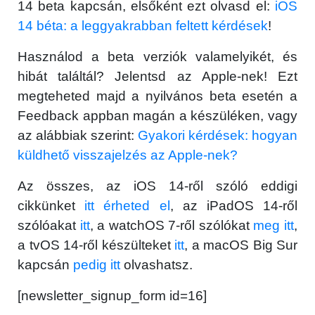
14 beta kapcsán, elsőként ezt olvasd el:
iOS
Használt Apple
14 béta: a leggyakrabban feltett kérdések
!
Használod a beta verziók valamelyikét, és
Apple szerviz
hibát találtál? Jelentsd az Apple-nek! Ezt
megteheted majd a nyilvános beta esetén a
Feedback appban magán a készüléken, vagy
az alábbiak szerint:
Gyakori kérdések: hogyan
küldhető visszajelzés az Apple-nek?
Az összes, az iOS 14-ről szóló eddigi
cikkünket
itt érheted el
, az iPadOS 14-ről
szólóakat
itt
, a watchOS 7-ről szólókat
meg itt
,
a tvOS 14-ről készülteket
itt
, a macOS Big Sur
kapcsán
pedig itt
olvashatsz.
[newsletter_signup_form id=16]