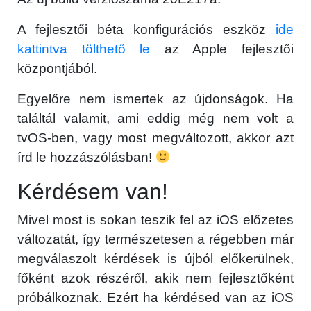
A fejlesztői béta konfigurációs eszköz
ide
kattintva tölthető le
az Apple fejlesztői
központjából.
×
Egyelőre nem ismertek az újdonságok. Ha
találtál valamit, ami eddig még nem volt a
tvOS-ben, vagy most megváltozott, akkor azt
írd le hozzászólásban!
Kérdésem van!
Mivel most is sokan teszik fel az iOS előzetes
Főoldal
változatát, így természetesen a régebben már
megválaszolt kérdések is újból előkerülnek,
Közösség
főként azok részéről, akik nem fejlesztőként
próbálkoznak. Ezért ha kérdésed van az iOS
GYIK