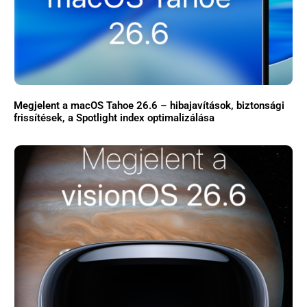
Közösség
GYIK
Használt Apple
Apple szerviz
Megjelent a macOS Tahoe 26.6 – hibajavítások, biztonsági
frissítések, a Spotlight index optimalizálása