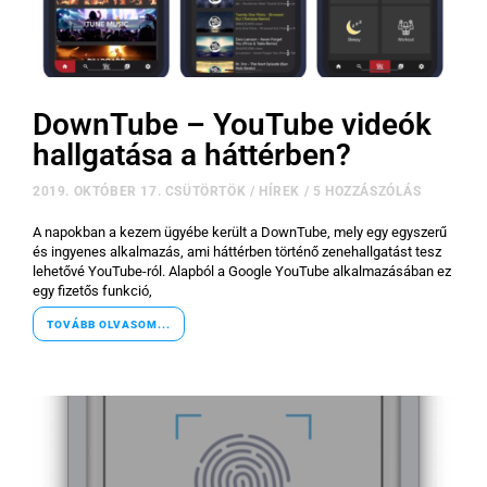
DownTube – YouTube videók
hallgatása a háttérben?
2019. OKTÓBER 17. CSÜTÖRTÖK
/
HÍREK
/
5 HOZZÁSZÓLÁS
A napokban a kezem ügyébe került a DownTube, mely egy egyszerű
és ingyenes alkalmazás, ami háttérben történő zenehallgatást tesz
lehetővé YouTube-ról. Alapból a Google YouTube alkalmazásában ez
egy fizetős funkció,
TOVÁBB OLVASOM...