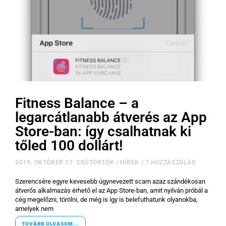
Fitness Balance – a
legarcátlanabb átverés az App
Store-ban: így csalhatnak ki
tőled 100 dollárt!
2019. OKTÓBER 17. CSÜTÖRTÖK
/
HÍREK
/
7 HOZZÁSZÓLÁS
Szerencsére egyre kevesebb úgynevezett scam azaz szándékosan
átverős alkalmazás érhető el az App Store-ban, amit nyilván próbál a
cég megelőzni, törölni, de még is így is belefuthatunk olyanokba,
amelyek nem
TOVÁBB OLVASOM...