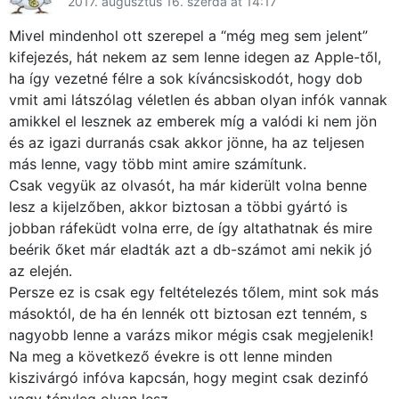
2017. augusztus 16. szerda at 14:17
GYIK
Mivel mindenhol ott szerepel a “még meg sem jelent”
Használt Apple
kifejezés, hát nekem az sem lenne idegen az Apple-től,
ha így vezetné félre a sok kíváncsiskodót, hogy dob
Apple szerviz
vmit ami látszólag véletlen és abban olyan infók vannak
amikkel el lesznek az emberek míg a valódi ki nem jön
és az igazi durranás csak akkor jönne, ha az teljesen
más lenne, vagy több mint amire számítunk.
Csak vegyük az olvasót, ha már kiderült volna benne
lesz a kijelzőben, akkor biztosan a többi gyártó is
jobban ráfeküdt volna erre, de így altathatnak és mire
beérik őket már eladták azt a db-számot ami nekik jó
az elején.
Persze ez is csak egy feltételezés tőlem, mint sok más
másoktól, de ha én lennék ott biztosan ezt tenném, s
nagyobb lenne a varázs mikor mégis csak megjelenik!
Na meg a következő évekre is ott lenne minden
kiszivárgó infóva kapcsán, hogy megint csak dezinfó