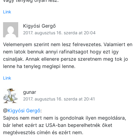
vagy tényleg olyan lesz.
Link
Kigyósi Gergő
2017. augusztus 16. szerda at 20:04
Velemenyem szerint nem lesz felrevezetes. Valamiert en
nem latok bennuk annyi rafinaltsagot hogy ezt igy
csinaljak. Annak ellenere persze szeretnem meg tok jo
lenne ha tenyleg meglepi lenne.
Link
gunar
2017. augusztus 16. szerda at 20:41
@
Kigyósi Gergő
:
Sajnos nem mert nem is gondolnak ilyen megoldásra,
bár lehet ezért az USA-ban beperelhetnék őket
megtévesztés címén és ezért nem.