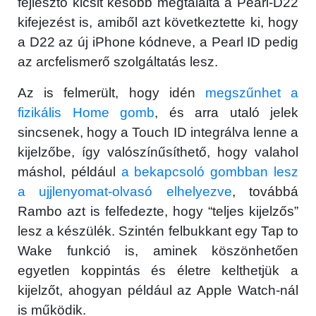
fejlesztő kicsit később megtalálta a Pearl-D22
kifejezést is, amiből azt következtette ki, hogy
a D22 az új iPhone kódneve, a Pearl ID pedig
az arcfelismerő szolgáltatás lesz.
Az is felmerült, hogy idén
megszűnhet a
fizikális Home gomb
, és arra utaló jelek
sincsenek, hogy a Touch ID integrálva lenne a
kijelzőbe, így valószínűsíthető, hogy valahol
máshol, például
a bekapcsoló gombban lesz
a ujjlenyomat-olvasó elhelyezve
, továbbá
Rambo azt is felfedezte, hogy “teljes kijelzős”
lesz a készülék. Szintén felbukkant egy Tap to
Wake funkció is, aminek köszönhetően
egyetlen koppintás és életre kelthetjük a
kijelzőt, ahogyan például az Apple Watch-nál
is működik.