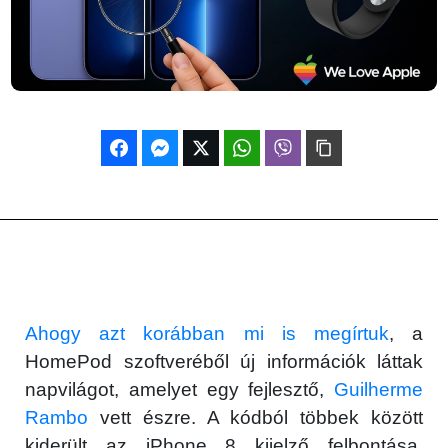
Ahogy azt korábban mi is megírtuk
, a
HomePod szoftveréből új információk láttak
napvilágot, amelyet egy fejlesztő,
Guilherme
Rambo
vett észre. A kódból többek között
kiderült az iPhone 8 kijelző felbontása,