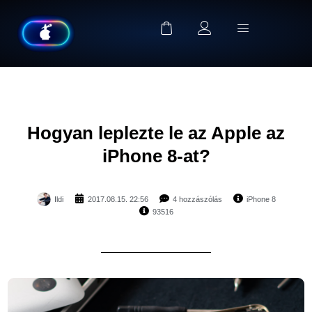
Hogyan leplezte le az Apple az
iPhone 8-at?
Ildi
2017.08.15. 22:56
4 hozzászólás
iPhone 8
93516