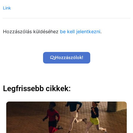
Link
Hozzászólás küldéséhez
be kell jelentkezni
.
Hozzászólok!
Legfrissebb cikkek: