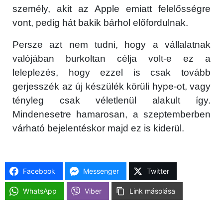
személy, akit az Apple emiatt felelősségre
vont, pedig hát bakik bárhol előfordulnak.
Persze azt nem tudni, hogy a vállalatnak
valójában burkoltan célja volt-e ez a
leleplezés, hogy ezzel is csak tovább
gerjesszék az új készülék körüli hype-ot, vagy
tényleg csak véletlenül alakult így.
Mindenesetre hamarosan, a szeptemberben
várható bejelentéskor majd ez is kiderül.
Facebook
Messenger
Twitter
WhatsApp
Viber
Link másolása