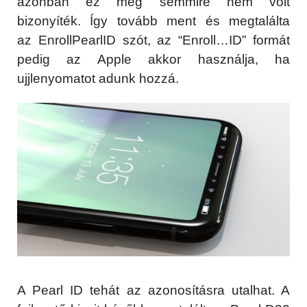
azonban ez még semmire nem volt
bizonyíték. Így tovább ment és megtalálta
az EnrollPearlID szót, az “Enroll…ID” formát
pedig az Apple akkor használja, ha
ujjlenyomatot adunk hozzá.
A Pearl ID tehát az azonosításra utalhat. A