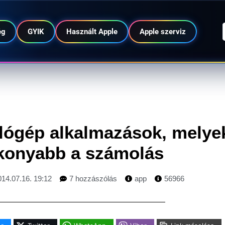
ég
GYIK
Használt Apple
Apple szerviz
ógép alkalmazások, melye
konyabb a számolás
014.07.16. 19:12
7 hozzászólás
app
56966