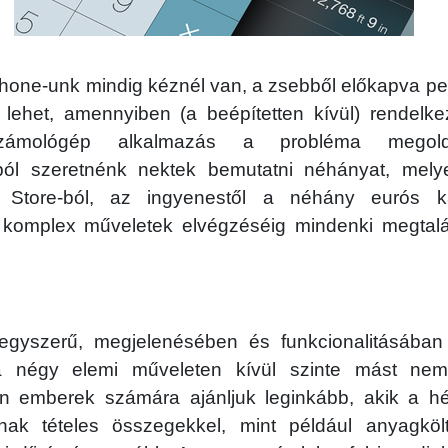
Phone-unk mindig kéznél van, a zsebből előkapva pe
 lehet, amennyiben (a beépítetten kívül) rendelke
számológép alkalmazás a probléma megoldá
ból szeretnénk nektek bemutatni néhányat, mely
 Store-ból, az ingyenestől a néhány eurós ka
 komplex műveletek elvégzéséig mindenki megtal
egyszerű, megjelenésében és funkcionalitásában 
a négy elemi műveleten kívül szinte mást nem 
on emberek számára ajánljuk leginkább, akik a h
ak tételes összegekkel, mint például anyagkölts