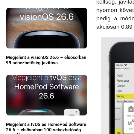
költség, javít
nyomon követh
pedig a módos
akciósan 0.89 e
Megjelent a visionOS 26.6 – elsősorban
99 sebezhetőség javítása
Megjelent a tvOS és HomePod Software
26.6 – elsősorban 100 sebezhetőség