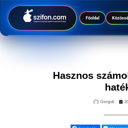
Főoldal
Közöss
Hasznos számol
haté
Gergob
2