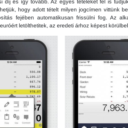
ási díj és így tovább. Az egyes tételeket fel is tudju
etjük, hogy adott tételt milyen jogcímen vittünk b
ítás fejében automatikusan frissülni fog. Az al
uróért letölthetitek, az eredeti árhoz képest körülbelü