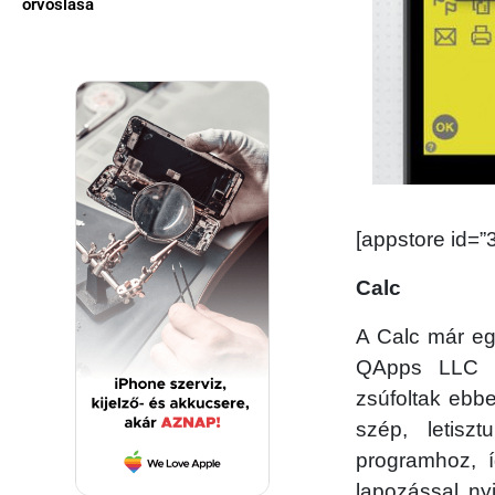
orvoslása
[appstore id=
Calc
A Calc már eg
QApps LLC sz
zsúfoltak ebbe
szép, letisz
programhoz, í
lapozással nyi