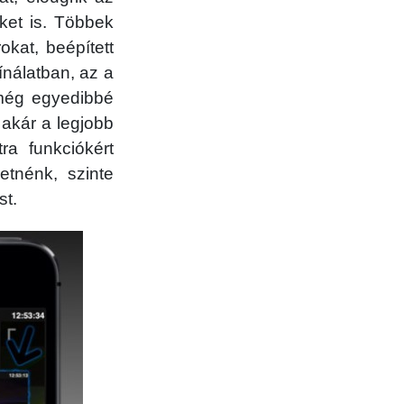
ket is. Többek
okat, beépített
ínálatban, az a
 még egyedibbé
akár a legjobb
a funkciókért
etnénk, szinte
st.