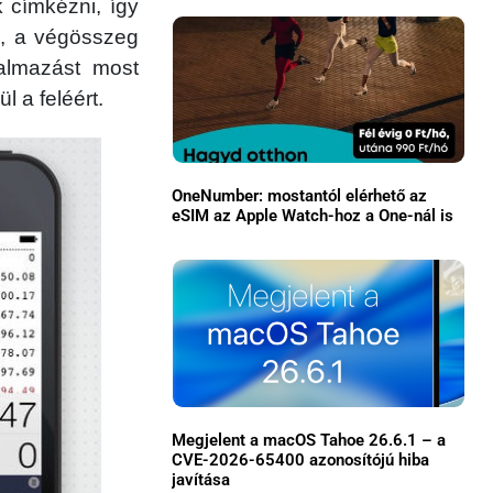
k címkézni, így
e, a végösszeg
kalmazást most
l a feléért.
OneNumber: mostantól elérhető az
eSIM az Apple Watch-hoz a One-nál is
×
Megjelent a macOS Tahoe 26.6.1 – a
CVE-2026-65400 azonosítójú hiba
Főoldal
javítása