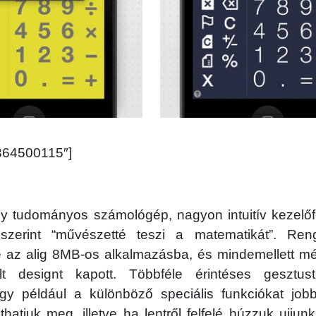
”364500115″]
y tudományos számológép, nagyon intuitív kezelőfel
erint “művészetté teszi a matematikát”. Reng
 az alig 8MB-os alkalmazásba, és mindemellett még
tult designt kapott. Többféle érintéses gesztus
gy például a különböző speciális funkciókat job
thatjuk meg, illetve ha lentről felfelé húzzuk ujjunk