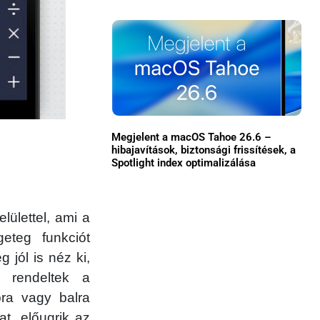
Közösség
GYIK
Használt Apple
Apple szerviz
Megjelent a macOS Tahoe 26.6 –
hibajavítások, biztonsági frissítések, a
Spotlight index optimalizálása
ülettel, ami a
eteg funkciót
 jól is néz ki,
t rendeltek a
bra vagy balra
at, előugrik az