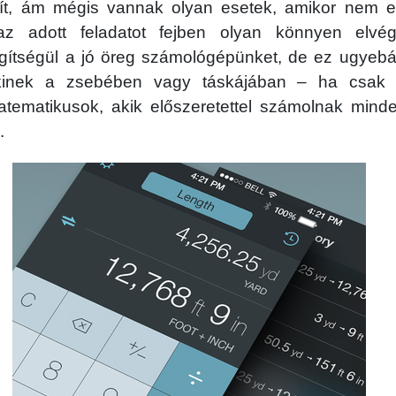
mít, ám mégis vannak olyan esetek, amikor nem e
z adott feladatot fejben olyan könnyen elvége
gítségül a jó öreg számológépünket, de ez ugyebár
nkinek a zsebében vagy táskájában – ha csak
atematikusok, akik előszeretettel számolnak mind
.