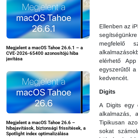
Ellenben az i
segítségünkre
megfelelő 
Megjelent a macOS Tahoe 26.6.1 – a
alkalmazások
CVE-2026-65400 azonosítójú hiba
javítása
elérhető App
egyszerűtől a
kedvencét.
Digits
A Digits egy 
alkalmazás, 
Tipikusan az
Megjelent a macOS Tahoe 26.6 –
hibajavítások, biztonsági frissítések, a
sokat számoln
Spotlight index optimalizálása