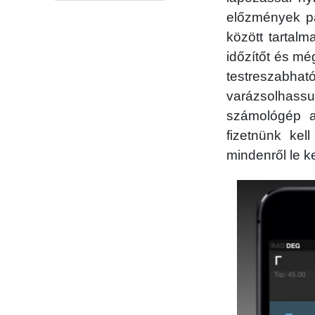
előzmények pa
között tartalm
időzítőt és mé
testreszabhat
varázsolhassu
számológép a
fizetnünk kel
mindenről le 