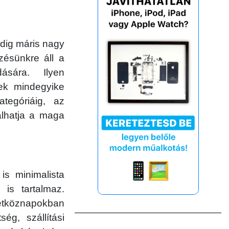
dig máris nagy
zésünkre áll a
sára. Ilyen
ek mindegyike
tegóriáig, az
álhatja a maga
is minimalista
is tartalmaz.
étköznapokban
ég, szállítási