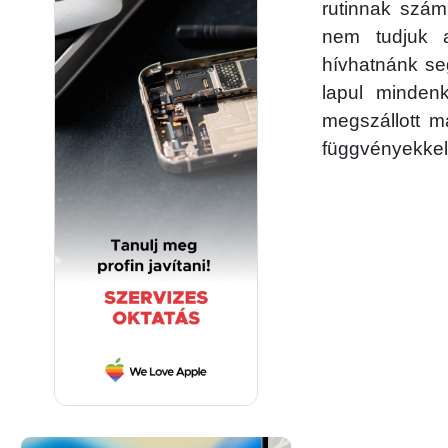
rutinnak szá
nem tudjuk a
hívhatnánk se
lapul minde
megszállott m
függvényekkel