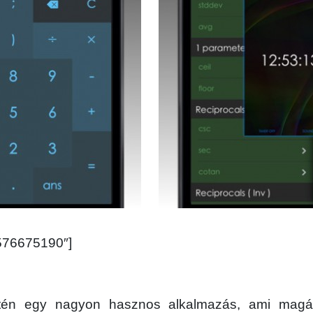
”576675190″]
ntén egy nagyon hasznos alkalmazás, ami mag