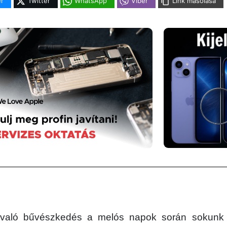
r
Twitter
WhatsApp
Viber
Link másolása
való bűvészkedés a melós napok során sokunk