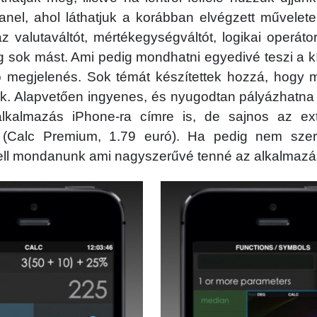
nel, ahol láthatjuk a korábban elvégzett művelete
az valutaváltót, mértékegységváltót, logikai operátor
g sok mást. Ami pedig mondhatni egyedivé teszi a k
ó megjelenés. Sok témát készítettek hozzá, hogy
k. Alapvetően ingyenes, és nyugodtan pályázhatna 
lkalmazás iPhone-ra címre is, de sajnos az extr
l (Calc Premium, 1.79 euró). Ha pedig nem szer
kell mondanunk ami nagyszerűvé tenné az alkalmazá