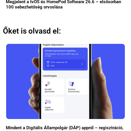
Megjelent a tvOS és HomePod Software 26.6 – elsősorban
100 sebezhetőség orvoslása
Őket is olvasd el:
Mindent a Digitális Állampolgár (DÁP) appról – regisztráció,