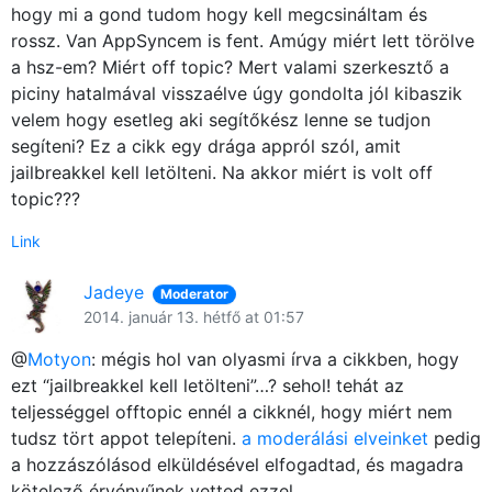
hogy mi a gond tudom hogy kell megcsináltam és
rossz. Van AppSyncem is fent. Amúgy miért lett törölve
a hsz-em? Miért off topic? Mert valami szerkesztő a
piciny hatalmával visszaélve úgy gondolta jól kibaszik
velem hogy esetleg aki segítőkész lenne se tudjon
segíteni? Ez a cikk egy drága appról szól, amit
jailbreakkel kell letölteni. Na akkor miért is volt off
topic???
Link
Jadeye
Moderator
2014. január 13. hétfő at 01:57
@
Motyon
: mégis hol van olyasmi írva a cikkben, hogy
ezt “jailbreakkel kell letölteni”…? sehol! tehát az
teljességgel offtopic ennél a cikknél, hogy miért nem
tudsz tört appot telepíteni.
a moderálási elveinket
pedig
a hozzászólásod elküldésével elfogadtad, és magadra
kötelező érvényűnek vetted ezzel.