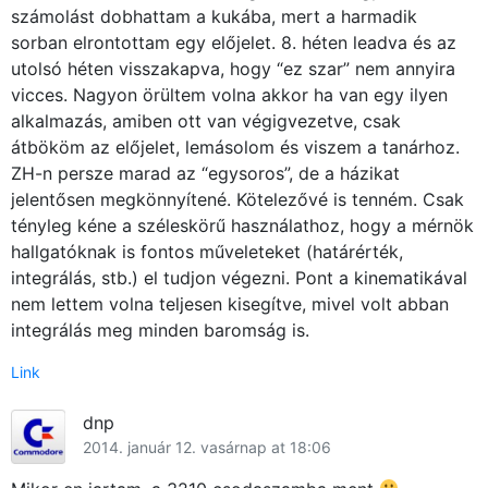
számolást dobhattam a kukába, mert a harmadik
sorban elrontottam egy előjelet. 8. héten leadva és az
utolsó héten visszakapva, hogy “ez szar” nem annyira
vicces. Nagyon örültem volna akkor ha van egy ilyen
alkalmazás, amiben ott van végigvezetve, csak
átbököm az előjelet, lemásolom és viszem a tanárhoz.
ZH-n persze marad az “egysoros”, de a házikat
jelentősen megkönnyítené. Kötelezővé is tenném. Csak
tényleg kéne a széleskörű használathoz, hogy a mérnök
hallgatóknak is fontos műveleteket (határérték,
integrálás, stb.) el tudjon végezni. Pont a kinematikával
nem lettem volna teljesen kisegítve, mivel volt abban
integrálás meg minden baromság is.
Link
×
dnp
2014. január 12. vasárnap at 18:06