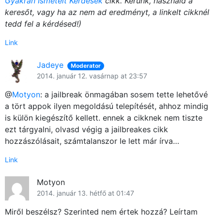
Gyakran Ismételt Kérdések
cikk. Kérünk, használd a
keresőt, vagy ha az nem ad eredményt, a linkelt cikknél
tedd fel a kérdésed!)
Link
Jadeye
Moderator
2014. január 12. vasárnap at 23:57
@
Motyon
: a jailbreak önmagában sosem tette lehetővé
a tört appok ilyen megoldású telepítését, ahhoz mindig
is külön kiegészítő kellett. ennek a cikknek nem tiszte
ezt tárgyalni, olvasd végig a jailbreakes cikk
hozzászólásait, számtalanszor le lett már írva…
Link
Motyon
2014. január 13. hétfő at 01:47
Miről beszélsz? Szerinted nem értek hozzá? Leírtam