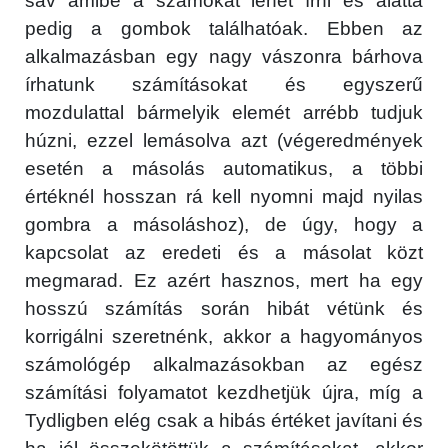
sáv amibe a számokat lehet írni és alatta
pedig a gombok találhatóak. Ebben az
alkalmazásban egy nagy vászonra bárhova
írhatunk számításokat és egyszerű
mozdulattal bármelyik elemét arrébb tudjuk
húzni, ezzel lemásolva azt (végeredmények
esetén a másolás automatikus, a többi
értéknél hosszan rá kell nyomni majd nyilas
gombra a másoláshoz), de úgy, hogy a
kapcsolat az eredeti és a másolat közt
megmarad. Ez azért hasznos, mert ha egy
hosszú számítás során hibát vétünk és
korrigálni szeretnénk, akkor a hagyományos
számológép alkalmazásokban az egész
számítási folyamatot kezdhetjük újra, míg a
Tydligben elég csak a hibás értéket javítani és