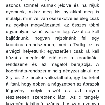
azonos színnel vannak jelölve és ha rájuk
nyomunk, akkor még kis nyilakkal meg is
mutatja, mi mivel van összekötve és elég csak
az egyiket megváltoztatni, az összes többi
ugyanolyan színű változni fog. Azzal se kell
bajlódnunk, hogyan rajzolnánk fel egy
koordináta-rendszerben, mert a Tydlig ezt is
elvégzi helyettünk: egyszerűen csak rá kell
húzni a megfelelő értékeket a koordináta-
rendszerre és az magától berajzolja. A
koordináta-rendszer mindig négyzet alakú, de
2 y és 2 x értéke változtatható, így be lehet
állítani, hogy ebben a négyzetben az ábrázolt
függvény melyik részét és azt milyen
részletesen szeretnénk látni. Az x tengely
közepén található számra hosszan nyomva