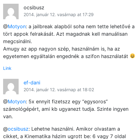
ocsibusz
2014. január 12. vasárnap at 17:29
@
Motyon
: a jailbreak alapból soha nem tette lehetővé a
tört appok felrakását. Azt magadnak kell manuálisan
megcsinálni.
Amugy az app nagyon szép, használnám is, ha az
egyetemen egyáltalán engednék a szifon használatát
Link
ef-dani
2014. január 12. vasárnap at 18:02
@
Motyon
: 5x ennyit fizetszz egy “egysoros”
számológépért, ami kb ugyanezt tudja. Szinte ingyen
van.
@
ocsibusz
: Lehetne használni. Amikor olvastam a
cikket, a Kinematika házim ugrott be: 6 vagy 7 oldal