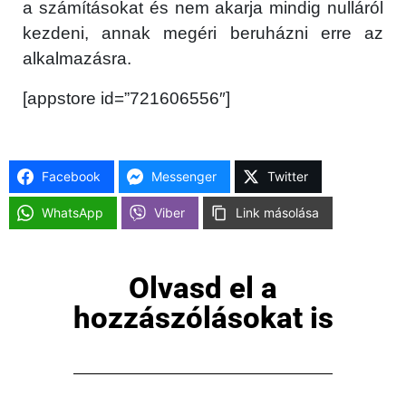
a számításokat és nem akarja mindig nulláról
kezdeni, annak megéri beruházni erre az
alkalmazásra.
[appstore id=”721606556″]
Facebook
Messenger
Twitter
WhatsApp
Viber
Link másolása
Olvasd el a
hozzászólásokat is