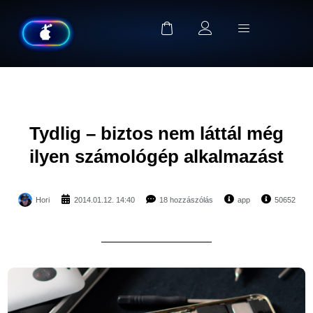
Tydlig – biztos nem láttál még
ilyen számológép alkalmazást
Hori
2014.01.12. 14:40
18 hozzászólás
app
50652