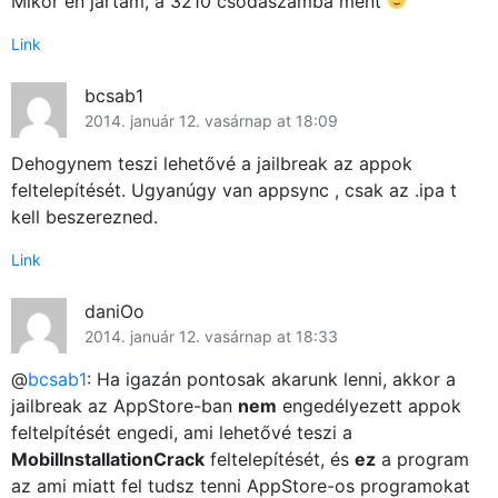
Mikor en jartam, a 3210 csodaszamba ment
Link
bcsab1
2014. január 12. vasárnap at 18:09
Dehogynem teszi lehetővé a jailbreak az appok
Főoldal
feltelepítését. Ugyanúgy van appsync , csak az .ipa t
kell beszerezned.
Közösség
Link
GYIK
daniOo
Használt Apple
2014. január 12. vasárnap at 18:33
@
bcsab1
: Ha igazán pontosak akarunk lenni, akkor a
Apple szerviz
jailbreak az AppStore-ban
nem
engedélyezett appok
feltelpítését engedi, ami lehetővé teszi a
MobilInstallationCrack
feltelepítését, és
ez
a program
az ami miatt fel tudsz tenni AppStore-os programokat