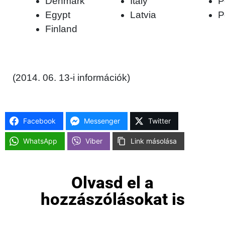
Denmark
Italy
P
Egypt
Latvia
P
Finland
(2014. 06. 13-i információk)
Facebook
Messenger
Twitter
WhatsApp
Viber
Link másolása
Olvasd el a
hozzászólásokat is