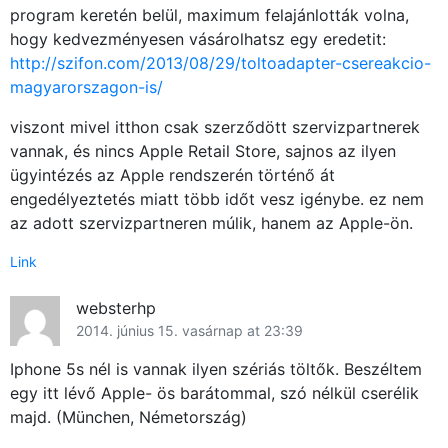
program keretén belül, maximum felajánlották volna,
hogy kedvezményesen vásárolhatsz egy eredetit:
http://szifon.com/2013/08/29/toltoadapter-csereakcio-
magyarorszagon-is/
viszont mivel itthon csak szerződött szervizpartnerek
vannak, és nincs Apple Retail Store, sajnos az ilyen
ügyintézés az Apple rendszerén történő át
engedélyeztetés miatt több időt vesz igénybe. ez nem
az adott szervizpartneren múlik, hanem az Apple-ön.
Link
websterhp
2014. június 15. vasárnap at 23:39
Iphone 5s nél is vannak ilyen szériás töltők. Beszéltem
egy itt lévő Apple- ös barátommal, szó nélkül cserélik
majd. (München, Németország)