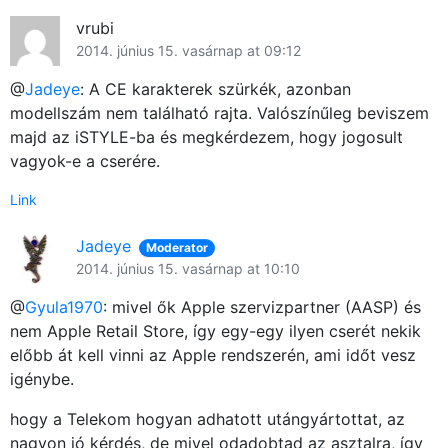
vrubi
2014. június 15. vasárnap at 09:12
@
Jadeye
: A CE karakterek szürkék, azonban
modellszám nem található rajta. Valószínűleg beviszem
majd az iSTYLE-ba és megkérdezem, hogy jogosult
vagyok-e a cserére.
Link
Jadeye
Moderator
2014. június 15. vasárnap at 10:10
@
Gyula1970
: mivel ők Apple szervizpartner (AASP) és
nem Apple Retail Store, így egy-egy ilyen cserét nekik
előbb át kell vinni az Apple rendszerén, ami időt vesz
igénybe.
hogy a Telekom hogyan adhatott utángyártottat, az
nagyon jó kérdés, de mivel odadobtad az asztalra, így