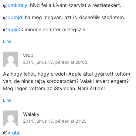
@
dmkiraly
: hívd fel a kívánt szervizt a részletekért.
@
domjd
: ha még megvan, azt is kicserélik szerintem.
@
logic5
: minden adapter melegszik.
Link
vrubi
2014. június 13. péntek at 20:05
Az hogy lehet, hogy eredeti Apple által gyártott töltőm
van, de nincs rajta sorozatszám? Valaki átvert engem?
Még régen vettem az iStyleban. Nem értem!
Link
Walaky
2014. június 13. péntek at 21:20
@
vrubi
: