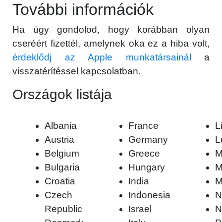
További információk
Ha úgy gondolod, hogy korábban olyan
cseréért fizettél, amelynek oka ez a hiba volt,
érdeklődj az Apple munkatársainál
a
visszatérítéssel kapcsolatban.
Országok listája
Albania
France
L
Austria
Germany
L
Belgium
Greece
M
Bulgaria
Hungary
M
Croatia
India
M
Czech
Indonesia
N
Republic
Israel
N