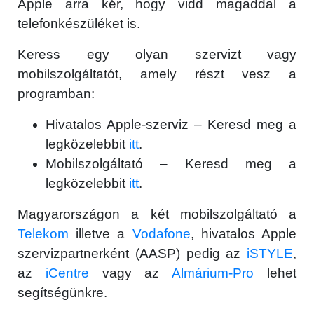
Apple arra kér, hogy vidd magaddal a
telefonkészüléket is.
Keress egy olyan szervizt vagy
mobilszolgáltatót, amely részt vesz a
programban:
Hivatalos Apple-szerviz – Keresd meg a
legközelebbit
itt
.
Mobilszolgáltató – Keresd meg a
legközelebbit
itt
.
Magyarországon a két mobilszolgáltató a
Telekom
illetve a
Vodafone
, hivatalos Apple
szervizpartnerként (AASP) pedig az
iSTYLE
,
az
iCentre
vagy az
Almárium-Pro
lehet
segítségünkre.