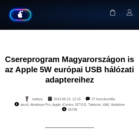
Csereprogram Magyarországon is
az Apple 5W európai USB hálózati
adaptereihez
Jadeye
2014.06.13. 12:16
27 hozzászólás
akció
,
Almárium-Pro
,
Apple
,
iCentre
,
iSTYLE
,
Telekom
,
töltő
,
Vodafone
55745