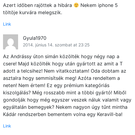
Azert időben rajöttek a hibára
Nekem iphone 5
töltöje kurvára melegszik.
Link
Gyula1970
2014. június 14. szombat at 23:25
Az Andrássy úton simán közölték hogy négy nap a
csere! Majd közölték hogy után gyártott az amit a T
adott a telcsihez! Nem vitatkoztatam! Oda dobtam az
asztalra hogy semmisítsék meg! Azóta rendeltem a
neten! Nem értem! Ez egy prémium kategóriás
kiszolgálás? Még rosszabb mint a többi gyártó! Miből
gondolják hogy még egyszer veszek náluk valamit vagy
egyáltalán bemegyek? Nekem nagyon úgy tűnt mintha
Kádár rendszerben bementem volna egy Keravill-ba!
Link