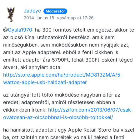
Jadeye
Moderator
2014. június 15. vasárnap at 17:26
@
Gyula1970
: ha 300 forintos tételt emlegetsz, akkor te
az olcsó kínai utánzatokról beszélsz, amik sem
minőségükben, sem működésükben nem nyújtják azt,
amit az Apple adapterei. ebből a fenti cikkben is
említett adapter ára 5790Ft, tehát 300Ft-osként téged
átvert, aki annyiért adta:
http://store.apple.com/hu/product/MD813ZM/A/5-
wattos-apple-usb-hálózati-adapter
az utángyártott töltő működése nagyban eltér az
eredeti adapterétől, amiről részletesen ebben a
cikkünkben írtunk:
http://szifon.com/2013/06/07/csak-
ovatosan-az-olcsobbnal-is-olcsobb-toltokkel/
ha hamisított adaptert egy Apple Retail Store-ba viszel
be, ott szintén nem cserélték volna ki neked a fenti