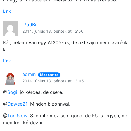
Link
iPodKr
2014. június 13. péntek at 12:50
Kár, nekem van egy A1205-ös, de azt sajna nem cserélik
ki…
Link
admin
Moderator
2014. június 13. péntek at 13:05
@
Sogi
: jó kérdés, de csere.
@
Dawee21
: Minden bizonnyal.
@
ToniSlow
: Szerintem ez sem gond, de EU-s legyen, de
meg kell kérdezni.