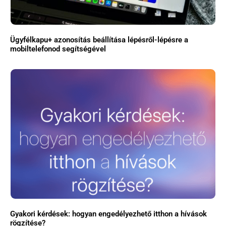
Ügyfélkapu+ azonosítás beállítása lépésről-lépésre a
mobiltelefonod segítségével
Gyakori kérdések: hogyan engedélyezhető itthon a hívások
rögzítése?