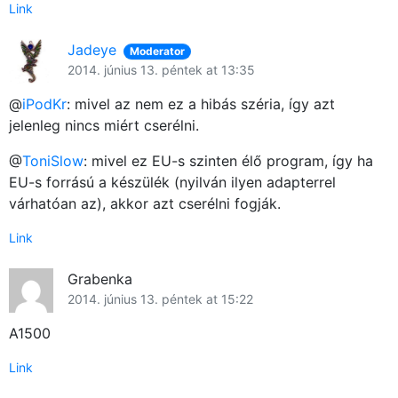
Link
Jadeye
Moderator
2014. június 13. péntek at 13:35
@
iPodKr
: mivel az nem ez a hibás széria, így azt
jelenleg nincs miért cserélni.
@
ToniSlow
: mivel ez EU-s szinten élő program, így ha
EU-s forrású a készülék (nyilván ilyen adapterrel
várhatóan az), akkor azt cserélni fogják.
Link
Grabenka
2014. június 13. péntek at 15:22
A1500
Link