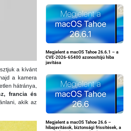
Megjelent a macOS Tahoe 26.6.1 – a
CVE-2026-65400 azonosítójú hiba
javítása
sztjuk a kívánt
×
, majd a kamera
etlen hátránya,
z, francia és
nlani, akik az
Megjelent a macOS Tahoe 26.6 –
Főoldal
hibajavítások, biztonsági frissítések, a