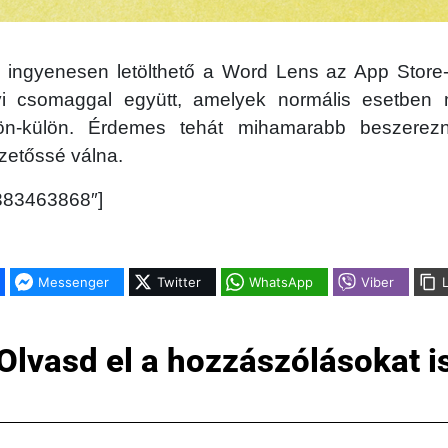
ingyenesen letölthető a Word Lens az App Store
vi csomaggal együtt, amelyek normális esetben 
ön-külön. Érdemes tehát mihamarabb beszerezn
izetőssé válna.
”383463868″]
Messenger
Twitter
WhatsApp
Viber
Olvasd el a hozzászólásokat i