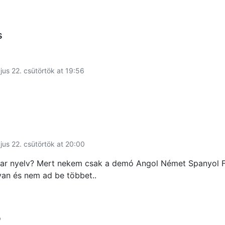
s
n
jus 22. csütörtök at 19:56
jus 22. csütörtök at 20:00
r nyelv? Mert nekem csak a demó Angol Német Spanyol F
van és nem ad be többet..
o