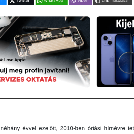
r
Twitter
WhatsApp
Viber
Link másolása
néhány évvel ezelőtt, 2010-ben óriási hírnévre tett