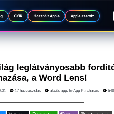
ég
GYIK
Használt Apple
Apple szerviz
ilág leglátványosabb fordít
mazása, a Word Lens!
9:01
17 hozzászólás
akció
,
app
,
In-App Purchases
548