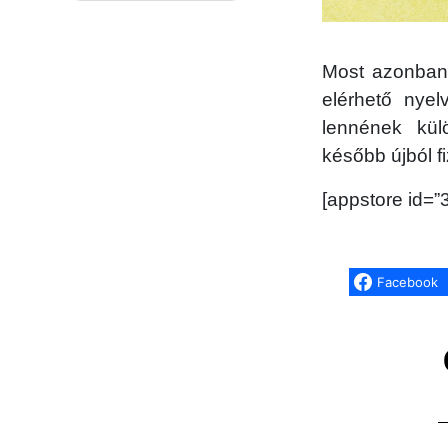
Most azonban 
elérhető nyel
lennének kül
később újból f
[appstore id=
Facebook