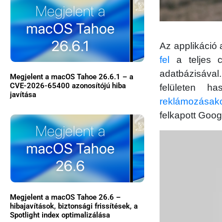
Az applikáció 
fel
a teljes c
adatbázisával
Megjelent a macOS Tahoe 26.6.1 – a
CVE-2026-65400 azonosítójú hiba
felületen 
javítása
reklámozásako
felkapott Goog
Megjelent a macOS Tahoe 26.6 –
hibajavítások, biztonsági frissítések, a
Spotlight index optimalizálása