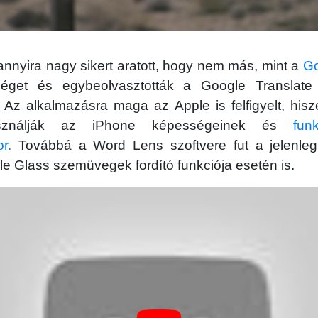
annyira nagy sikert aratott, hogy nem más, mint a
Go
éget és egybeolvasztották a Google Translat
. Az alkalmazásra maga az Apple is felfigyelt, his
használják az iPhone képességeinek és
fun
r.
Továbbá a Word Lens szoftvere fut a jelenleg
le Glass szemüvegek fordító funkciója esetén is.