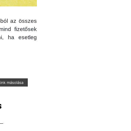
-ból az összes
mind fizetősek
i, ha esetleg
Link másolása
s