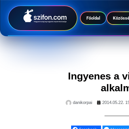
Főoldal
Közöss
Ingyenes a v
alkal
danikorpai
2014.05.22. 1