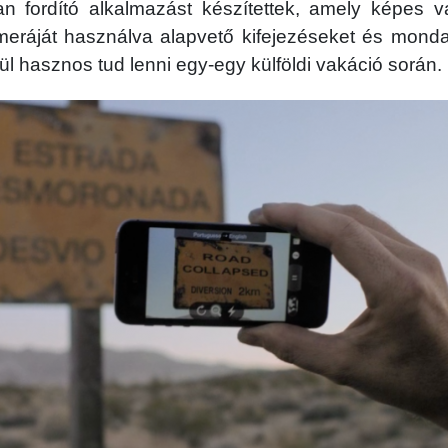
n fordító alkalmazást készítettek, amely képes v
eráját használva alapvető kifejezéseket és mondat
vül hasznos tud lenni egy-egy külföldi vakáció során.