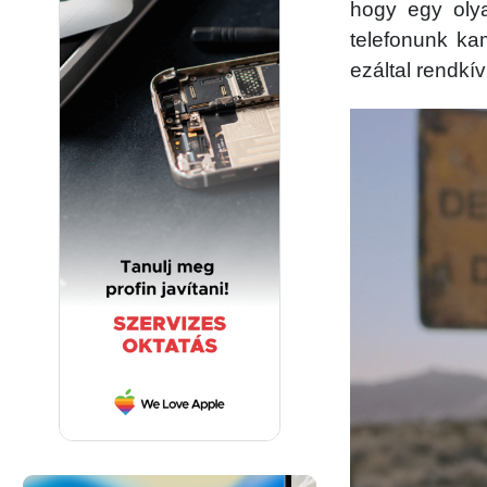
hogy egy olya
telefonunk kam
ezáltal rendkí