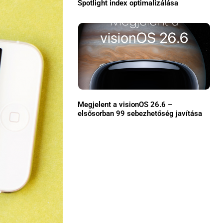
Spotlight index optimalizálása
Közösség
GYIK
Használt Apple
Apple szerviz
Megjelent a visionOS 26.6 –
elsősorban 99 sebezhetőség javítása