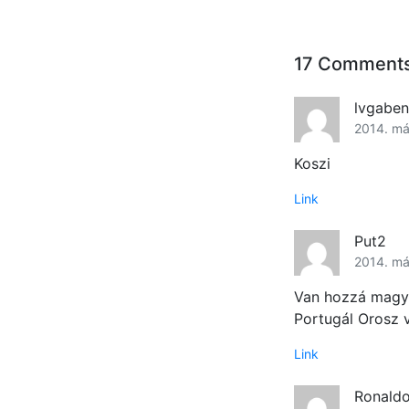
17 Comment
lvgabe
2014. má
Koszi
Link
Put2
2014. má
Van hozzá magya
Portugál Orosz 
Link
Ronald