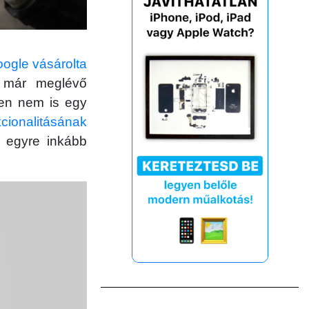
ogle vásárolta
e már meglévő
zen nem is egy
kcionalitásának
 egyre inkább