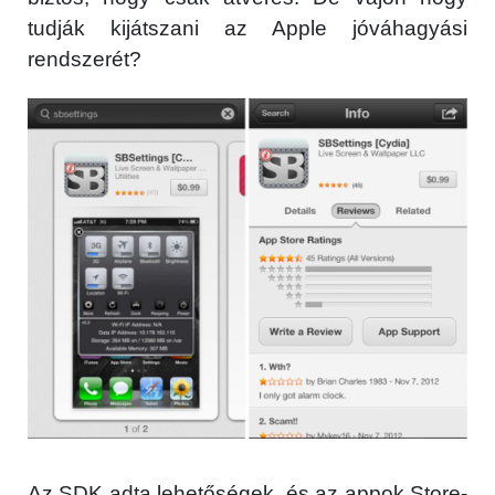
tudják kijátszani az Apple jóváhagyási
rendszerét?
Az SDK adta lehetőségek, és az appok Store-