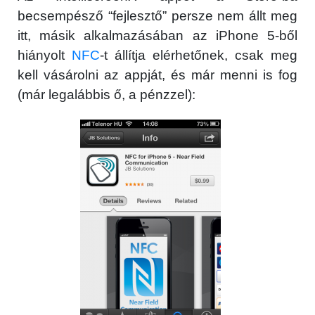
becsempésző “fejlesztő” persze nem állt meg
itt, másik alkalmazásában az iPhone 5-ből
hiányolt
NFC
-t állítja elérhetőnek, csak meg
kell vásárolni az appját, és már menni is fog
(már legalábbis ő, a pénzzel):