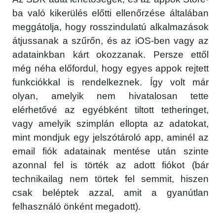
ba való kikerülés előtti ellenőrzése általában
meggátolja, hogy rosszindulatú alkalmazások
átjussanak a szűrőn, és az iOS-ben vagy az
adatainkban kárt okozzanak. Persze ettől
még néha előfordul, hogy egyes appok rejtett
funkciókkal is rendelkeznek. Így volt már
olyan, amelyik nem hivatalosan tette
elérhetővé az egyébként tiltott tetheringet,
vagy amelyik szimplán ellopta az adatokat,
mint mondjuk egy jelszótároló app, aminél az
email fiók adatainak mentése után szinte
azonnal fel is törték az adott fiókot (bár
technikailag nem törtek fel semmit, hiszen
csak beléptek azzal, amit a gyanútlan
felhasználó önként megadott).