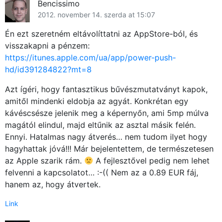
Bencissimo
2012. november 14. szerda at 15:07
Én ezt szeretném eltávolíttatni az AppStore-ból, és
visszakapni a pénzem:
https://itunes.apple.com/ua/app/power-push-
hd/id391284822?mt=8
Azt ígéri, hogy fantasztikus bűvészmutatványt kapok,
amitől mindenki eldobja az agyát. Konkrétan egy
kávéscsésze jelenik meg a képernyőn, ami 5mp múlva
magától elindul, majd eltűnik az asztal másik felén.
Ennyi. Hatalmas nagy átverés… nem tudom ilyet hogy
hagyhattak jóvá!!! Már bejelentettem, de természetesen
az Apple szarik rám.
A fejlesztővel pedig nem lehet
felvenni a kapcsolatot… :-(( Nem az a 0.89 EUR fáj,
hanem az, hogy átvertek.
Link