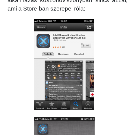
alkalmazás köszönőviszonyban sincs azzal,
ami a Store-ban szerepel róla: