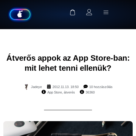
Átverős appok az App Store-ban:
mit lehet tenni ellenük?
Jadeye
2012.11.13. 18:50
10 hozzászólás
App Store
,
átverés
36360