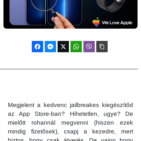
Megjelent a kedvenc jailbreakes kiegészítőd
az App Store-ban? Hihetetlen, ugye? De
mielőtt rohannál megvenni (hiszen ezek
mindig fizetősek), csapj a kezedre, mert
biztos, hogy csak átverés. De vajon hogy