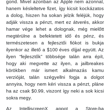
gond. Mivel azonban az Apple nem azonnal,
hanem késleltetve fizet, így kicsit kockázatos
Közösség
a dolog, hiszen ha sokan jelzik feléjük, hogy
GYIK
adják vissza a pénzt, mert ez átverés, akkor
hamar vége lehet a dolognak, még mielőtt
Használt Apple
megtérülne a befektetett idő és pénz, és
természetesen a fejlesztői fiókot is bukja
Apple szerviz
ilyenkor az illető a $100 éves díjjal együtt. Az
ilyen “fejlesztők” többsége talán arra épít,
hogy aki megvette az ilyen, a jailbreakes
körökben már ismert alkalmazás kamu
verzióját, talán szégyellni fogja a dolgot
annyira, hogy nem kéri vissza a pénzt, pláne
ha az csak $0.99, viszont így neki a sok kicsi
sokra megy.
Az IntelliscreenX appot a Store-ba