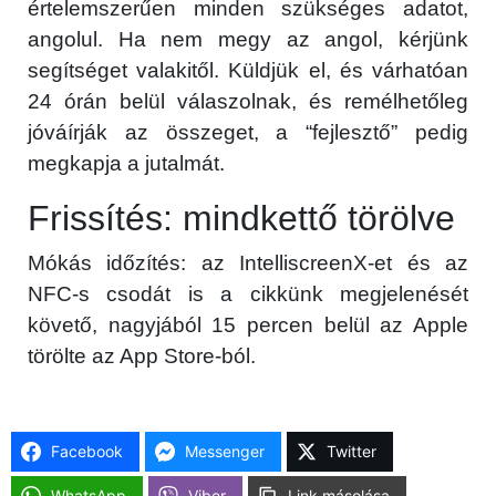
értelemszerűen minden szükséges adatot,
angolul. Ha nem megy az angol, kérjünk
segítséget valakitől. Küldjük el, és várhatóan
24 órán belül válaszolnak, és remélhetőleg
jóváírják az összeget, a “fejlesztő” pedig
megkapja a jutalmát.
Frissítés: mindkettő törölve
Mókás időzítés: az IntelliscreenX-et és az
NFC-s csodát is a cikkünk megjelenését
követő, nagyjából 15 percen belül az Apple
törölte az App Store-ból.
Facebook
Messenger
Twitter
WhatsApp
Viber
Link másolása