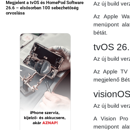
Megjelent a tvOS és HomePod Software
Az új build v
26.6 – elsősorban 100 sebezhetőség
orvoslása
Az Apple Wat
menüpont alat
bétát.
tvOS 26.
Az új build v
Az Apple TV e
megjelenő Béta
visionOS
Az új build v
A Vision Pro 
menüpont alat