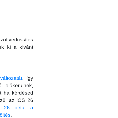
tverfrissítés
uk ki a kívánt
 változatát
, így
 előkerülnek,
rt ha kérdésed
özül az iOS 26
S 26 béta: a
öltés
.