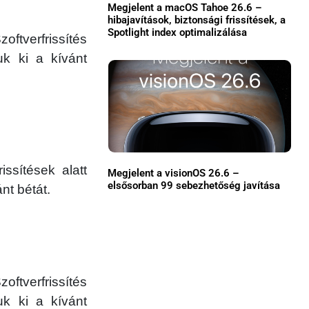
Megjelent a macOS Tahoe 26.6 –
Közösség
hibajavítások, biztonsági frissítések, a
Spotlight index optimalizálása
tverfrissítés
GYIK
uk ki a kívánt
Használt Apple
Apple szerviz
ssítések alatt
Megjelent a visionOS 26.6 –
elsősorban 99 sebezhetőség javítása
nt bétát.
ftverfrissítés
uk ki a kívánt