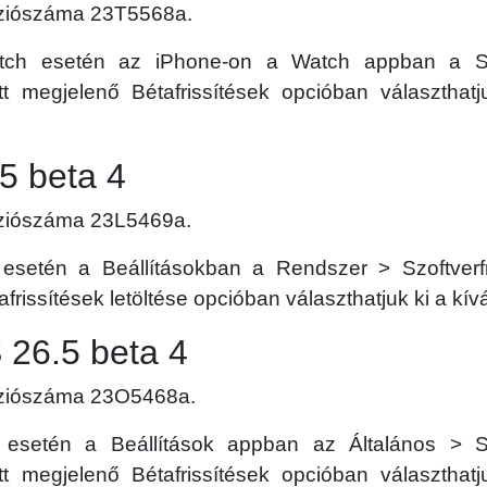
erziószáma 23T5568a.
ch esetén az iPhone-on a Watch appban a Szof
t megjelenő Bétafrissítések opcióban választhatj
5 beta 4
erziószáma 23L5469a.
setén a Beállításokban a Rendszer > Szoftverfri
frissítések letöltése opcióban választhatjuk ki a kívá
 26.5 beta 4
erziószáma 23O5468a.
esetén a Beállítások appban az Általános > Szo
t megjelenő Bétafrissítések opcióban választhatj