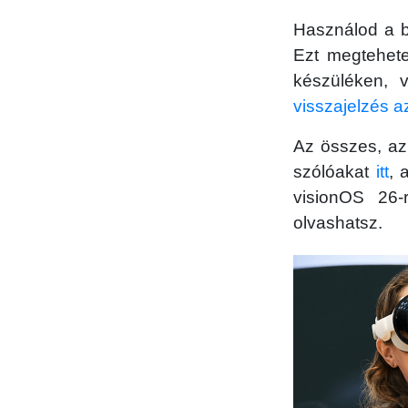
Használod a be
Ezt megtehet
készüléken, 
visszajelzés 
Az összes, az
szólóakat
itt
, 
visionOS 26-
olvashatsz.