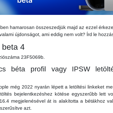
kben hamarosan összeszedjük majd az ezzel érkezet
l valami újdonságot, ami eddig nem volt? Írd le hozz
 beta 4
erziószáma 23F5069b.
ncs béta profil vagy IPSW letölt
ple még 2022 nyarán lépett a letöltési linkeket m
etöltés bejelentkezéshez kötése egyszerűbb lett v
6.4 megjelenésével át is alakította a bétákhoz va
szerűsítve azt.