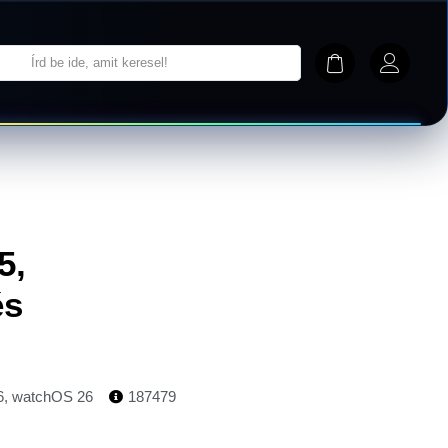
5,
és
6
,
watchOS 26
187479