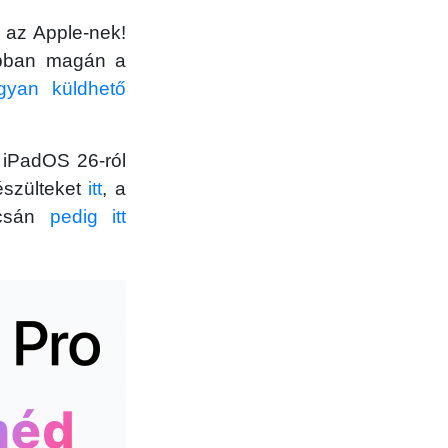
d az Apple-nek!
ppban magán a
gyan küldhető
 iPadOS 26-ról
észülteket
itt
, a
pcsán
pedig itt