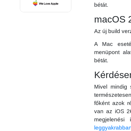
bétát.
macOS 2
Az új build v
A Mac esetén
menüpont alat
bétát.
Kérdése
Mivel mindig 
természetese
főként azok r
van az iOS 26
megjelenési
leggyakrabban 