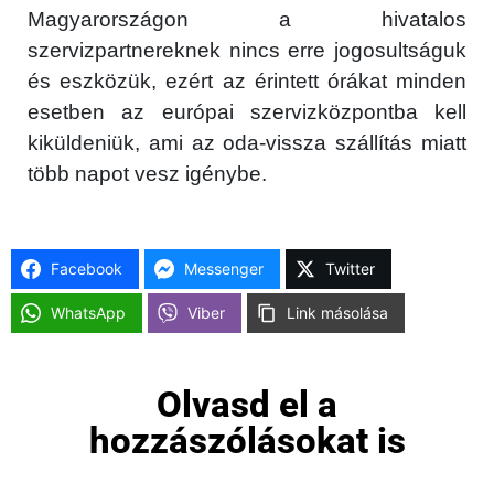
Magyarországon a hivatalos
szervizpartnereknek nincs erre jogosultságuk
és eszközük, ezért az érintett órákat minden
esetben az európai szervizközpontba kell
Főoldal
kiküldeniük, ami az oda-vissza szállítás miatt
Közösség
több napot vesz igénybe.
GYIK
Facebook
Messenger
Twitter
Használt Apple
WhatsApp
Viber
Link másolása
Apple szerviz
Olvasd el a
hozzászólásokat is