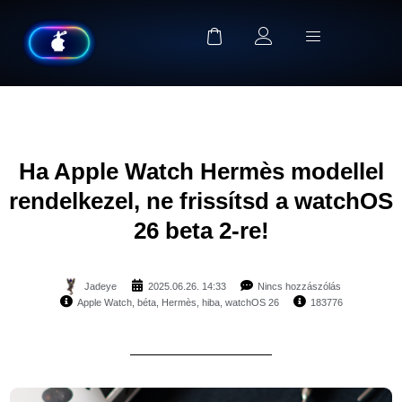
Ha Apple Watch Hermès modellel
rendelkezel, ne frissítsd a watchOS
26 beta 2-re!
Jadeye
2025.06.26. 14:33
Nincs hozzászólás
Apple Watch
,
béta
,
Hermès
,
hiba
,
watchOS 26
183776