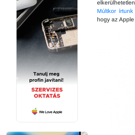
elkerülhetetle
Múltkor írtun
hogy az Apple “