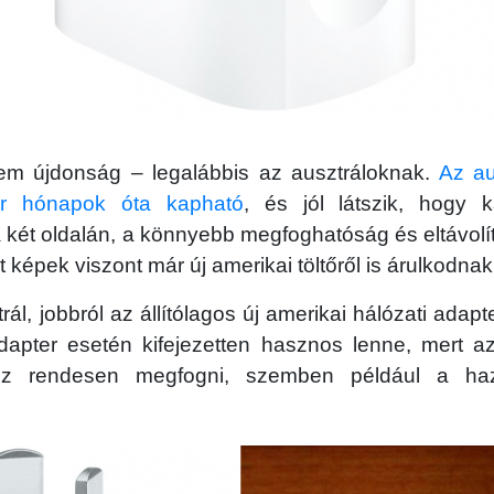
 nem újdonság – legalábbis az ausztráloknak.
Az au
ár hónapok óta kapható
, és jól látszik, hogy 
 két oldalán, a könnyebb megfoghatóság és eltávolí
t képek viszont már új amerikai töltőről is árulkodnak
rál, jobbról az állítólagos új amerikai hálózati adap
dapter esetén kifejezetten hasznos lenne, mert az
éz rendesen megfogni, szemben például a haz