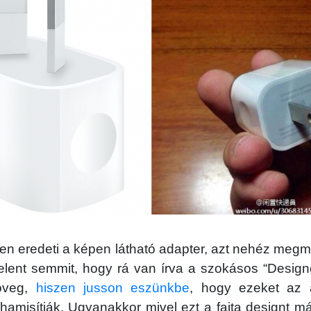
n eredeti a képen látható adapter, azt nehéz megm
lent semmit, hogy rá van írva a szokásos “Design
zöveg,
hiszen jusson eszünkbe
, hogy ezeket az a
amisítják. Ugyanakkor mivel ezt a fajta designt m