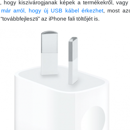
n, hogy kiszivárogjanak képek a termékekről, vagy 
k már arról, hogy új USB kábel érkezhet
, most azo
továbbfejleszti” az iPhone fali töltőjét is.