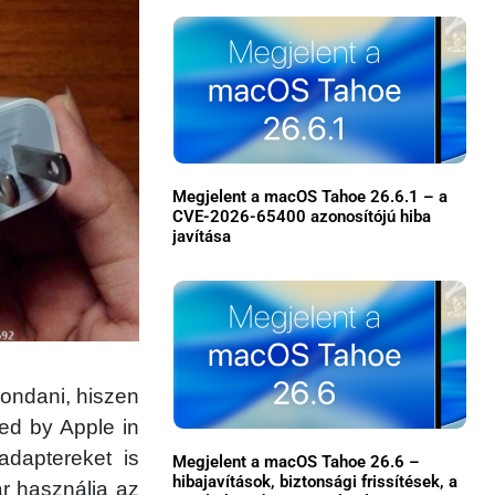
Megjelent a macOS Tahoe 26.6.1 – a
CVE-2026-65400 azonosítójú hiba
javítása
×
ondani, hiszen
ed by Apple in
daptereket is
Megjelent a macOS Tahoe 26.6 –
Főoldal
hibajavítások, biztonsági frissítések, a
ár használja az