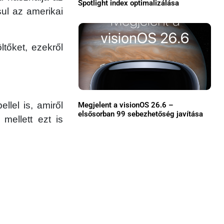
Spotlight index optimalizálása
ul az amerikai
Közösség
GYIK
ltőket, ezekről
Használt Apple
Apple szerviz
llel is, amiről
Megjelent a visionOS 26.6 –
elsősorban 99 sebezhetőség javítása
 mellett ezt is