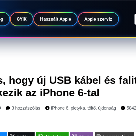
ég
GYIK
Használt Apple
Apple szerviz
s, hogy új USB kábel és fali
kezik az iPhone 6-tal
9
3 hozzászólás
iPhone 6
,
pletyka
,
töltő
,
újdonság
584