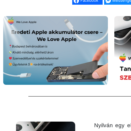
Facebook
Messenge
Nyilván egy e