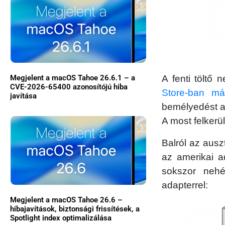
A fenti töltő
Megjelent a macOS Tahoe 26.6.1 – a
CVE-2026-65400 azonosítójú hiba
Store-ban m
javítása
bemélyedést a
A most felkerül
Balról az auszt
az amerikai a
sokszor neh
adapterrel:
Megjelent a macOS Tahoe 26.6 –
hibajavítások, biztonsági frissítések, a
Spotlight index optimalizálása