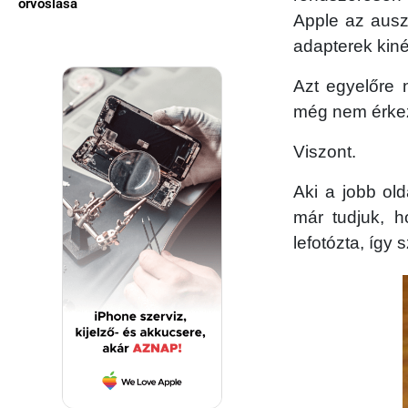
orvoslása
Apple az ausz
adapterek kin
Azt egyelőre n
még nem érkez
Viszont.
Aki a jobb old
már tudjuk, 
lefotózta, így 