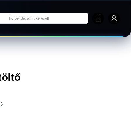
töltő
26