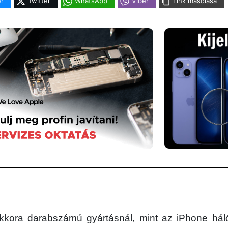
r
Twitter
WhatsApp
Viber
Link másolása
kkora darabszámú gyártásnál, mint az iPhone háló