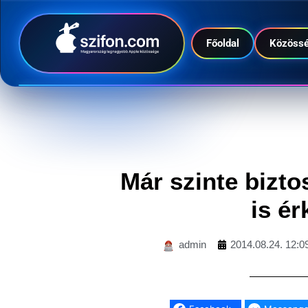
Főoldal
Közöss
Már szinte bizto
is ér
admin
2014.08.24. 12:0