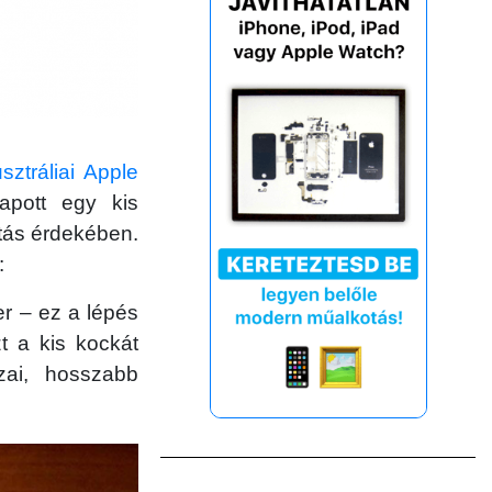
sztráliai Apple
kapott egy kis
tás érdekében.
:
ter – ez a lépés
t a kis kockát
ai, hosszabb