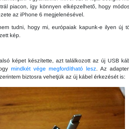
trál piacon, így könnyen elképzelhető, hogy módos
ézete az iPhone 6 megjelenésével.
em tudni, hogy mi, európaiak kapunk-e ilyen új tö
ett kép.
alsó képet készítette, azt találkozott az új USB kábe
hogy
mindkét vége megfordítható lesz
. Az adapter
szerintem biztosra vehetjük az új kábel érkezését is: