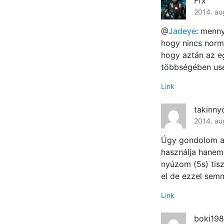
Ffx
2014. au
@
Jadeye
: menny
hogy nincs normá
hogy aztán az eg
többségében use
Link
takinny
2014. au
Úgy gondolom ak
használja hanem
nyúzom (5s) tis
el de ezzel semm
Link
boki198