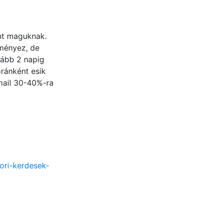
nt maguknak.
ményez, de
lább 2 napig
óránként esik
mail 30-40%-ra
ori-kerdesek-