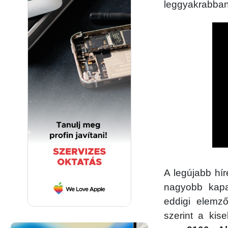
leggyakrabban 
A legújabb hír
nagyobb kapa
eddigi elemz
szerint a kis