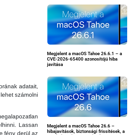
Megjelent a macOS Tahoe 26.6.1 – a
CVE-2026-65400 azonosítójú hiba
javítása
×
orának adatait,
 lehet számolni
egalapozatlan
lhinni. Lassan
Megjelent a macOS Tahoe 26.6 –
Főoldal
hibajavítások, biztonsági frissítések, a
 fény derül az