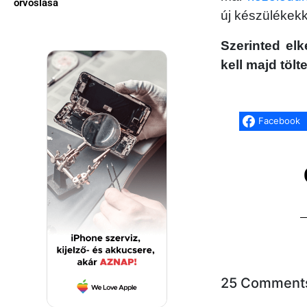
orvoslása
új készülékek
Szerinted el
kell majd töl
Facebook
25 Comment