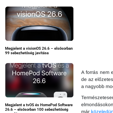
Megjelent a visionOS 26.6 – elsősorban
99 sebezhetőség javítása
A forrás nem e
de az előzetes
a nagyobb mod
Természetese
elmondásokon 
Megjelent a tvOS és HomePod Software
26.6 – elsősorban 100 sebezhetőség
már
közeledün