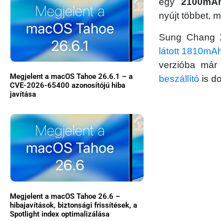
egy
2100mA
nyújt többet, 
Sung Chang X
látott 1810mA
verzióba már
Megjelent a macOS Tahoe 26.6.1 – a
beszállító
is d
CVE-2026-65400 azonosítójú hiba
javítása
Megjelent a macOS Tahoe 26.6 –
hibajavítások, biztonsági frissítések, a
Spotlight index optimalizálása