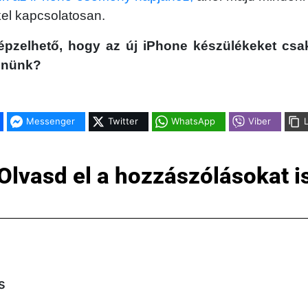
kel kapcsolatosan.
képzelhető, hogy az új iPhone készülékeket csa
tenünk?
Messenger
Twitter
WhatsApp
Viber
Olvasd el a hozzászólásokat i
s