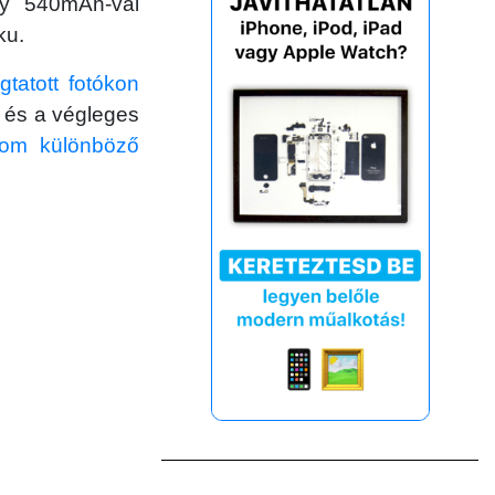
ly 540mAh-val
ku.
gtatott fotókon
k és a végleges
rom különböző