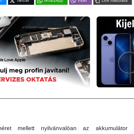
r
Twitter
WhatsApp
Viber
Link másolása
éret mellett nyilvánvalóan az akkumulátor 