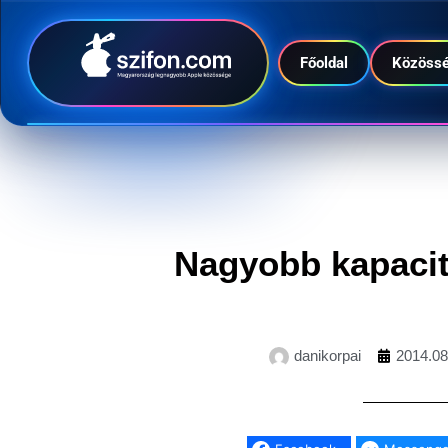
Főoldal
Közöss
Nagyobb kapacit
danikorpai
2014.08