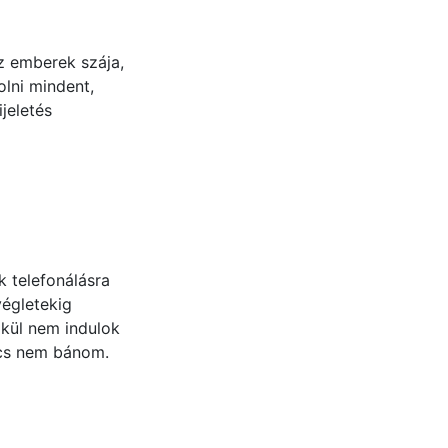
az emberek szája,
olni mindent,
jeletés
 telefonálásra
égletekig
lkül nem indulok
vics nem bánom.