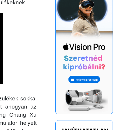
zülékeknek.
szülékek sokkal
zt ahogyan az
Sung Chang Xu
ulátor helyett