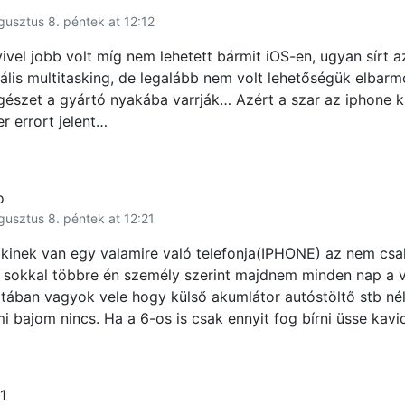
gusztus 8. péntek at 12:12
ivel jobb volt míg nem lehetett bármit iOS-en, ugyan sírt 
lis multitasking, de legalább nem volt lehetőségük elbarm
észet a gyártó nyakába varrják… Azért a szar az iphone ki
r errort jelent…
o
gusztus 8. péntek at 12:21
inek van egy valamire való telefonja(IPHONE) az nem csak
 sokkal többre én személy szerint majdnem minden nap a v
ztában vagyok vele hogy külső akumlátor autóstöltő stb né
i bajom nincs. Ha a 6-os is csak ennyit fog bírni üsse ka
1