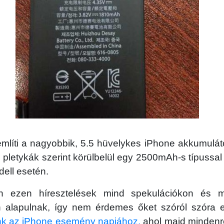
mlíti a nagyobbik, 5.5 hüvelykes iPhone akkumulát
 pletykák szerint körülbelül egy 2500mAh-s típussal
ell esetén.
n ezen híresztelések mind spekulációkon és m
alapulnak, így nem érdemes őket szóról szóra e
k az iPhone esemény napjához,
ahol majd mindenre