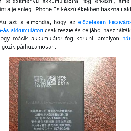
h
teljesítményű akkumulátorral fog érkezni, ame
mint a jelenlegi iPhone 5s készülékekben használt ak
u azt is elmondta, hogy az
előzetesen kisziváro
h-ás akkumulátort
csak tesztelés céljából használtá
 egy másik akkumulátor fog kerülni, amelyen
há
olgozik párhuzamosan.