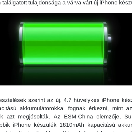
találgatott tulajdonsága a várva várt új iPhone kés
esztelések szerint az új, 4.7 hüvelykes iPhone ké
citású akkumulátorokkal fognak érkezni, mint a
ők azt megjósolták. Az ESM-China elemzője, 
ebbik iPhone készülék 1810mAh kapacitású akkum