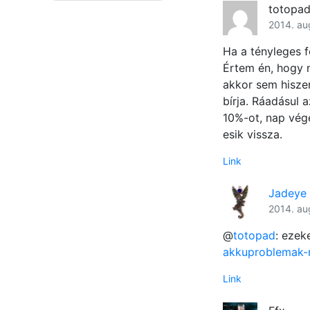
totopa
2014. au
Ha a tényleges 
Értem én, hogy 
akkor sem hiszem
bírja. Ráadásul 
10%-ot, nap vég
esik vissza.
Link
Jadeye
2014. au
@
totopad
: eze
akkuproblemak-
Link