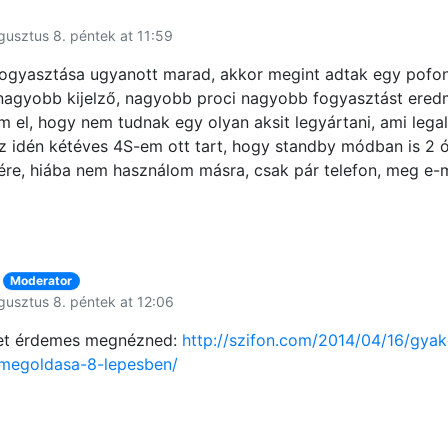
d
gusztus 8. péntek at 11:59
fogyasztása ugyanott marad, akkor megint adtak egy pofo
nagyobb kijelző, nagyobb proci nagyobb fogyasztást ered
 el, hogy nem tudnak egy olyan aksit legyártani, ami lega
az idén kétéves 4S-em ott tart, hogy standby módban is 2 
ére, hiába nem használom másra, csak pár telefon, meg e-
Moderator
gusztus 8. péntek at 12:06
ket érdemes megnézned:
http://szifon.com/2014/04/16/gyak
megoldasa-8-lepesben/