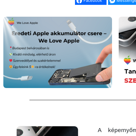
Facebook
Messenge
A képernyőm