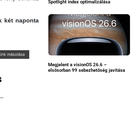
Spotlight index optimalizálása
Közösség
k két naponta
GYIK
Használt Apple
Apple szerviz
Link másolása
Megjelent a visionOS 26.6 –
elsősorban 99 sebezhetőség javítása
s