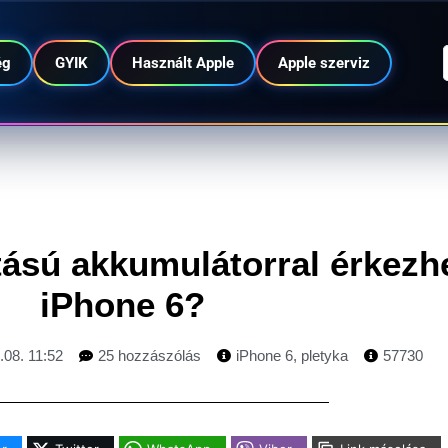
ég
GYIK
Használt Apple
Apple szerviz
ású akkumulátorral érkezhe
iPhone 6?
.08. 11:52
25 hozzászólás
iPhone 6
,
pletyka
57730