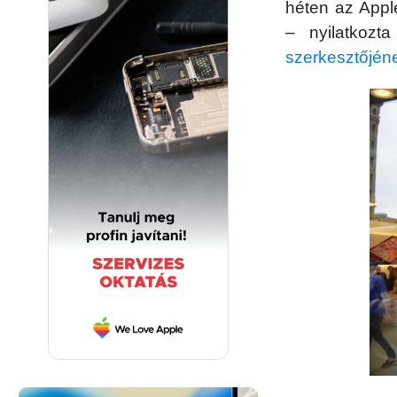
héten az Appl
– nyilatkoz
szerkesztőjén