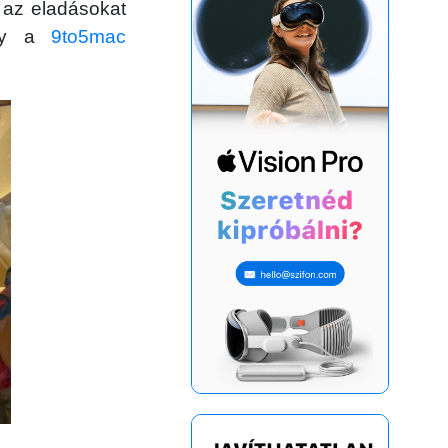
 az eladásokat
ély a
9to5mac