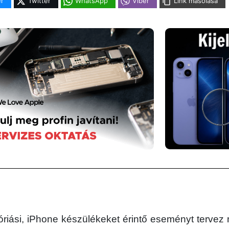
r
Twitter
WhatsApp
Viber
Link másolása
óriási, iPhone készülékeket érintő eseményt tervez