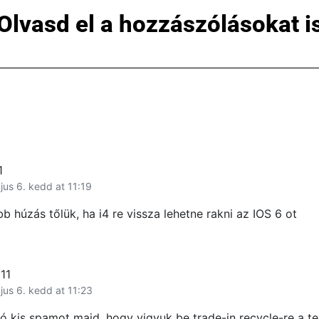
Olvasd el a hozzászólásokat i
1
jus 6. kedd at 11:19
bb húzás tőlük, ha i4 re vissza lehetne rakni az IOS 6 ot
11
jus 6. kedd at 11:23
ó kis spamot majd, hogy vigyuk be trade-in recycle-re a te