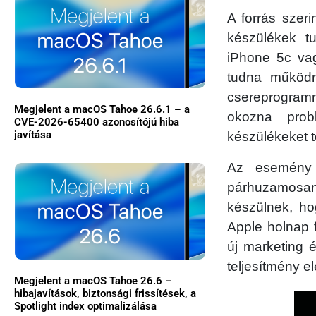
A forrás szer
készülékek tu
iPhone 5c vag
tudna működn
csereprogramm
Megjelent a macOS Tahoe 26.6.1 – a
okozna prob
CVE-2026-65400 azonosítójú hiba
javítása
készülékeket 
Az esemény 
párhuzamosan
készülnek, ho
Apple holnap f
új marketing 
teljesítmény e
Megjelent a macOS Tahoe 26.6 –
hibajavítások, biztonsági frissítések, a
Spotlight index optimalizálása