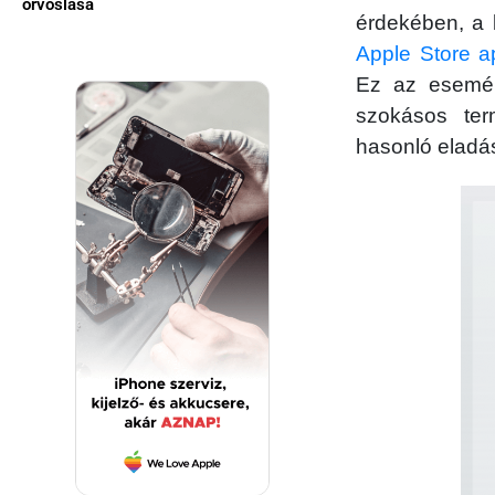
orvoslása
érdekében, a 
Apple Store ap
Ez az esemény
szokásos ter
hasonló eladá