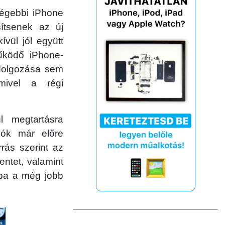
régebbi iPhone
sítsenek az új
vül jól együtt
űködő iPhone-
ldolgozása sem
mivel a régi
l megtartásra
zók már előre
rás szerint az
entet, valamint
ába a még jobb