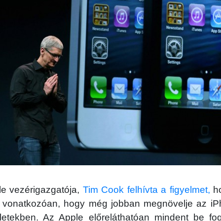
le vezérigazgatója,
Tim Cook felhívta a figyelmet,
ho
a vonatkozóan, hogy még jobban megnövelje az i
etekben. Az Apple előreláthatóan mindent be fog