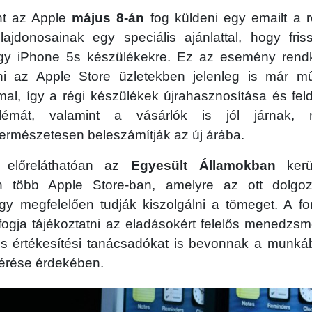
int az Apple
május 8-án
fog küldeni egy emailt a 
lajdonosainak egy speciális ajánlattal, hogy fris
y iPhone 5s készülékekre. Ez az esemény rendkí
i az Apple Store üzletekben jelenleg is már m
al, így a régi készülékek újrahasznosítása és fe
lémát, valamint a vásárlók is jól járnak, 
természetesen beleszámítják az új árába.
előreláthatóan az
Egyesült Államokban
kerü
 több Apple Store-ban, amelyre az ott dolgo
gy megfelelően tudják kiszolgálni a tömeget. A for
ogja tájékoztatni az eladásokért felelős menedzsm
és értékesítési tanácsadókat is bevonnak a munk
lérése érdekében.