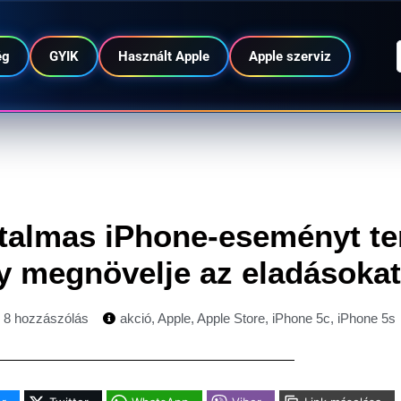
ég
GYIK
Használt Apple
Apple szerviz
talmas iPhone-eseményt te
gy megnövelje az eladásokat
8 hozzászólás
akció
,
Apple
,
Apple Store
,
iPhone 5c
,
iPhone 5s