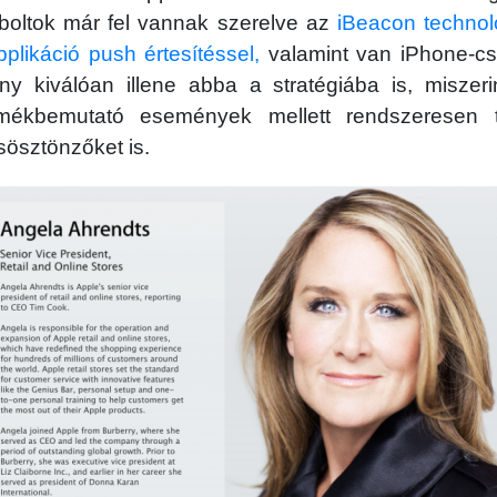
boltok már fel vannak szerelve az
iBeacon technol
plikáció push értesítéssel,
valamint van iPhone-cs
 kiválóan illene abba a stratégiába is, miszer
mékbemutató események mellett rendszeresen 
sösztönzőket is.