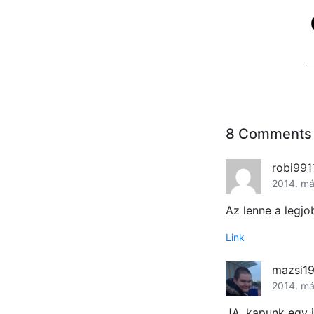
8 Comments
robi991
2014. má
Az lenne a legjo
Link
mazsi19
2014. má
JA, kapunk egy j