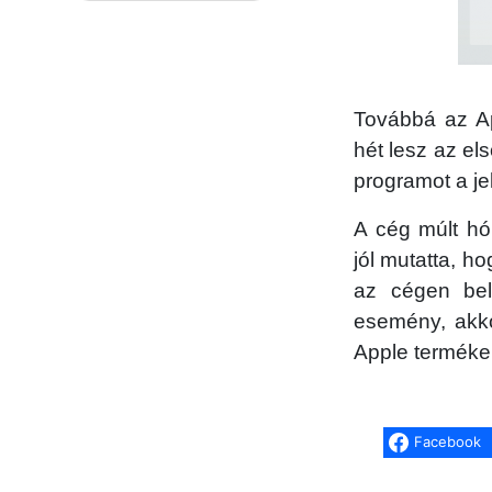
Továbbá az Ap
hét lesz az els
programot a je
A cég múlt hó
jól mutatta, h
az cégen bel
esemény, akko
Apple terméke
Facebook