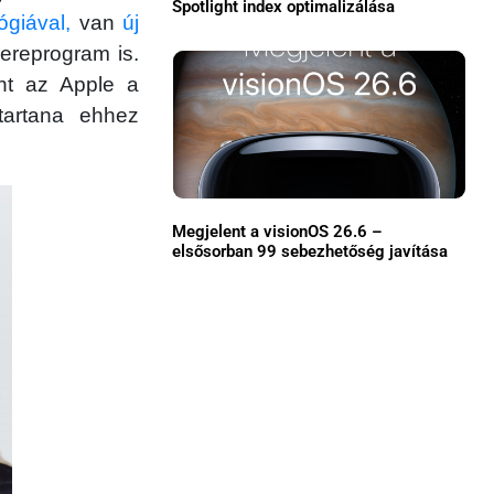
Spotlight index optimalizálása
ógiával,
van
új
Közösség
ereprogram is.
GYIK
int az Apple a
tartana ehhez
Használt Apple
Apple szerviz
Megjelent a visionOS 26.6 –
elsősorban 99 sebezhetőség javítása