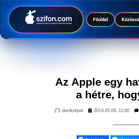
Főoldal
Közöss
Az Apple egy ha
a hétre, ho
danikorpai
2014.05.06. 11:00