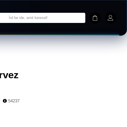
rvez
54237