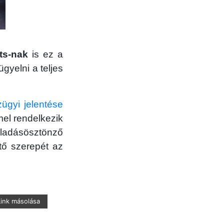
ts-nak
is ez a
ügyelni a teljes
gyi jelentése
mel rendelkezik
ladásösztönző
tő szerepét az
Link másolása