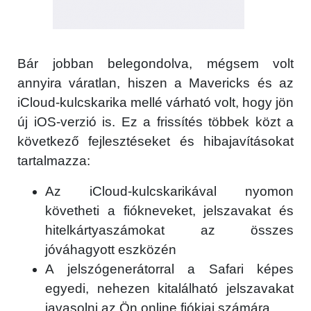
Bár jobban belegondolva, mégsem volt
annyira váratlan, hiszen a Mavericks és az
iCloud-kulcskarika mellé várható volt, hogy jön
új iOS-verzió is. Ez a frissítés többek közt a
következő fejlesztéseket és hibajavításokat
tartalmazza:
Az iCloud-kulcskarikával nyomon
követheti a fiókneveket, jelszavakat és
hitelkártyaszámokat az összes
jóváhagyott eszközén
A jelszógenerátorral a Safari képes
egyedi, nehezen kitalálható jelszavakat
javasolni az Ön online fiókjai számára