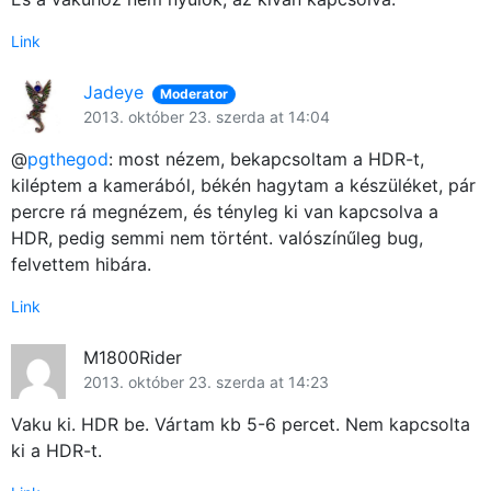
Link
Jadeye
Moderator
2013. október 23. szerda at 14:04
@
pgthegod
: most nézem, bekapcsoltam a HDR-t,
kiléptem a kamerából, békén hagytam a készüléket, pár
percre rá megnézem, és tényleg ki van kapcsolva a
HDR, pedig semmi nem történt. valószínűleg bug,
felvettem hibára.
Link
M1800Rider
2013. október 23. szerda at 14:23
Vaku ki. HDR be. Vártam kb 5-6 percet. Nem kapcsolta
ki a HDR-t.