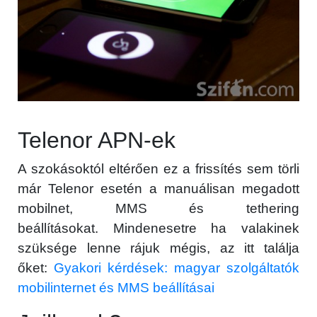
Telenor APN-ek
A szokásoktól eltérően ez a frissítés sem törli
már Telenor esetén a manuálisan megadott
mobilnet, MMS és tethering
beállításokat. Mindenesetre ha valakinek
szüksége lenne rájuk mégis, az itt találja
őket:
Gyakori kérdések: magyar szolgáltatók
mobilinternet és MMS beállításai