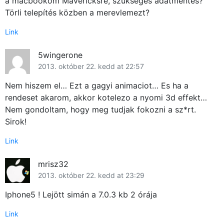
a macbookom Mavericksre, szükséges adatmentés?
Törli telepítés közben a merevlemezt?
Link
5wingerone
2013. október 22. kedd at 22:57
Nem hiszem el… Ezt a gagyi animaciot… Es ha a
rendeset akarom, akkor kotelezo a nyomi 3d effekt…
Nem gondoltam, hogy meg tudjak fokozni a sz*rt.
Sirok!
Link
mrisz32
2013. október 22. kedd at 23:29
Iphone5 ! Lejött simán a 7.0.3 kb 2 órája
Link