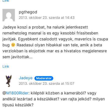
Link
pgthegod
2013. október 23. szerda at 14:43
Jadeye koszi a probat, ha nalunk jelentkezett
remelhetoleg masnal is es egy kesobbi frissitesben
javitjak. Egyebkent csalodott vagyok, maverics is csupa
bug
Raadasul olyan hibakkal van tele, amik a beta
verziokban is elojottek mar es a hivatalos megjelenesre
sem javitottak…
Link
Jadeye
Moderator
2013. október 23. szerda at 15:07
@
M1800Rider
: kiléptél közben a kamerából? vagy
anélkül lezártad a készüléket? van rajta jelkód? milyen
típusú készülék?