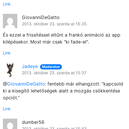
Link
GiovanniDeGatto
2013. október 23. szerda at 15:35
És ezzel a frissítéssel eltűnt a frankó animáció az app
kilépésekor. Most már csak "ki fade-el".
Link
Jadeye
Moderator
2013. október 23. szerda at 15:37
@
GiovanniDeGatto
: fentebb már elhangzott: “kapcsold
ki a kisegítő lehetőségek alatt a mozgás csökkentése
opciót.”
Link
dumber56
2013. október 23. szerda at 15:43