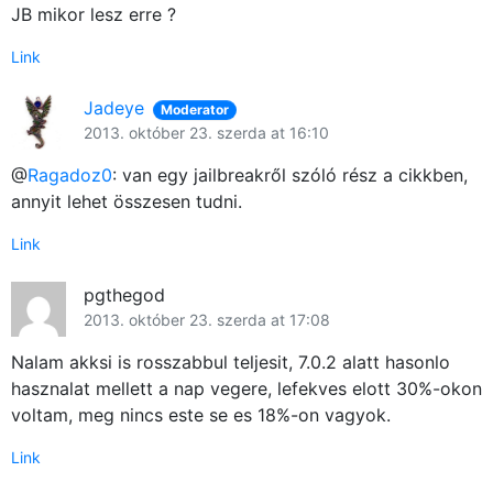
JB mikor lesz erre ?
Link
Jadeye
Moderator
2013. október 23. szerda at 16:10
@
Ragadoz0
: van egy jailbreakről szóló rész a cikkben,
annyit lehet összesen tudni.
Link
pgthegod
2013. október 23. szerda at 17:08
Nalam akksi is rosszabbul teljesit, 7.0.2 alatt hasonlo
hasznalat mellett a nap vegere, lefekves elott 30%-okon
voltam, meg nincs este se es 18%-on vagyok.
Link