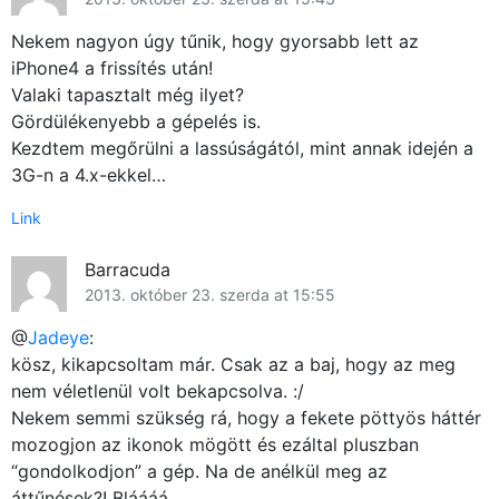
Nekem nagyon úgy tűnik, hogy gyorsabb lett az
iPhone4 a frissítés után!
Valaki tapasztalt még ilyet?
Gördülékenyebb a gépelés is.
Kezdtem megőrülni a lassúságától, mint annak idején a
3G-n a 4.x-ekkel…
Link
Barracuda
2013. október 23. szerda at 15:55
@
Jadeye
:
kösz, kikapcsoltam már. Csak az a baj, hogy az meg
nem véletlenül volt bekapcsolva. :/
Nekem semmi szükség rá, hogy a fekete pöttyös háttér
mozogjon az ikonok mögött és ezáltal pluszban
“gondolkodjon” a gép. Na de anélkül meg az
áttűnések?! Bláááá…