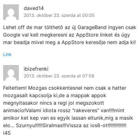
daved14
2013. október 23. szerda at 00:05
Lehet off de mar tölthető az új GarageBand ingyen csak
Google val kell megkeresni az AppStore linket és úgy
mar beadja mivel meg a AppStore keresője nem adja ki!
Link
ibizefrenki
2013. október 23. szerda at 07:58
Feltettem! Mozgas csokkentesnel nem csak a hatter
mozgasait kapcsolja ki,de a mappak appok
megnyitasakor nincs a regi jol megszokott
animacio!Valami idiota rossz "rakeveres" van!!!!mint
amikor ket kep van es egyik lassan eltunik,mig a masik
elo… Szurnyu!!!!!!Siralmas!!!Vissza az ios6-ot!!!!!!!!!!!!!!!
i4S