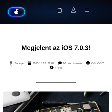
Megjelent az iOS 7.0.3!
Jadeye
2013.10.22. 22:04
60 hozzászólás
iOS
,
iOS 7
47843