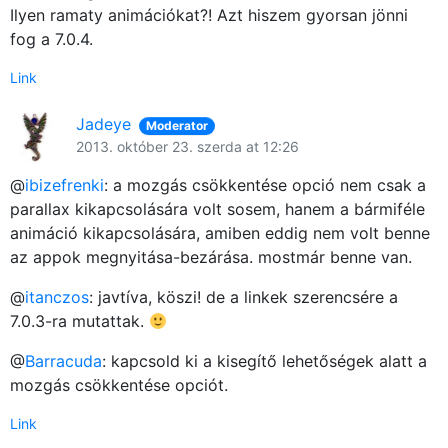
Ilyen ramaty animációkat?! Azt hiszem gyorsan jönni
fog a 7.0.4.
Link
Jadeye
Moderator
2013. október 23. szerda at 12:26
@
ibizefrenki
: a mozgás csökkentése opció nem csak a
parallax kikapcsolására volt sosem, hanem a bármiféle
animáció kikapcsolására, amiben eddig nem volt benne
az appok megnyitása-bezárása. mostmár benne van.
@
itanczos
: javtíva, köszi! de a linkek szerencsére a
7.0.3-ra mutattak.
@
Barracuda
: kapcsold ki a kisegítő lehetőségek alatt a
mozgás csökkentése opciót.
Link