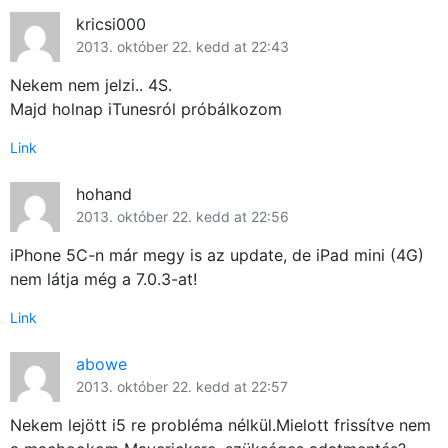
kricsi000
Közösség
2013. október 22. kedd at 22:43
GYIK
Nekem nem jelzi.. 4S.
Majd holnap iTunesról próbálkozom
Használt Apple
Link
Apple szerviz
hohand
2013. október 22. kedd at 22:56
iPhone 5C-n már megy is az update, de iPad mini (4G)
nem látja még a 7.0.3-at!
Link
abowe
2013. október 22. kedd at 22:57
Nekem lejött i5 re probléma nélkül.Mielott frissítve nem