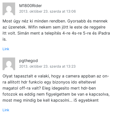
M1800Rider
2013. október 23. szerda at 13:06
Most úgy néz ki minden rendben. Gyorsabb és mennek
az üzenetek. Wifin nekem sem jött le este de reggelre
itt volt. Simán ment a telepítés 4-re 4s-re 5-re és iPadra
is.
Link
pgthegod
2013. október 23. szerda at 13:23
Olyat tapasztalt e valaki, hogy a camera appban az on-
ra allitott hdr funkcio egy bizonyos ido elteltevel
magatol off-ra valt? Eleg idegesito mert hdr-ben
fotozok es eddig nem figyelgettem be van e kapcsolva,
most meg mindig be kell kapcsolni… i5 egyebkent
Link