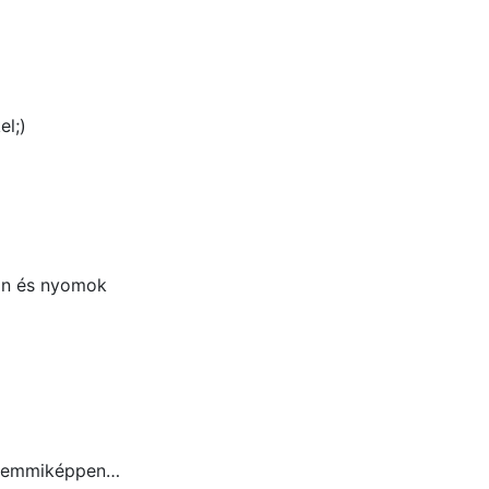
el;)
van és nyomok
t semmiképpen…