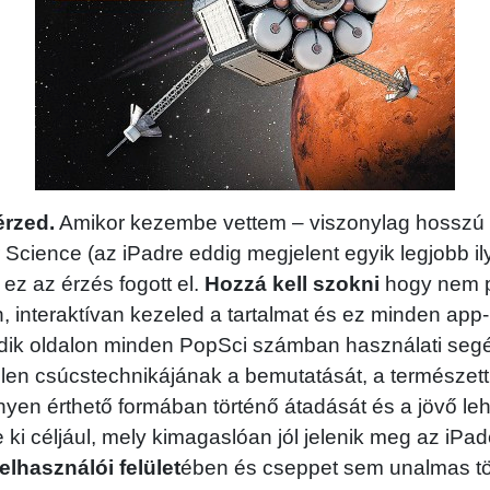
érzed.
Amikor kezembe vettem – viszonylag hosszú l
 Science (az iPadre eddig megjelent egyik legjobb il
 ez az érzés fogott el.
Hozzá kell szokni
hogy nem p
, interaktívan kezeled a tartalmat és ez minden app-
dik oldalon minden PopSci számban használati segéd
elen csúcstechnikájának a bemutatását, a természe
yen érthető formában történő átadását és a jövő le
e ki céljául, mely kimagaslóan jól jelenik meg az iPa
felhasználói felület
ében és cseppet sem unalmas t