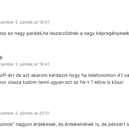
cember 3. péntek at 18:07
lesz ez nagy parádé,ha leszerződnek a nagy képregényesek
96
cember 3. péntek at 18:41
 off-ért de azt akarom kérdezni hogy ha telefonomon 4.1 
kor vissza tudom tenni ugyan ezt az fw-t ? elöre is köszi
cember 3. péntek at 20:51
zinok” nagyon érdekesek, és érdekelnének is, de pénzér