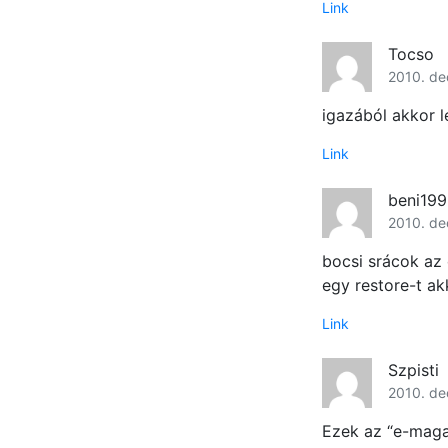
Link
Tocso
2010. de
igazából akkor 
Link
beni19
2010. de
bocsi srácok az
egy restore-t ak
Link
Szpisti
2010. de
Ezek az “e-maga