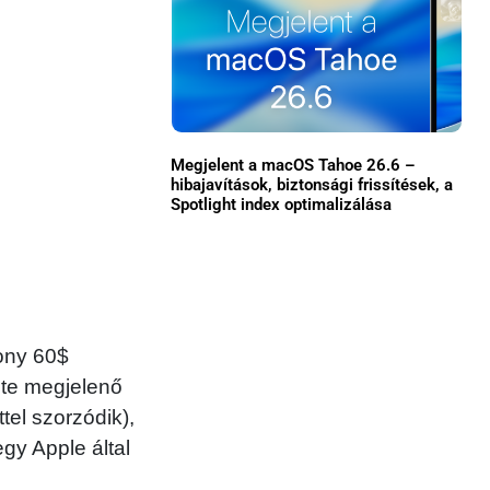
Közösség
GYIK
Használt Apple
Megjelent a macOS Tahoe 26.6 –
Apple szerviz
hibajavítások, biztonsági frissítések, a
Spotlight index optimalizálása
ony 60$
nte megjelenő
tel szorzódik),
egy Apple által