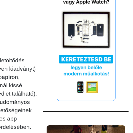
etöltődés
yen kiadványt)
apíron,
nál kissé
let található).
ttudományos
hetőségeinek
des app
ördelésében.