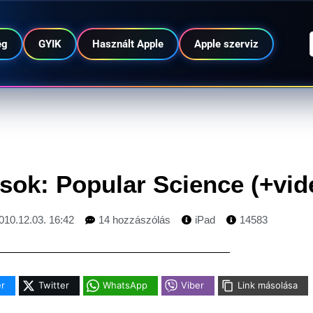
ég
GYIK
Használt Apple
Apple szerviz
sok: Popular Science (+vid
010.12.03. 16:42
14 hozzászólás
iPad
14583
r
Twitter
WhatsApp
Viber
Link másolása