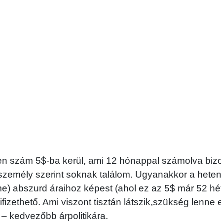
n szám 5$-ba kerül, ami 12 hónappal számolva biz
 személy szerint soknak találom. Ugyanakkor a hete
ime) abszurd áraihoz képest (ahol ez az 5$ már 52 hét
fizethető. Ami viszont tisztán látszik,szükség lenne 
– kedvezőbb árpolitikára.