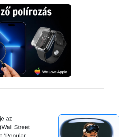
je az
(Wall Street
t (Popular