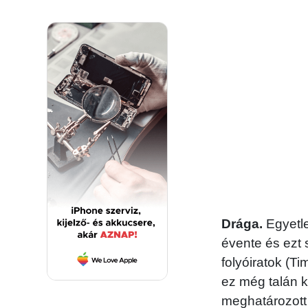
Drága.
Egyetle
évente és ezt
folyóiratok (T
ez még talán ki
meghatározott 