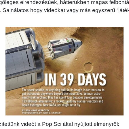
ggőleges elrendezésűek, hátterükben magas felbont
al. Sajnálatos hogy videókat vagy más egyszerű “ját
tettünk videót a Pop Sci által nyújtott élményről: