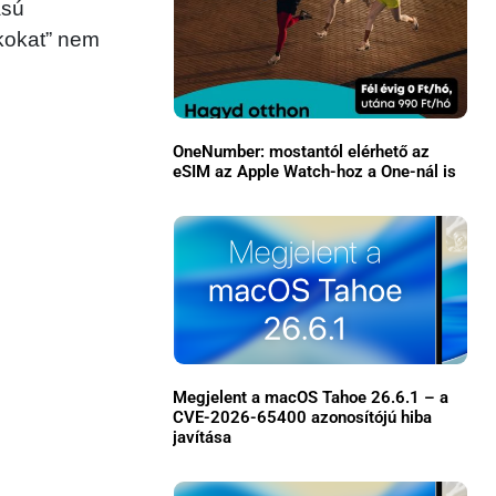
ású
ékokat” nem
OneNumber: mostantól elérhető az
eSIM az Apple Watch-hoz a One-nál is
×
Megjelent a macOS Tahoe 26.6.1 – a
CVE-2026-65400 azonosítójú hiba
javítása
Főoldal