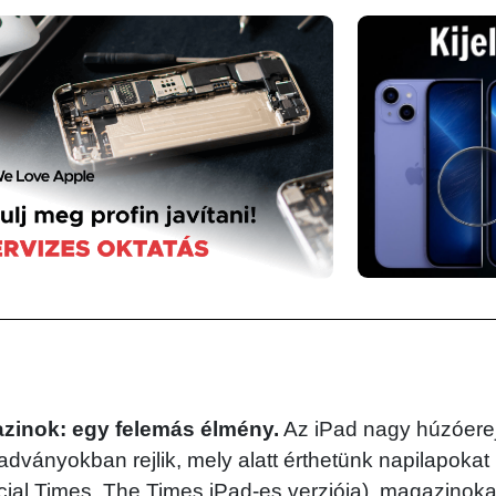
azinok: egy felemás élmény.
Az iPad nagy húzóere
adványokban rejlik, mely alatt érthetünk napilapokat 
cial Times, The Times iPad-es verziója), magazinoka