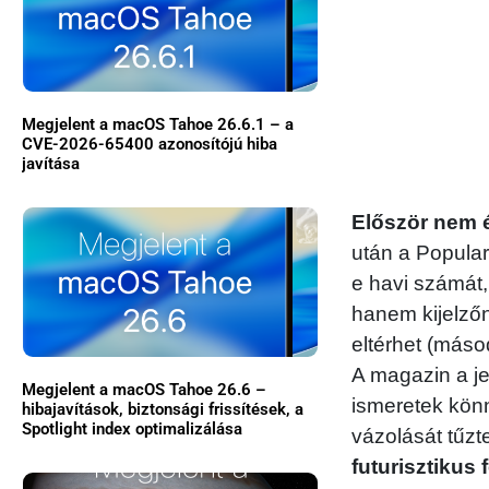
Megjelent a macOS Tahoe 26.6.1 – a
CVE-2026-65400 azonosítójú hiba
javítása
Először nem 
után a Popular
e havi számát,
hanem kijelzőn
eltérhet (máso
A magazin a j
Megjelent a macOS Tahoe 26.6 –
ismeretek könn
hibajavítások, biztonsági frissítések, a
Spotlight index optimalizálása
vázolását tűzt
futurisztikus 