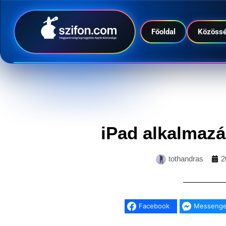
Főoldal
Közöss
iPad alkalmazá
tothandras
2
Facebook
Messenge