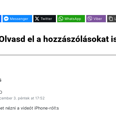
Messenger
Twitter
WhatsApp
Viber
Olvasd el a hozzászólásokat i
s
D
cember 3. péntek at 17:52
t nézni a videót iPhone-ról!:s