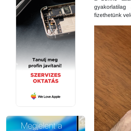
gyakorlatila
fizethetünk vel