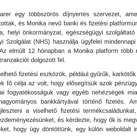
rer egy többszörös díjnyertes szervezet, ame
ítottak, és Monika nevű banki és fizetési platform
da, helyi önkormányzat, egészségügyi szolgáltat
i Szolgálat (NHS) használja ügyfelei mindennap
 Az elmúlt 12 hónapban a Monika platform több mi
ranzakciót dolgozott fel.
selhető fizetési eszközök, például gyűrűk, karkötők
ek fő célja az volt, hogy elősegítsük azok pénzügyi
ikai fogyatékosságuk vagy egyéb nehézségek mia
hagyományos bankkártyával történő fizetés. A
ejleszteni a viselhető fizetési termékcsaládunka
kezdeményezésünket, és kérdezte, hogy ők is meg
ket, hogy úgy döntöttünk, egy külön weboldalt i