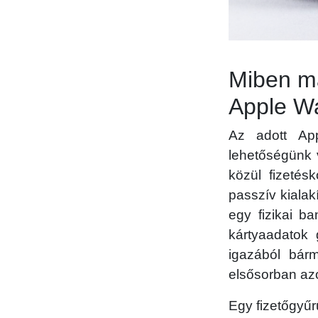
Miben má
Apple Wa
Az adott App
lehetőségünk v
közül fizetés
passzív kiala
egy fizikai ba
kártyaadatok
igazából bárm
elsősorban azo
Egy fizetőgyű