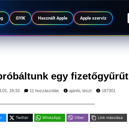
ég
GYIK
Használt Apple
Apple szerviz
próbáltunk egy fizetőgyűrűt
.01. 18:33
11 hozzászólás
ajánló
,
teszt
187301
r
Twitter
WhatsApp
Viber
Link másolása