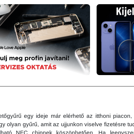
etőgyűrű egy ideje már elérhető az itthoni piacon
 egy olyan gyűrű, amit az ujjunkon viselve fizetésre t
lható NFC chipnek köszönhetően. Ha leegyszerű