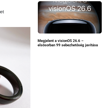
Közösség
et
GYIK
Használt Apple
Apple szerviz
Megjelent a visionOS 26.6 –
elsősorban 99 sebezhetőség javítása