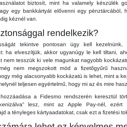
sználatot biztosít, mint ha valamely készülék go
agy egy bankkártyát elővenni egy pénztárcából, 
dig kéznél van.
iztonsággal rendelkezik?
sságát tekintve pontosan úgy kell kezelnünk, m
: ha elveszítjük, akkor ugyanúgy le kell tiltani, ah
hát nem tesszük ki vele magunkat nagyobb kockázat
 még nem megszokott mód a fizetőgyűrű haszná
ogy még alacsonyabb kockázatú is lehet, mint a ke
elynél teljesen egyértelmű, hogy mi az és mire has
hozzáadása a Fidesmo rendszerén keresztül tört
kenizálva” lesz, mint az Apple Pay-nél, ezér
jd a tényleges kártyaadatokat, csak ezt a fizetési to
számára lehet ez kényelmes m