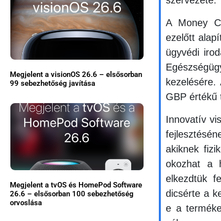
A Money Ca
ezelőtt alap
ügyvédi iro
Egészségügy
Megjelent a visionOS 26.6 – elsősorban
kezelésére.
99 sebezhetőség javítása
GBP értékű t
Innovatív vi
fejlesztésén
akiknek fiz
okozhat a 
elkezdtük f
Megjelent a tvOS és HomePod Software
dicsérte a 
26.6 – elsősorban 100 sebezhetőség
orvoslása
e a terméke