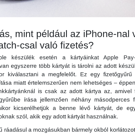
s, mint például az iPhone-nal 
tch-csal való fizetés?
le készülék esetén a kártyáinkat Apple Pay-
an egyszerre több kártyát is tárolni az adott kész
kor kiválasztani a megfelelőt. Ez egy fizetőgyűr
kítása miatt értelemszerűen nem lehetséges – éppe
nkkártyánknál is csak az adott kártya az, amivel 
 gyűrűbe írása jellemzően néhány másodperces fo
ikor kicserélhetjük a benne lévő kártyát, de eg
knak szól, akik egy adott kártyát használnak.
rű ráadásul a mozgásukban bármely okból korlátozot