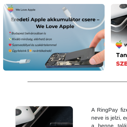
A RingPay fiz
neve is jelzi,
a benne talá