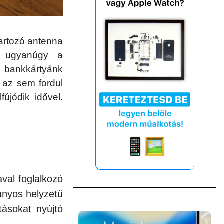
artozó antenna
g ugyanúgy a
 bankkártyánk
s az sem fordul
újódik idővel.
val foglalkozó
ányos helyzetű
ásokat nyújtó