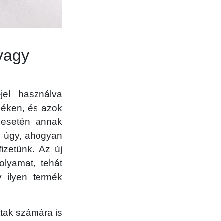
vagy
jel használva
üléken, és azok
ű esetén annak
n úgy, ahogyan
fizetünk. Az új
lyamat, tehát
y ilyen termék
tak számára is