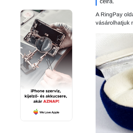
célra.
A RingPay olda
vásárolhatjuk