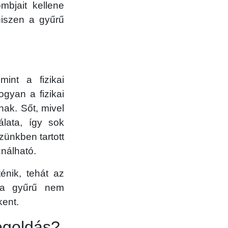
mbjait kellene
hiszen a gyűrű
int a fizikai
ogyan a fizikai
nak. Sőt, mivel
lata, így sok
zünkben tartott
ználható.
énik, tehát az
t a gyűrű nem
kent.
egoldás?