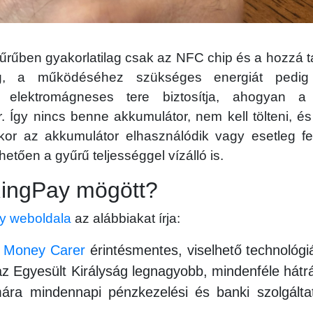
rűben gyakorlatilag csak az NFC chip és a hozzá t
eg, a működéséhez szükséges energiát pedi
ál elektromágneses tere biztosítja, ahogyan a
. Így nincs benne akkumulátor, nem kell tölteni, é
kor az akkumulátor elhasználódik vagy esetleg felf
tően a gyűrű teljességgel vízálló is.
 RingPay mögött?
y weboldala
az alábbiakat írja:
a
Money Carer
érintésmentes, viselhető technológiá
z Egyesült Királyság legnagyobb, mindenféle hátr
ra mindennapi pénzkezelési és banki szolgáltat