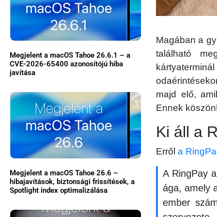
Magában a gyű
található m
Megjelent a macOS Tahoe 26.6.1 – a
CVE-2026-65400 azonosítójú hiba
kártyatermin
javítása
odaérintésekor
majd elő, ami
Ennek köszönhe
Ki áll a
Erről
a RingPa
A RingPay 
Megjelent a macOS Tahoe 26.6 –
hibajavítások, biztonsági frissítések, a
ága, amely a
Spotlight index optimalizálása
ember számá
szervezete.