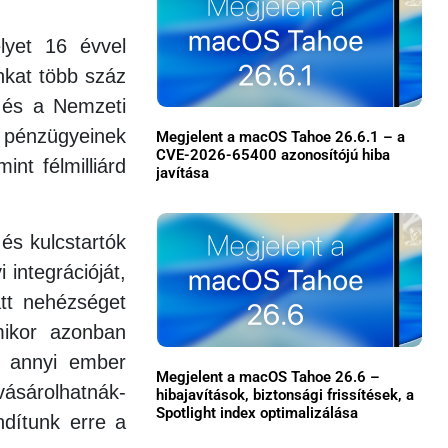
lyet 16 évvel
unkat több száz
ó és a Nemzeti
i pénzügyeinek
Megjelent a macOS Tahoe 26.6.1 – a
CVE-2026-65400 azonosítójú hiba
nt félmilliárd
javítása
 és kulcstartók
×
 integrációját,
tt nehézséget
mikor azonban
t, annyi ember
Megjelent a macOS Tahoe 26.6 –
vásárolhatnák-
hibajavítások, biztonsági frissítések, a
Spotlight index optimalizálása
ndítunk erre a
Főoldal