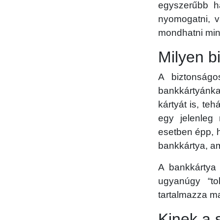
egyszerűbb ha
nyomogatni, v
mondhatni min
Milyen b
A biztonságo
bankkártyánkat
kártyát is, te
egy jelenleg
esetben épp, h
bankkártya, am
A bankkártya 
ugyanúgy “to
tartalmazza ma
Kinek a 