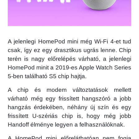
A jelenlegi HomePod mini még Wi-Fi 4-et tud
csak, így ez egy drasztikus ugrás lenne. Chip
terén is nagy előrelépés várható, a jelenlegi
HomePod minit a 2019-es Apple Watch Series
5-ben található S5 chip hajtja.
A chip és modem változtatások mellett
várható még egy frissített hangszóró a jobb
hangzás érdekében, néhány új szín és egy
frissített U-szériás chip is, hogy még jobb
Handoff élménye legyen a felhasználóknak.
A HomePod mini előreláthatóan nem fogja