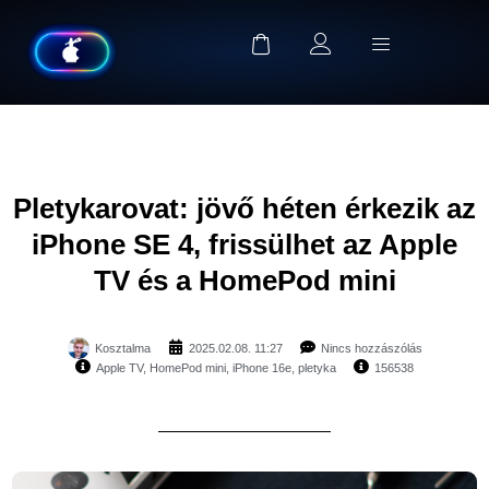
Pletykarovat: jövő héten érkezik az
iPhone SE 4, frissülhet az Apple
TV és a HomePod mini
Kosztalma
2025.02.08. 11:27
Nincs hozzászólás
Apple TV
,
HomePod mini
,
iPhone 16e
,
pletyka
156538