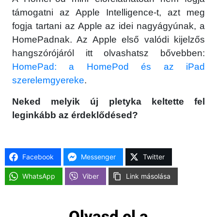
támogatni az Apple Intelligence-t, azt meg
fogja tartani az Apple az idei nagyágyúnak, a
HomePadnak. Az Apple első valódi kijelzős
hangszórójáról itt olvashatsz bővebben:
HomePad: a HomePod és az iPad
szerelemgyereke
.
Neked melyik új pletyka keltette fel
leginkább az érdeklődésed?
Facebook
Messenger
Twitter
WhatsApp
Viber
Link másolása
Olvasd el a