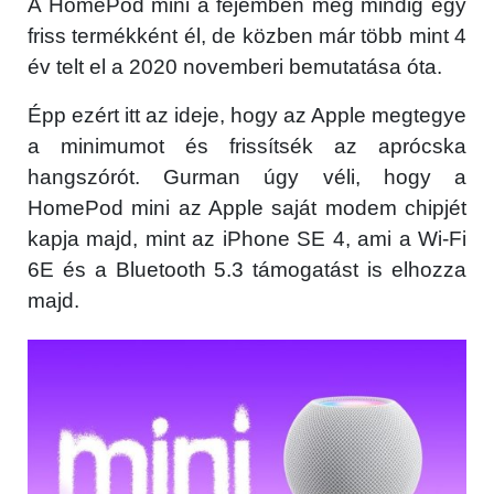
A HomePod mini a fejemben még mindig egy
GYIK
friss termékként él, de közben már több mint 4
év telt el a 2020 novemberi bemutatása óta.
Használt Apple
Épp ezért itt az ideje, hogy az Apple megtegye
Apple szerviz
a minimumot és frissítsék az aprócska
hangszórót. Gurman úgy véli, hogy a
HomePod mini az Apple saját modem chipjét
kapja majd, mint az iPhone SE 4, ami a Wi-Fi
6E és a Bluetooth 5.3 támogatást is elhozza
majd.