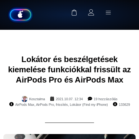
Lokátor és beszélgetések
kiemelése funkciókkal frissült az
AirPods Pro és AirPods Max
Kosztalma
2021.10.07. 12:34
19 hozzászólás
AirPods Max
,
AirPods Pro
,
frissítés
,
Lokátor (Find my iPhone)
133629