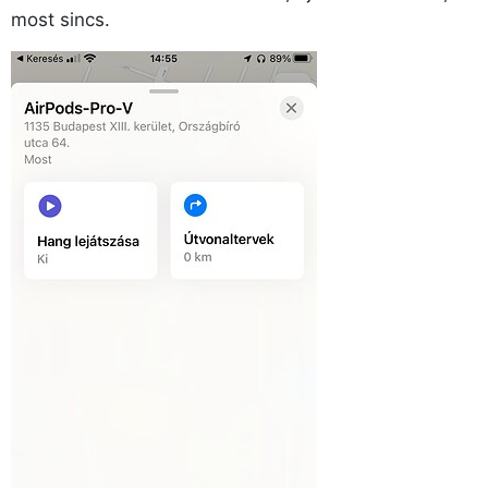
most sincs.
Főoldal
Közösség
GYIK
Használt Apple
Apple szerviz