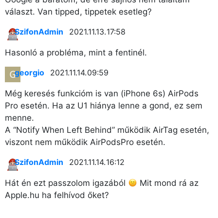
választ. Van tipped, tippetek esetleg?
SzifonAdmin
2021.11.13. 17:58
Hasonló a probléma, mint a fentinél.
georgio
2021.11.14. 09:59
Még keresés funkcióm is van (iPhone 6s) AirPods
Pro esetén. Ha az U1 hiánya lenne a gond, ez sem
menne.
A “Notify When Left Behind” működik AirTag esetén,
viszont nem működik AirPodsPro esetén.
SzifonAdmin
2021.11.14. 16:12
Hát én ezt passzolom igazából
Mit mond rá az
Apple.hu ha felhívod őket?