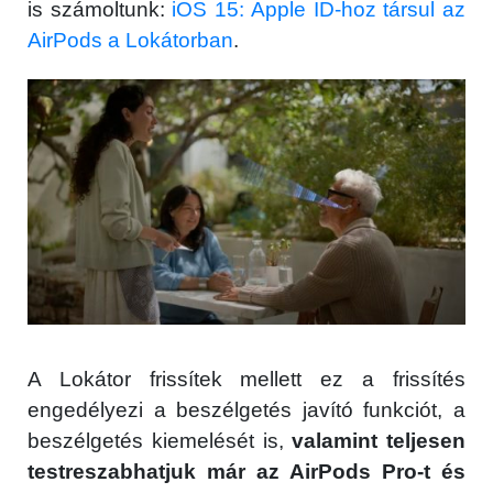
is számoltunk:
iOS 15: Apple ID-hoz társul az
AirPods a Lokátorban
.
A Lokátor frissítek mellett ez a frissítés
engedélyezi a beszélgetés javító funkciót, a
beszélgetés kiemelését is,
valamint teljesen
testreszabhatjuk már az AirPods Pro-t és