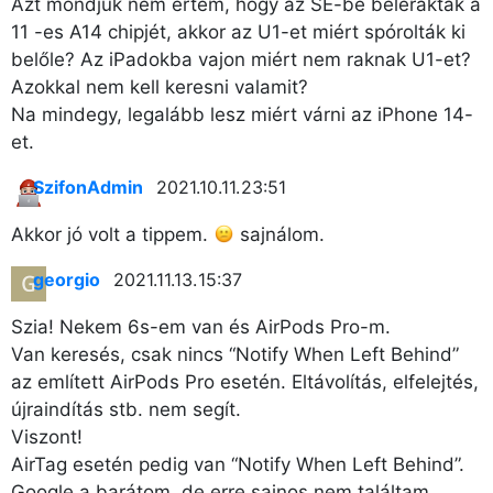
Azt mondjuk nem értem, hogy az SE-be belerakták a
11 -es A14 chipjét, akkor az U1-et miért spórolták ki
belőle? Az iPadokba vajon miért nem raknak U1-et?
Azokkal nem kell keresni valamit?
Na mindegy, legalább lesz miért várni az iPhone 14-
et.
SzifonAdmin
2021.10.11. 23:51
Akkor jó volt a tippem.
sajnálom.
georgio
2021.11.13. 15:37
Szia! Nekem 6s-em van és AirPods Pro-m.
Van keresés, csak nincs “Notify When Left Behind”
az említett AirPods Pro esetén. Eltávolítás, elfelejtés,
újraindítás stb. nem segít.
Viszont!
AirTag esetén pedig van “Notify When Left Behind”.
Google a barátom, de erre sajnos nem találtam