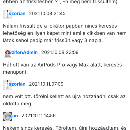
ebben az frissítésben ? ( Én még nem frissültem)
szorian
2021.10.08. 21:45
Nálam frissült de a lokátor papban nincs keresés
lehetőség én ilyen képet mint ami a cikkben van nem
látok sehol pedig már frissült vagy 3 napja.
SzifonAdmin
2021.10.08. 23:09
Hát ott van az AirPods Pro vagy Max alatt, keresés
menüpont.
szorian
2021.10.11. 07:09
nem volt ott. törölni kellett és újra hozzáadni csak az
×
oldotta meg…
vjan
2021.10.11. 14:56
Nekem sincs keresés. Töröltem, újra hozzáadtam, és