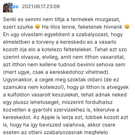
Czo
2021.06.17. 23:09
Senki es semmi nem tiltja a termekek mozgasat,
ezert szurke
Ha tilos lenne, feketenek hivnank
En ugy olvastam egyebkent a szabalyozast, hogy
elmeletben a torveny a kereskedo es a vasarlo
kozott irja elo a kotelezo felteteleket. Tehat ezt szo
szerint olvasva, elvileg, amit nem itthon vasaroltal,
azt itthon nem kellene tudnod bevinni sehova sem
(mert ugye, csak a kereskedohoz vihetned).
Ugyonakkor, a cegek meg szoktak oldani (de ez
szamukra nem kotelezo!), hogy pl itthon is atvegyek
a kulfoldon vasarolt keszuleket, tehat adnak neked
egy plussz lehetoseget, miszerint fordulhatsz
kozvetlen a gyartohi szervizekhez is, kikerulve a
kereskedot. Az Apple is leirja ezt, tobbek kozott azt
is, hogy ha igy beviszed valahova, akkor csere
eseten az ottani szabalyozasnak megfelelo