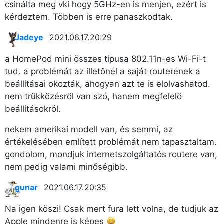
csinálta meg vki hogy 5GHz-en is menjen, ezért is
kérdeztem. Többen is erre panaszkodtak.
Jadeye
2021.06.17. 20:29
a HomePod mini összes típusa 802.11n-es Wi-Fi-t
tud. a problémát az illetőnél a saját routerének a
beállításai okozták, ahogyan azt te is elolvashatod.
nem trükközésről van szó, hanem megfelelő
beállításokról.
nekem amerikai modell van, és semmi, az
értékelésében említett problémát nem tapasztaltam.
gondolom, mondjuk internetszolgáltatós routere van,
nem pedig valami minőségibb.
gunar
2021.06.17. 20:35
Na igen köszi! Csak mert fura lett volna, de tudjuk az
Apple mindenre is képes