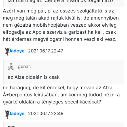
iSTYLE meg az iCentre a hivatalos forgalmazó
Azért van még pár, pl az összes szolgáltató is az
meg még talán akad rajtuk kívül is, de amennyiben
nem gézabá mobilshopjában veszed akkor elvileg
elfogadja az Apple szervíz a garizást ha kell, csak
hát érdemes megválogatni honnan veszi aki vesz.
Jadeye
2021.06.17. 22:47
gunar:
az Alza oldalán is csak
ne haragudj, de kit érdekel, hogy mi van az Alza
Å±berpontos leírásában, amikor meg tudod nézni a
gyártó oldalán a tényleges specifikációkat?
Jadeye
2021.06.17. 22:49