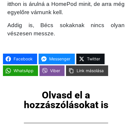
itthon is árulná a HomePod minit, de arra még
egyelőre várnunk kell.
Addig is, Bécs sokaknak nincs olyan
vészesen messze.
Facebook
Messenger
Twitter
WhatsApp
Viber
Link másolása
Olvasd el a
hozzászólásokat is