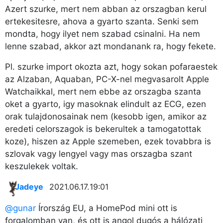
Azert szurke, mert nem abban az orszagban kerul
ertekesitesre, ahova a gyarto szanta. Senki sem
mondta, hogy ilyet nem szabad csinalni. Ha nem
lenne szabad, akkor azt mondanank ra, hogy fekete.
Pl. szurke import okozta azt, hogy sokan pofaraestek
az Alzaban, Aquaban, PC-X-nel megvasarolt Apple
Watchaikkal, mert nem ebbe az orszagba szanta
oket a gyarto, igy masoknak elindult az ECG, ezen
orak tulajdonosainak nem (kesobb igen, amikor az
eredeti celorszagok is bekerultek a tamogatottak
koze), hiszen az Apple szemeben, ezek tovabbra is
szlovak vagy lengyel vagy mas orszagba szant
keszulekek voltak.
Jadeye
2021.06.17. 19:01
@gunar
Írország EU, a HomePod mini ott is
forgalomban van, és ott is angol dugós a hálózati