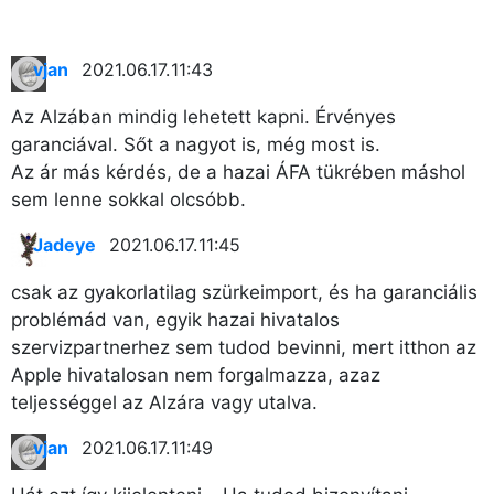
vjan
2021.06.17. 11:43
Az Alzában mindig lehetett kapni. Érvényes
garanciával. Sőt a nagyot is, még most is.
Az ár más kérdés, de a hazai ÁFA tükrében máshol
sem lenne sokkal olcsóbb.
Jadeye
2021.06.17. 11:45
csak az gyakorlatilag szürkeimport, és ha garanciális
problémád van, egyik hazai hivatalos
szervizpartnerhez sem tudod bevinni, mert itthon az
Apple hivatalosan nem forgalmazza, azaz
teljességgel az Alzára vagy utalva.
vjan
2021.06.17. 11:49