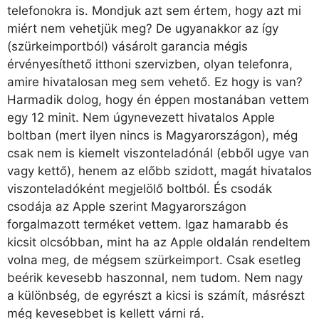
telefonokra is. Mondjuk azt sem értem, hogy azt mi
miért nem vehetjük meg? De ugyanakkor az így
(szürkeimportból) vásárolt garancia mégis
érvényesíthető itthoni szervizben, olyan telefonra,
amire hivatalosan meg sem vehető. Ez hogy is van?
Harmadik dolog, hogy én éppen mostanában vettem
Főoldal
egy 12 minit. Nem úgynevezett hivatalos Apple
boltban (mert ilyen nincs is Magyarországon), még
Közösség
csak nem is kiemelt viszonteladónál (ebből ugye van
vagy kettő), henem az előbb szidott, magát hivatalos
GYIK
viszonteladóként megjelölő boltból. És csodák
csodája az Apple szerint Magyarországon
Használt Apple
forgalmazott terméket vettem. Igaz hamarabb és
kicsit olcsóbban, mint ha az Apple oldalán rendeltem
Apple szerviz
volna meg, de mégsem szürkeimport. Csak esetleg
beérik kevesebb haszonnal, nem tudom. Nem nagy
a különbség, de egyrészt a kicsi is számít, másrészt
még kevesebbet is kellett várni rá.