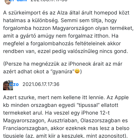
A szürkeimport és az Alza által árult homepod közt
hatalmas a különbség. Semmi sem tiltja, hogy
forgalomba hozzon Magyarországon olyan terméket,
amit a gyártó amúgy nem forgalmaz itthon. Ha
megfelel a forgalombahozás feltételeinek akkor
rendben van, ezzel pedig valószínűleg nincs gond.
(Persze ha megnézzük az iPhoneok árait az már
azért adhat okot a “gyanúra”
)
Czo
2021.06.17. 17:36
Azert szurke, mert nem kellene itt lennie. Az Apple
kb minden orszagban egyedi “tipussal” ellatott
termekeket arul. Ha veszel egy iPhone 12-t
Magyarorszagon, Ausztriaban, Olaszorszagban es
Franciaorszagban, akkor ezeknek mas lesz a belso
tipusjele (az, amit kiir a keszulek, mint azonositot).