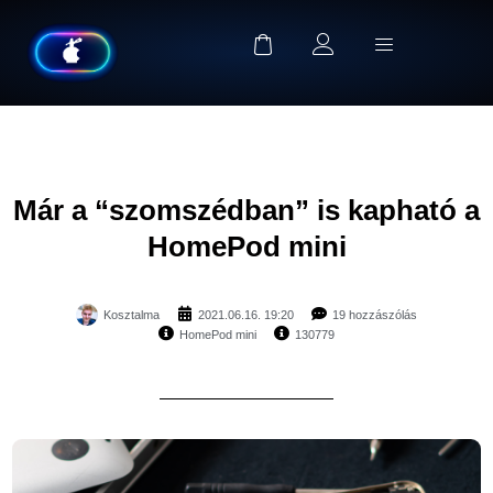
Már a “szomszédban” is kapható a
HomePod mini
Kosztalma
2021.06.16. 19:20
19 hozzászólás
HomePod mini
130779