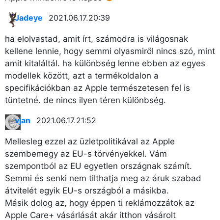
Jadeye
2021.06.17. 20:39
ha elolvastad, amit írt, számodra is világosnak
kellene lennie, hogy semmi olyasmiről nincs szó, mint
amit kitaláltál. ha különbség lenne ebben az egyes
modellek között, azt a termékoldalon a
specifikációkban az Apple természetesen fel is
tüntetné. de nincs ilyen téren különbség.
vjan
2021.06.17. 21:52
Mellesleg ezzel az üzletpolitikával az Apple
szembemegy az EU-s törvényekkel. Vám
szempontból az EU egyetlen országnak számít.
Semmi és senki nem tilthatja meg az áruk szabad
×
átvitelét egyik EU-s országból a másikba.
Másik dolog az, hogy éppen ti reklámozzátok az
Apple Care+ vásárlását akár itthon vásárolt