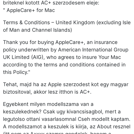
briteknel kotott AC+ szerzodesem eleje:
" AppleCare+ for Mac
Terms & Conditions – United Kingdom (excluding Isle
of Man and Channel Islands)
Thank you for buying AppleCare+, an insurance
policy underwritten by American International Group
UK Limited (AIG), who agrees to insure Your Mac
according to the terms and conditions contained in
this Policy."
Tehat, majd ha az Apple szerzodest kot egy magyar
biztositoval, akkor lesz itthon is AC+.
Egyebkent milyen modellszama van a
keszulekednek? Csak ugy kivancsisagbol, mert a
legutolso ottani vasarlasomnal Cseh modellt kaptam.
A modellszamot a keszulek is kiirja, az About resznel
(itt nem az Axxxx szamra gondolok, hanem a