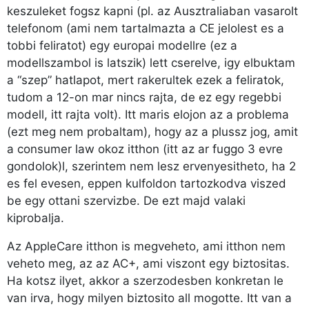
keszuleket fogsz kapni (pl. az Ausztraliaban vasarolt
telefonom (ami nem tartalmazta a CE jelolest es a
tobbi feliratot) egy europai modellre (ez a
modellszambol is latszik) lett cserelve, igy elbuktam
a “szep” hatlapot, mert rakerultek ezek a feliratok,
tudom a 12-on mar nincs rajta, de ez egy regebbi
modell, itt rajta volt). Itt maris elojon az a problema
(ezt meg nem probaltam), hogy az a plussz jog, amit
a consumer law okoz itthon (itt az ar fuggo 3 evre
gondolok)l, szerintem nem lesz ervenyesitheto, ha 2
es fel evesen, eppen kulfoldon tartozkodva viszed
be egy ottani szervizbe. De ezt majd valaki
kiprobalja.
Az AppleCare itthon is megveheto, ami itthon nem
veheto meg, az az AC+, ami viszont egy biztositas.
Ha kotsz ilyet, akkor a szerzodesben konkretan le
van irva, hogy milyen biztosito all mogotte. Itt van a