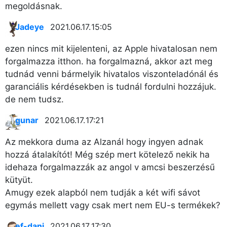
megoldásnak.
Jadeye
2021.06.17. 15:05
ezen nincs mit kijelenteni, az Apple hivatalosan nem
forgalmazza itthon. ha forgalmazná, akkor azt meg
tudnád venni bármelyik hivatalos viszonteladónál és
garanciális kérdésekben is tudnál fordulni hozzájuk.
de nem tudsz.
gunar
2021.06.17. 17:21
Az mekkora duma az Alzanál hogy ingyen adnak
hozzá átalakítót! Még szép mert kötelező nekik ha
idehaza forgalmazzák az angol v amcsi beszerzésű
kütyüt.
Amugy ezek alapból nem tudják a két wifi sávot
egymás mellett vagy csak mert nem EU-s termékek?
ef-dani
2021.06.17. 17:30