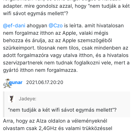
adapter. mire gondolsz azzal, hogy “nem tudják a két
wifi sávot egymás mellett”?
@ef-dani
ahogyan
@Czo
is leírta. amit hivatalosan
nem forgalmaz itthon az Apple, valaki mégis
behozza és árulja, az az Apple szemszögéből
szürkeimport. tilosnak nem tilos, csak mindenben az
adott forgalmazóra vagy utalva itthon, és a hivatalos
szervizpartnerek nem tudnak foglalkozni vele, mert a
gyártó itthon nem forgalmazza.
gunar
2021.06.17. 20:20
Jadeye:
“nem tudják a két wifi sávot egymás mellett”?
Arra, hogy az Alza oldalon a véleményeknél
olvastam csak 2,4GHz és valami trükközéssel