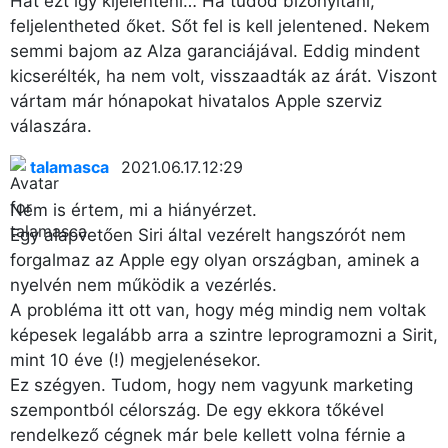
Hát ezt így kijelenteni… Ha tudod bizonyítani,
feljelentheted őket. Sőt fel is kell jelentened. Nekem
semmi bajom az Alza garanciájával. Eddig mindent
kicserélték, ha nem volt, visszaadták az árát. Viszont
vártam már hónapokat hivatalos Apple szerviz
válaszára.
talamasca
2021.06.17. 12:29
Nem is értem, mi a hiányérzet.
Egy alapvetően Siri által vezérelt hangszórót nem
forgalmaz az Apple egy olyan országban, aminek a
nyelvén nem működik a vezérlés.
A probléma itt ott van, hogy még mindig nem voltak
képesek legalább arra a szintre leprogramozni a Sirit,
mint 10 éve (!) megjelenésekor.
Ez szégyen. Tudom, hogy nem vagyunk marketing
szempontból célország. De egy ekkora tőkével
rendelkező cégnek már bele kellett volna férnie a