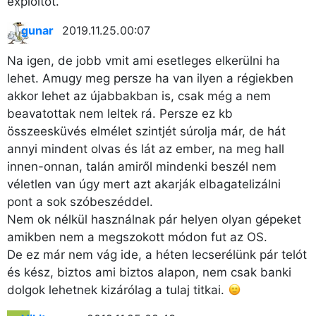
exploitot.
gunar
2019.11.25. 00:07
Na igen, de jobb vmit ami esetleges elkerülni ha
lehet. Amugy meg persze ha van ilyen a régiekben
akkor lehet az újabbakban is, csak még a nem
beavatottak nem leltek rá. Persze ez kb
összeesküvés elmélet szintjét súrolja már, de hát
annyi mindent olvas és lát az ember, na meg hall
innen-onnan, talán amiről mindenki beszél nem
véletlen van úgy mert azt akarják elbagatelizálni
pont a sok szóbeszéddel.
Nem ok nélkül használnak pár helyen olyan gépeket
amikben nem a megszokott módon fut az OS.
De ez már nem vág ide, a héten lecserélünk pár telót
és kész, biztos ami biztos alapon, nem csak banki
dolgok lehetnek kizárólag a tulaj titkai.