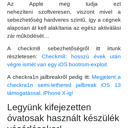
Az Apple meg tudja ezt
nehezíteni szoftveresen, viszont mivel a
sebezhetőség hardveres szintű, így a cégnek
alaposan át kell alakítania az egész aktiválási
zár működését…
A checkm8 sebezhetőségről itt írtunk
részletesen:
Checkm8: hosszú évek után
×
végre ismét van egy iOS bootrom-exploit
A checkra1n jailbreakről pedig itt:
Megjelent a
checkra1n semi-tethered jailbreak iOS 13
támogatással, iPhone X-ig!
Legyünk kifejezetten
óvatosak használt készülék
Főoldal