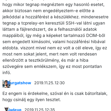
hogy mikor tegnap megnéztem egy hasonló esetet,
akkor biztosan nem engedélyeztem-e előtte a
jelkóddal a hozzáférést a készülékhez. mindenesetre
tegnap a tcprelay-en keresztüli SSH-val látni ugyan
láttam a fájlrendszert, de a felhasználói adatok
mappáiból, így még a képeket tartalmazó DCIM-ből
sem engedett kimásolni, valami hozzáférési hibával
eldobta. viszont mivel nem ez volt a cél eleve, így ez
most nem sokat jelent, mert nem volt rendesen
ellenőrzött a tesztkörülmény, és már a hiba
szövegére sem emlékszem, így ez most pontatlan
infó.
Burgatshow
2019.11.25. 12:30
Ez engem is érdekelne, szóval én is csak bátorítalak,
hogy csinálj egy ilyen tesztet.
Jadeye
2019.11.25. 12:35