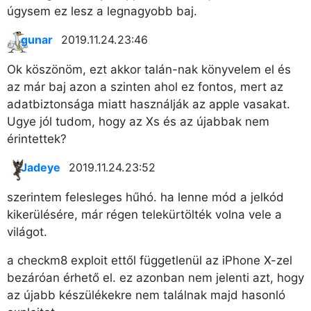
úgysem ez lesz a legnagyobb baj.
gunar
2019.11.24. 23:46
Ok köszönöm, ezt akkor talán-nak könyvelem el és
az már baj azon a szinten ahol ez fontos, mert az
adatbiztonsága miatt használják az apple vasakat.
Ugye jól tudom, hogy az Xs és az újabbak nem
érintettek?
Jadeye
2019.11.24. 23:52
szerintem felesleges hűhó. ha lenne mód a jelkód
kikerülésére, már régen telekürtölték volna vele a
világot.
a checkm8 exploit ettől függetlenül az iPhone X-zel
bezáróan érhető el. ez azonban nem jelenti azt, hogy
az újabb készülékekre nem találnak majd hasonló