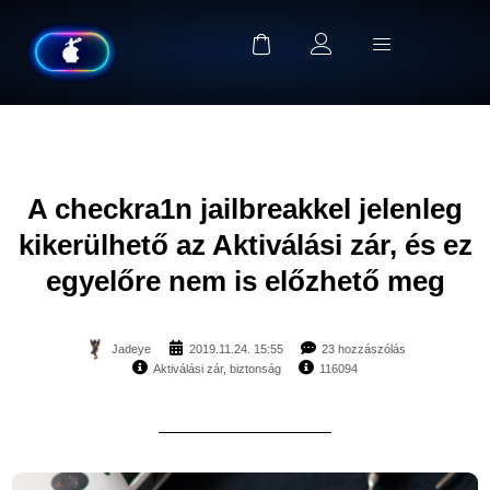
A checkra1n jailbreakkel jelenleg
kikerülhető az Aktiválási zár, és ez
egyelőre nem is előzhető meg
Jadeye
2019.11.24. 15:55
23 hozzászólás
Aktiválási zár
,
biztonság
116094