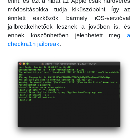
érint, és ezt a hibát az Apple csak hardveres
módosításokkal tudja kiküszöbölni. Így az
érintett eszközök bármely iOS-verzióval
jailbreakelhetőek lesznek a jövőben is, és
ennek köszönhetően jelenhetett meg
a
checkra1n jailbreak
.