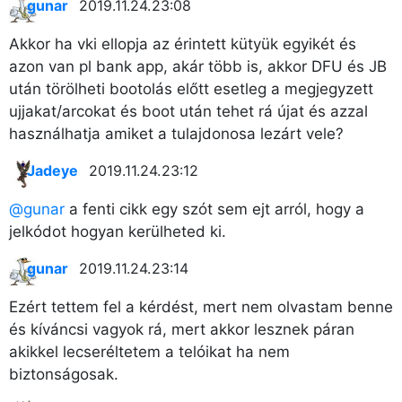
gunar
2019.11.24. 23:08
Akkor ha vki ellopja az érintett kütyük egyikét és
azon van pl bank app, akár több is, akkor DFU és JB
után törölheti bootolás előtt esetleg a megjegyzett
ujjakat/arcokat és boot után tehet rá újat és azzal
használhatja amiket a tulajdonosa lezárt vele?
Jadeye
2019.11.24. 23:12
@gunar
a fenti cikk egy szót sem ejt arról, hogy a
jelkódot hogyan kerülheted ki.
gunar
2019.11.24. 23:14
Ezért tettem fel a kérdést, mert nem olvastam benne
és kíváncsi vagyok rá, mert akkor lesznek páran
akikkel lecseréltetem a telóikat ha nem
biztonságosak.