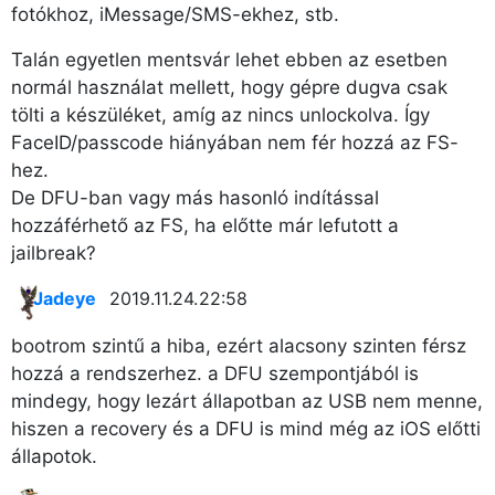
fotókhoz, iMessage/SMS-ekhez, stb.
Talán egyetlen mentsvár lehet ebben az esetben
normál használat mellett, hogy gépre dugva csak
tölti a készüléket, amíg az nincs unlockolva. Így
FaceID/passcode hiányában nem fér hozzá az FS-
hez.
De DFU-ban vagy más hasonló indítással
hozzáférhető az FS, ha előtte már lefutott a
jailbreak?
Jadeye
2019.11.24. 22:58
bootrom szintű a hiba, ezért alacsony szinten férsz
hozzá a rendszerhez. a DFU szempontjából is
mindegy, hogy lezárt állapotban az USB nem menne,
hiszen a recovery és a DFU is mind még az iOS előtti
állapotok.