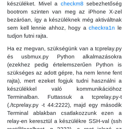
készüléket. Mivel a
checkm8
sebezhetőség
bootrom szinten van meg az iPhone X-zel
bezáróan, így a készüléknek még aktiváltnak
sem kell lennie ahhoz, hogy a
checkra1n
le
tudjon futni rajta.
Ha ez megvan, szükségünk van a tcprelay.py
és usbmux.py Python alkalmazásokra
(ezekhez pedig értelemszerűen Python is
szükséges az adott gépre, ha nem lenne fent
rajta), mert ezeket fogjuk tudni használni a
készülékkel való kommunikációhoz
Terminalban. Futtassuk a tcprelay.py-t
(./tcprelay.py -t 44:2222), majd egy második
Terminal ablakban csatlakozzunk ezen a
relay-en keresztül a készülékre SSH-val (ssh