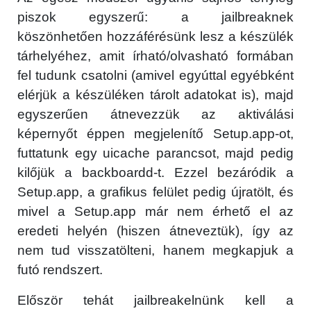
piszok egyszerű: a jailbreaknek
köszönhetően hozzáférésünk lesz a készülék
tárhelyéhez, amit írható/olvasható formában
fel tudunk csatolni (amivel egyúttal egyébként
elérjük a készüléken tárolt adatokat is), majd
egyszerűen átnevezzük az aktiválási
képernyőt éppen megjelenítő Setup.app-ot,
futtatunk egy uicache parancsot, majd pedig
kilőjük a backboardd-t. Ezzel bezáródik a
Setup.app, a grafikus felület pedig újratölt, és
mivel a Setup.app már nem érhető el az
eredeti helyén (hiszen átneveztük), így az
nem tud visszatölteni, hanem megkapjuk a
futó rendszert.
Először tehát jailbreakelnünk kell a