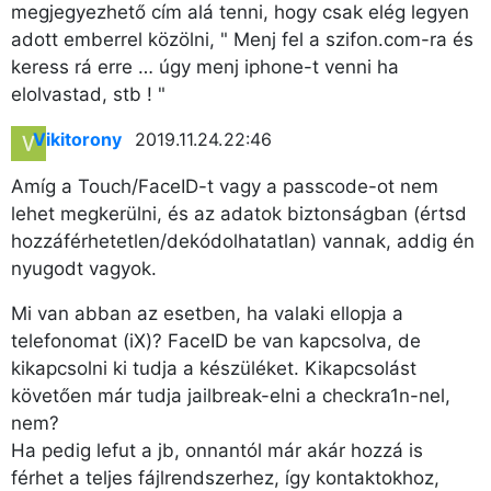
megjegyezhető cím alá tenni, hogy csak elég legyen
adott emberrel közölni, " Menj fel a szifon.com-ra és
keress rá erre … úgy menj iphone-t venni ha
elolvastad, stb ! "
Vikitorony
2019.11.24. 22:46
Amíg a Touch/FaceID-t vagy a passcode-ot nem
lehet megkerülni, és az adatok biztonságban (értsd
hozzáférhetetlen/dekódolhatatlan) vannak, addig én
nyugodt vagyok.
Mi van abban az esetben, ha valaki ellopja a
telefonomat (iX)? FaceID be van kapcsolva, de
kikapcsolni ki tudja a készüléket. Kikapcsolást
követően már tudja jailbreak-elni a checkra1n-nel,
nem?
Ha pedig lefut a jb, onnantól már akár hozzá is
férhet a teljes fájlrendszerhez, így kontaktokhoz,