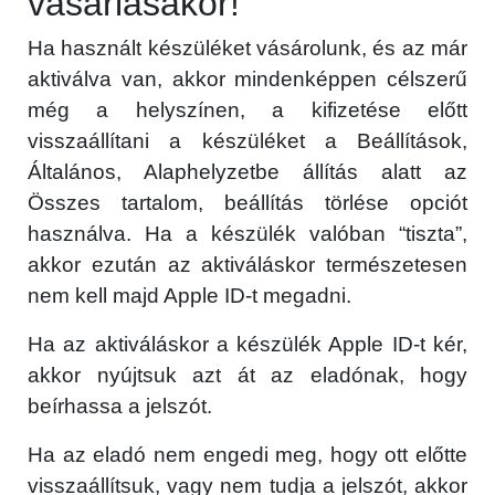
vásárlásakor!
Közösség
Ha használt készüléket vásárolunk, és az már
aktiválva van, akkor mindenképpen célszerű
GYIK
még a helyszínen, a kifizetése előtt
visszaállítani a készüléket a Beállítások,
Használt Apple
Általános, Alaphelyzetbe állítás alatt az
Apple szerviz
Összes tartalom, beállítás törlése opciót
használva. Ha a készülék valóban “tiszta”,
akkor ezután az aktiváláskor természetesen
nem kell majd Apple ID-t megadni.
Ha az aktiváláskor a készülék Apple ID-t kér,
akkor nyújtsuk azt át az eladónak, hogy
beírhassa a jelszót.
Ha az eladó nem engedi meg, hogy ott előtte
visszaállítsuk, vagy nem tudja a jelszót, akkor