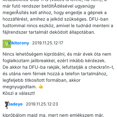
már futó rendszer betöltÅdésével ugyanúgy
megerÅsítés kell ahhoz, hogy engedje a gépnek a
hozzáférést, amihez a jelkód szükséges. DFU-ban
tudtommal nincs eszköz, amivel le tudnád menteni a
fájlrendszer tartalmát dekódolt állapotában.
Vikitorony
2019.11.25. 12:17
Nincs lehetőségem kipróbálni, és már évek óta nem
foglalkoztam jailbreakkel, ezért inkább kérdezek.
De akkor ha DFU-ba rakják, lefuttatják a checkra1n-t,
és utána nem férnek hozzá a telefon tartalmához,
legfeljebb titkosított formában, akkor
megnyugodtam.
Köszi a választ!
Jadeye
2019.11.25. 12:23
kipróbálom majd ma, mert nem emlékszem már,