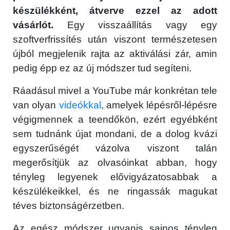
készülékként, átverve ezzel az adott
vásárlót.
Egy visszaállítás vagy egy
szoftverfrissítés után viszont természetesen
újból megjelenik rajta az aktiválási zár, amin
pedig épp ez az új módszer tud segíteni.
Ráadásul mivel a YouTube már konkrétan tele
van olyan
videókkal
, amelyek lépésről-lépésre
végigmennek a teendőkön, ezért egyébként
sem tudnánk újat mondani, de a dolog kvázi
egyszerűségét vázolva viszont talán
megerősítjük az olvasóinkat abban, hogy
tényleg legyenek elővigyázatosabbak a
készülékeikkel, és ne ringassák magukat
téves biztonságérzetben.
Az egész módszer ugyanis sajnos tényleg