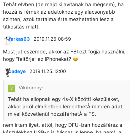
Tehát elvben (de majd kijavítanak ha mégsem), ha
hozzá is férnek az adatokhoz egy alacsonyabb
szinten, azok tartalma értelmezhetetlen lesz a
titkosítás miatt.
farkas63
2019.11.25. 08:59
Most jut eszembe, akkor az FBI ezt fogja használni,
hogy “feltörje” az iPhonekat?
Jadeye
2019.11.25. 12:00
Vikitorony:
Tehát ha ellopnak egy 4s-X közötti készüléket,
akkor arról elméletben lementhetÅ minden adat,
mivel közvetlenül hozzáférhetÅ a FS.
nem írtam ilyet. attól, hogy DFU-ban hozzáférsz a
készülékhez USB-n is (vicces is lenne, ha nem), a