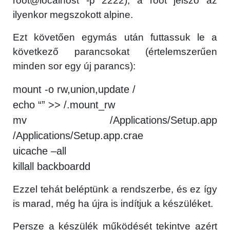
root@localhost -p 2222), a root jelszó az
ilyenkor megszokott alpine.
Ezt követően egymás után futtassuk le a
következő parancsokat (értelemszerűen
minden sor egy új parancs):
mount -o rw,union,update /
echo “” >> /.mount_rw
mv /Applications/Setup.app
/Applications/Setup.app.crae
uicache –all
killall backboardd
Ezzel tehát beléptünk a rendszerbe, és ez így
is marad, még ha újra is indítjuk a készüléket.
Persze a készülék működését tekintve azért