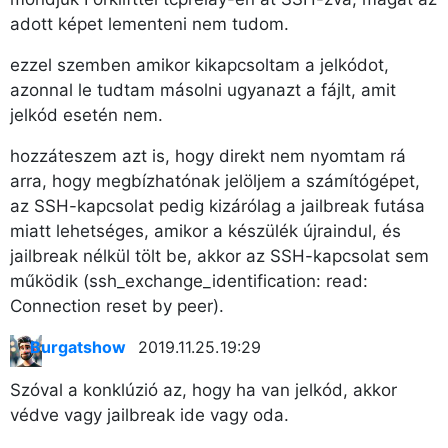
adott képet lementeni nem tudom.
ezzel szemben amikor kikapcsoltam a jelkódot,
azonnal le tudtam másolni ugyanazt a fájlt, amit
jelkód esetén nem.
hozzáteszem azt is, hogy direkt nem nyomtam rá
arra, hogy megbízhatónak jelöljem a számítógépet,
az SSH-kapcsolat pedig kizárólag a jailbreak futása
miatt lehetséges, amikor a készülék újraindul, és
jailbreak nélkül tölt be, akkor az SSH-kapcsolat sem
működik (ssh_exchange_identification: read:
Connection reset by peer).
Burgatshow
2019.11.25. 19:29
Szóval a konklúzió az, hogy ha van jelkód, akkor
védve vagy jailbreak ide vagy oda.