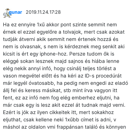
gunar
2019.11.24. 17:28
Ha ez ennyire 1xű akkor pont szinte semmit nem
érnek el ezzel egyelőre a tolvajok, mert csak azokat
tudják átverni akik semmit nem értenek hozzá és
nem is olvasnak, s nem is kérdeznek meg senkit aki
kicsit is ért egy iphone-hoz. Persze tudom ők is
eléggé sokan lesznek majd sajnos és hiába lenne
elég nekik annyi infó, hogy csinálj teljes törlést a
vason megvétel előtt és ha kéri az ID-s procedúrát
már legyél óvatosabb, ha pedig nem engedi az eladó
állj fel és keress másikat, stb mint írva vagyon itt
fent, ez az infó nem fog elég emberhez eljutni, ha
már csak egy is lesz akit ezzel át tudnak majd verni.
Ezért is jók az ilyen cikkeitek itt, mert sokakhoz
eljuthat, csak kellene neki 1xűbb címet is adni, v
máshol az oldalon vmi frappánsan találó és könnyen