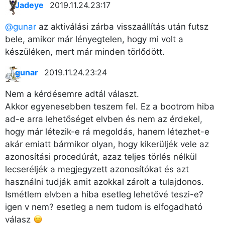
Jadeye
2019.11.24. 23:17
@gunar
az aktiválási zárba visszaállítás után futsz
bele, amikor már lényegtelen, hogy mi volt a
készüléken, mert már minden törlődött.
gunar
2019.11.24. 23:24
Nem a kérdésemre adtál választ.
Akkor egyenesebben teszem fel. Ez a bootrom hiba
ad-e arra lehetőséget elvben és nem az érdekel,
hogy már létezik-e rá megoldás, hanem létezhet-e
akár emiatt bármikor olyan, hogy kikerüljék vele az
azonosítási procedúrát, azaz teljes törlés nélkül
lecseréljék a megjegyzett azonosítókat és azt
használni tudják amit azokkal zárolt a tulajdonos.
Ismétlem elvben a hiba esetleg lehetővé teszi-e?
igen v nem? esetleg a nem tudom is elfogadható
válasz