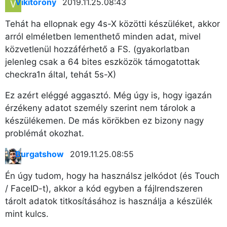
Vikitorony
2019.11.25. 08:43
Tehát ha ellopnak egy 4s-X közötti készüléket, akkor
arról elméletben lementhető minden adat, mivel
közvetlenül hozzáférhető a FS. (gyakorlatban
jelenleg csak a 64 bites eszközök támogatottak
checkra1n által, tehát 5s-X)
Ez azért eléggé aggasztó. Még úgy is, hogy igazán
érzékeny adatot személy szerint nem tárolok a
készülékemen. De más körökben ez bizony nagy
problémát okozhat.
Burgatshow
2019.11.25. 08:55
Én úgy tudom, hogy ha használsz jelkódot (és Touch
/ FaceID-t), akkor a kód egyben a fájlrendszeren
tárolt adatok titkosításához is használja a készülék
mint kulcs.