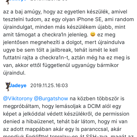
az a baj amúgy, hogy az egyetlen készülék, amivel
tesztelni tudom, az egy olyan iPhone SE, ami random
újraindulgat, minden más készülékem újabb, mint
amit támogat a checkra1n jelenleg.
ez meg
jelentősen megnehezíti a dolgot, mert újraindulva
ugye be sem tölt a jailbreak, tehát ismét le kell
futtatni rajta a checkra1n-t, aztán még ha ez meg is
van, akkor ettől függetlenül ugyanúgy bármikor
újraindul.
Jadeye
2019.11.25. 16:03
@Vikitorony
@Burgatshow
na közben többször is
megpróbáltam, hogy lemásoljak a DCIM alól egy
képet a jelkóddal védett készülékről, de permission
denied a hibaüzenet, tehát bár látom, hogy mi van
az adott mappában akár egy ls paranccsal, akár
mondjuk Forklifttel tcprelay-en át SSH-zva, magát az