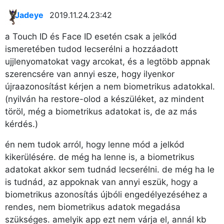
Jadeye
2019.11.24. 23:42
a Touch ID és Face ID esetén csak a jelkód
ismeretében tudod lecserélni a hozzáadott
ujjlenyomatokat vagy arcokat, és a legtöbb appnak
szerencsére van annyi esze, hogy ilyenkor
újraazonosítást kérjen a nem biometrikus adatokkal.
(nyilván ha restore-olod a készüléket, az mindent
töröl, még a biometrikus adatokat is, de az más
kérdés.)
én nem tudok arról, hogy lenne mód a jelkód
kikerülésére. de még ha lenne is, a biometrikus
adatokat akkor sem tudnád lecserélni. de még ha le
is tudnád, az appoknak van annyi eszük, hogy a
biometrikus azonosítás újbóli engedélyezéséhez a
rendes, nem biometrikus adatok megadása
szükséges. amelyik app ezt nem várja el, annál kb