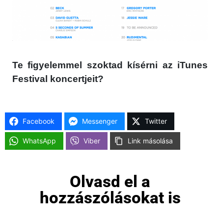
Te figyelemmel szoktad kísérni az iTunes
Festival koncertjeit?
Facebook
Messenger
Twitter
WhatsApp
Viber
Link másolása
Olvasd el a
hozzászólásokat is
×