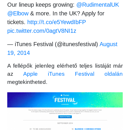
Our lineup keeps growing:
@RudimentalUK
@Elbow
& more. In the UK? Apply for
tickets.
http://t.co/e5YewdIbFP
pic.twitter.com/0agtV8NI1z
— iTunes Festival (@itunesfestival)
August
19, 2014
A fellépők jelenleg elérhető teljes listáját már
az
Apple iTunes Festival oldalán
megtekintheted.