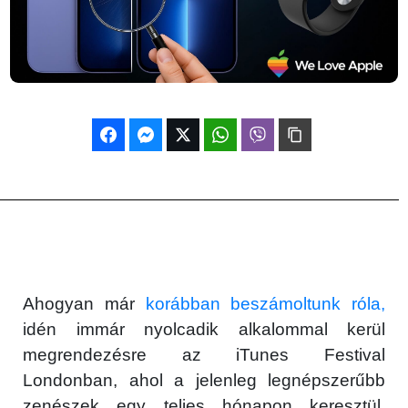
Ahogyan már
korábban beszámoltunk róla,
idén immár nyolcadik alkalommal kerül
megrendezésre az iTunes Festival
Londonban, ahol a jelenleg legnépszerűbb
zenészek egy teljes hónapon keresztül,