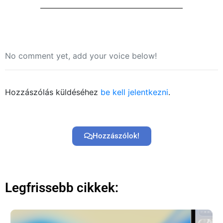
No comment yet, add your voice below!
Főoldal
Hozzászólás küldéséhez
be kell jelentkezni
.
Közösség
Hozzászólok!
GYIK
Használt Apple
Apple szerviz
Legfrissebb cikkek: