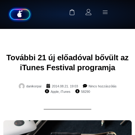
További 21 új előadóval bővült az
iTunes Festival programja
danikorpai
2014.08.21. 19:03
Nincs hozzászólás
Apple
,
iTunes
58290