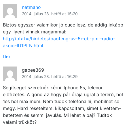
netmano
2014. július 28. hétfő at 15:20
Biztos egyszer valamikor jó cucc lesz, de addig inkább
egy ilyent vinnék magammal:
http://olx.hu/hirdetes/baofeng-uv-5r-cb-pmr-radio-
akcio-ID1PlrN.html
Link
gabee369
2014. július 28. hétfő at 16:29
Segítseget szeretnék kérni. Iphone 5s, telenor
előfizetés. A gond az hogy pár órája ugrál a térerő, hol
1es hol maximum. Nem tudok telefonalni, mobilnet se
megy. Hard reseteltem, kikapcsoltam, simet kivettem-
betettem és semmi javulás. Mi lehet a baj? Tudtok
valami trükköt?