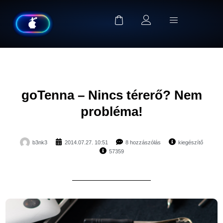
goTenna – Nincs térerő? Nem
probléma!
b3nk3
2014.07.27. 10:51
8 hozzászólás
kiegészítő
57359