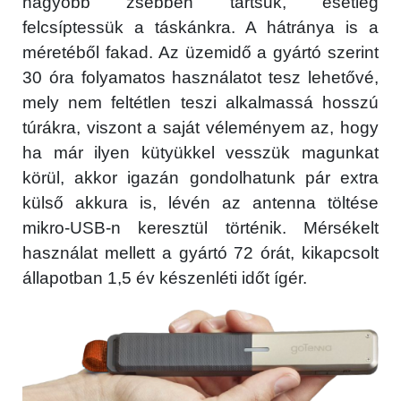
nagyobb zsebben tartsuk, esetleg
felcsíptessük a táskánkra. A hátránya is a
méretéből fakad. Az üzemidő a gyártó szerint
30 óra folyamatos használatot tesz lehetővé,
mely nem feltétlen teszi alkalmassá hosszú
túrákra, viszont a saját véleményem az, hogy
ha már ilyen kütyükkel vesszük magunkat
körül, akkor igazán gondolhatunk pár extra
külső akkura is, lévén az antenna töltése
mikro-USB-n keresztül történik. Mérsékelt
használat mellett a gyártó 72 órát, kikapcsolt
állapotban 1,5 év készenléti időt ígér.