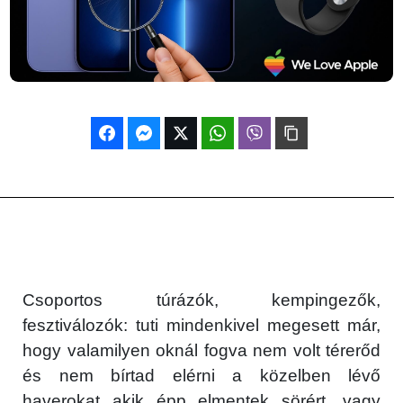
Csoportos túrázók, kempingezők,
fesztiválozók: tuti mindenkivel megesett már,
hogy valamilyen oknál fogva nem volt térerőd
és nem bírtad elérni a közelben lévő
haverokat akik épp elmentek sörért, vagy