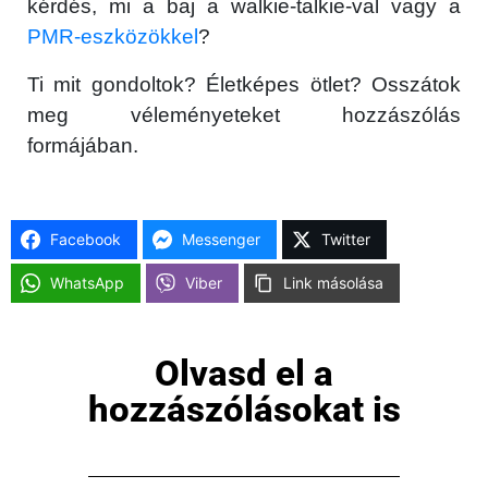
kérdés, mi a baj a walkie-talkie-val vagy a
Közösség
PMR-eszközökkel
?
GYIK
Ti mit gondoltok? Életképes ötlet? Osszátok
meg véleményeteket hozzászólás
Használt Apple
formájában.
Apple szerviz
Facebook
Messenger
Twitter
WhatsApp
Viber
Link másolása
Olvasd el a
hozzászólásokat is