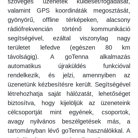
szöveges üzenetek küldését/fogadását,
valamint GPS koordináták megosztását,
gyönyörű, offline térképeken, alacsony
rádiófrekvencián történő kommunikáció
segítségével, ezáltal viszonylag nagy
területet lefedve (egészen 80 km
távolságig). A goTenna alkalmazás
automatikus újraküldés funkcióval
rendelkezik, és jelzi, amennyiben az
üzenetünk kézbesítésre került. Segítségével
létrehozhatja saját hálózatát, lehetőséget
biztosítva, hogy kijelöljük az üzeneteink
célcsoportját mint egyének, csoportok,
avagy nyilvános beszélgetések más, a
tartományban lévő goTenna használókkal. A