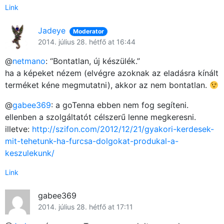
Link
Jadeye
Moderator
2014. július 28. hétfő at 16:44
@
netmano
: “Bontatlan, új készülék.”
ha a képeket nézem (elvégre azoknak az eladásra kínált
terméket kéne megmutatni), akkor az nem bontatlan.
@
gabee369
: a goTenna ebben nem fog segíteni.
ellenben a szolgáltatót célszerű lenne megkeresni.
illetve:
http://szifon.com/2012/12/21/gyakori-kerdesek-
mit-tehetunk-ha-furcsa-dolgokat-produkal-a-
keszulekunk/
Link
gabee369
2014. július 28. hétfő at 17:11