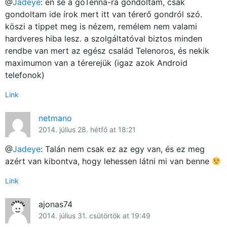
@
Jadeye
: én se a goTenna-ra gondoltam, csak
gondoltam ide írok mert itt van térerő gondról szó.
köszi a tippet meg is nézem, remélem nem valami
hardveres hiba lesz. a szolgáltatóval biztos minden
rendbe van mert az egész család Telenoros, és nekik
maximumon van a térerejük (igaz azok Android
telefonok)
Link
netmano
2014. július 28. hétfő at 18:21
@
Jadeye
: Talán nem csak ez az egy van, és ez meg
azért van kibontva, hogy lehessen látni mi van benne
Link
ajonas74
2014. július 31. csütörtök at 19:49