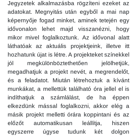
Jegyzetek alkalmazásba rögzíteni ezeket az
adatokat. Megnyitás után egyből a mai nap
képernyője fogad minket, aminek tetején egy
idővonalon lehet majd visszanézni, hogy
mikor mivel foglalkoztunk. Az idővonal alatt
láthatóak az aktuális projektjeink, illetve itt
hozhatunk újat is létre. A projekteket színekkel
jól megkülönböztethetően jelölhetjük,
megadhatjuk a projekt nevét, a megrendelőt,
és a feladatot. Miután létrehoztuk a kívánt
munkákat, a mellettük található óra jellel el is
indíthatjuk a számlálást, de ha éppen
elkezdünk mással foglalkozni, akkor elég a
másik projekt melletti órára koppintani és az
előzőt automatikusan leállítja, hiszen
egyszerre úgyse tudunk két dolgon