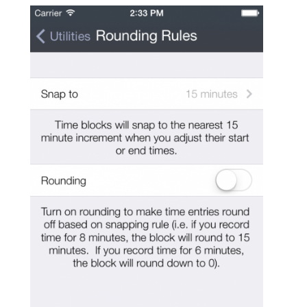
Közösség
GYIK
Használt Apple
Apple szerviz