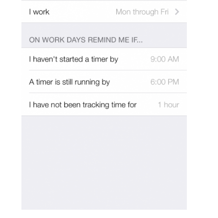
×
Főoldal