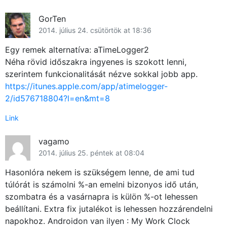
GorTen
2014. július 24. csütörtök at 18:36
Egy remek alternatíva: aTimeLogger2
Néha rövid időszakra ingyenes is szokott lenni,
szerintem funkcionalitását nézve sokkal jobb app.
https://itunes.apple.com/app/atimelogger-
2/id576718804?l=en&mt=8
Link
vagamo
2014. július 25. péntek at 08:04
Hasonlóra nekem is szükségem lenne, de ami tud
túlórát is számolni %-an emelni bizonyos idő után,
szombatra és a vasárnapra is külön %-ot lehessen
beállítani. Extra fix jutalékot is lehessen hozzárendelni
napokhoz. Androidon van ilyen : My Work Clock