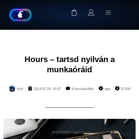
Hours – tartsd nyilván a
munkaóráid
Hori
2014.07.24. 15:07
4 hozzászólás
app
57159