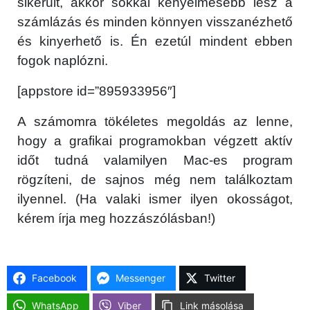
sikerült, akkor sokkal kényelmesebb lesz a
számlázás és minden könnyen visszanézhető
és kinyerhető is. Én ezetúl mindent ebben
fogok naplózni.
[appstore id=”895933956″]
A számomra tökéletes megoldás az lenne,
hogy a grafikai programokban végzett aktív
időt tudná valamilyen Mac-es program
rögzíteni, de sajnos még nem találkoztam
ilyennel. (Ha valaki ismer ilyen okosságot,
kérem írja meg hozzászólásban!)
Facebook
Messenger
Twitter
WhatsApp
Viber
Link másolása