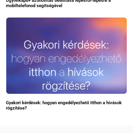
Ügyfélkapu+ azonosítás beállítása lépésről-lépésre a
mobiltelefonod segítségével
Gyakori kérdések: hogyan engedélyezhető itthon a hívások
rögzítése?