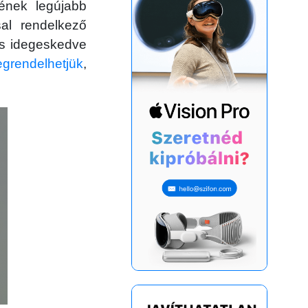
ének legújabb
sal rendelkező
és idegeskedve
grendelhetjük
,