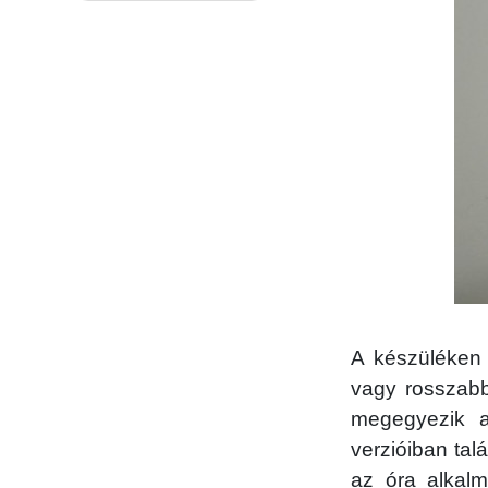
A készüléken 
vagy rosszabb
megegyezik a
verzióiban tal
az óra alkalm