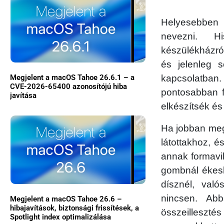
Helyesebben 
nevezni. 
készülékházró
és jelenleg 
kapcsolatban.
Megjelent a macOS Tahoe 26.6.1 – a
CVE-2026-65400 azonosítójú hiba
pontosabban f
javítása
elkészítsék és
Ha jobban meg
látottakhoz, é
annak formavil
gombnál ékesk
dísznél, való
nincsen. Ab
Megjelent a macOS Tahoe 26.6 –
hibajavítások, biztonsági frissítések, a
összeilleszté
Spotlight index optimalizálása