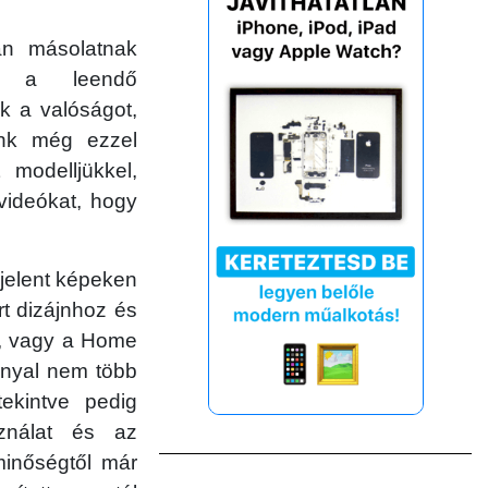
án másolatnak
y a leendő
k a valóságot,
ünk még ezzel
 modelljükkel,
videókat, hogy
jelent képeken
rt dizájnhoz és
ok, vagy a Home
nnyal nem több
tekintve pedig
ználat és az
minőségtől már