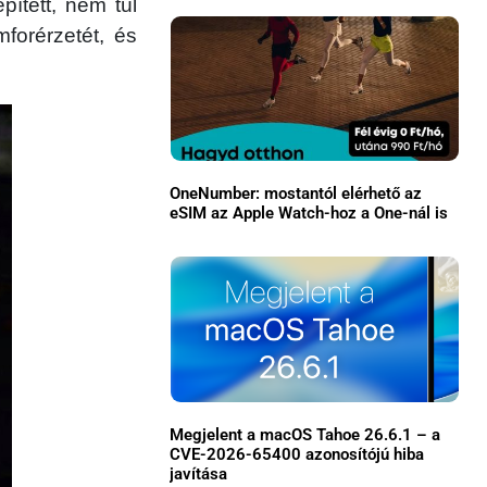
pített, nem túl
forérzetét, és
OneNumber: mostantól elérhető az
eSIM az Apple Watch-hoz a One-nál is
×
Megjelent a macOS Tahoe 26.6.1 – a
CVE-2026-65400 azonosítójú hiba
Főoldal
javítása