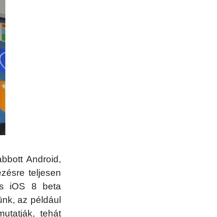
bbott Android,
zésre teljesen
is iOS 8 beta
ünk, az például
utatják, tehát