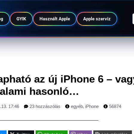
ég
GYIK
Használt Apple
Apple szerviz
pható az új iPhone 6 – vag
alami hasonló…
.13. 17:46
23 hozzászólás
egyéb
,
iPhone
56874