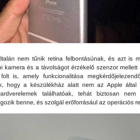
ltalán nem tűnik retina felbontásúnak, és azt is m
pi kamera és a távolságot érzékelő szenzor mellett
 folt is, amely funkcionalitása megkérdőjelezen
k, hogy a készülékház alatt nem az Apple által 
hardverelemek találhatóak, tehát biztosan nem
gozik benne, és szolgál erőforrásául az operációs 