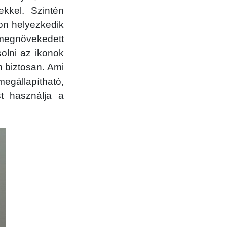
ekkel. Szintén
on helyezkedik
a megnövekedett
olni az ikonok
 biztosan. Ami
megállapítható,
t használja a