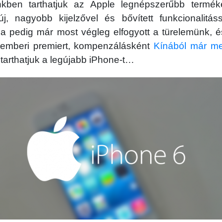
nkben tarthatjuk az Apple legnépszerűbb termék
új, nagyobb kijelzővel és bővített funkcionalitás
Ha pedig már most végleg elfogyott a türelemünk, 
temberi premiert, kompenzálásként
Kínából már me
tarthatjuk a legújabb iPhone-t…