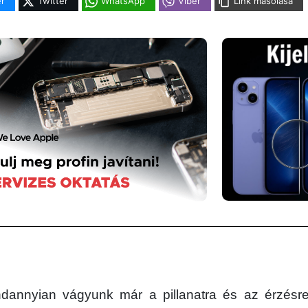
r
Twitter
WhatsApp
Viber
Link másolása
dannyian vágyunk már a pillanatra és az érzésr