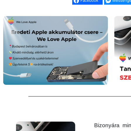
Facebook
Messenge
Bizonyára min