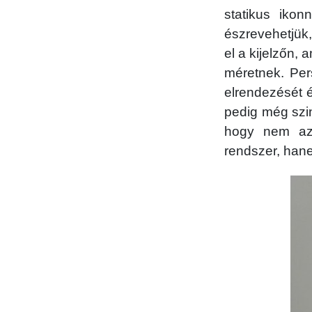
statikus ikon
észrevehetjük
el a kijelzőn,
méretnek. Per
elrendezését 
pedig még szin
hogy nem az 
rendszer, han