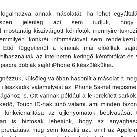
fogalmazva annak másolatát, ha lehet egyáltal
Hiszen jelenleg azt sem tudjuk, hog
l mostanáig kiszivárgott kémfotók mennyire tükrözi
semmilyen konkrét információval sem rendelkez
 Ettől függetlenül a kínaiak már előálltak saját
elhasználták az interneten keringő kémfotókat és 
 piacra dobják saját iPhone 6 készüléküket.
nézzük, külsőleg valóban hasonlít a másolat a meg
s illeszkedik valamelyest az iPhone 5s-nél megisme
ágához is. Ott vannak például a lekerekített sark
edő, Touch ID-nak tűnő valami, ami minden bizo
s funkcionalitása az ujjlenyomatok beolvasását 
ban is biztosak lehetünk, hogy az anyaghas
s precizitása meg sem közelíti azt, amit az Apple-