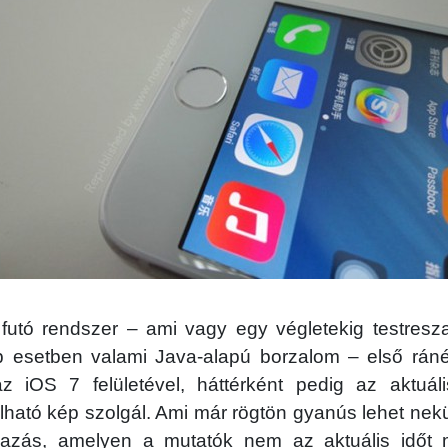
futó rendszer – ami vagy egy végletekig testresza
 esetben valami Java-alapú borzalom – első ráné
z iOS 7 felületével, háttérként pedig az aktuál
álható kép szolgál. Ami már rögtön gyanús lehet nek
azás, amelyen a mutatók nem az aktuális időt m