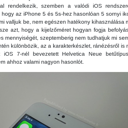
nal rendelkezik, szemben a valódi iOS rendszer
, hogy az iPhone 5 és 5s-hez hasonlóan 5 sornyi ik
 ami valljuk be, nem egészen hatékony kihasználás
sze azt, hogy a kijelzőméret hogyan fogja befolyás
és mennyiségét, szeptemberig nem tudhatjuk mi sem
tén különbözik, az a karakterkészlet, ránézésről is 
iOS 7-nél bevezetett Helvetica Neue betűtípus
em ahhoz valami nagyon hasonlót.