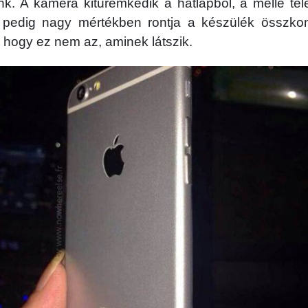
. A kamera kitüremkedik a hátlapból, a mellé tele
pedig nagy mértékben rontja a készülék összkom
l, hogy ez nem az, aminek látszik.