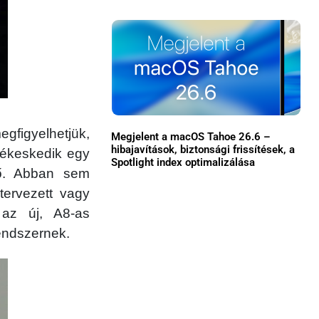
Közösség
GYIK
Használt Apple
Apple szerviz
egfigyelhetjük,
Megjelent a macOS Tahoe 26.6 –
hibajavítások, biztonsági frissítések, a
 ékeskedik egy
Spotlight index optimalizálása
dő. Abban sem
tervezett vagy
 az új, A8-as
rendszernek.