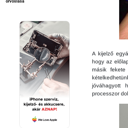
orvoslása
A kijelző egyá
hogy az előla
másik fekete
kételkedhetün
jóváhagyott 
processzor dol