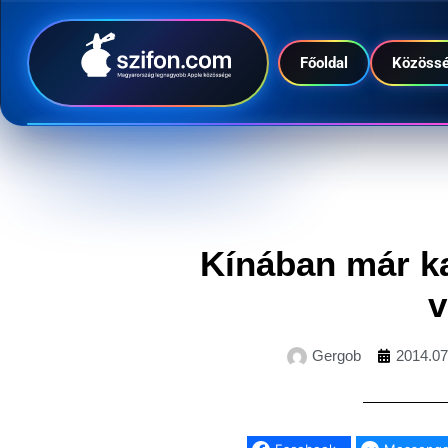
Főoldal
Közöss
Kínában már ka
v
Gergob
2014.07