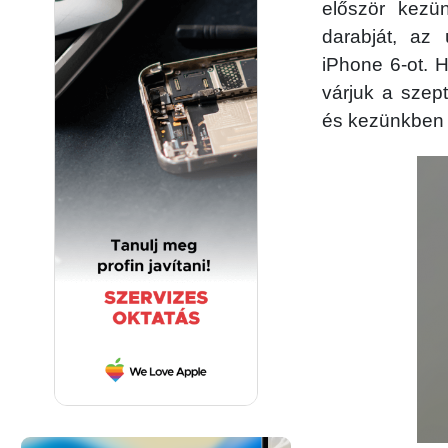
először kezü
darabját, az 
iPhone 6-ot. 
várjuk a szep
és kezünkben 