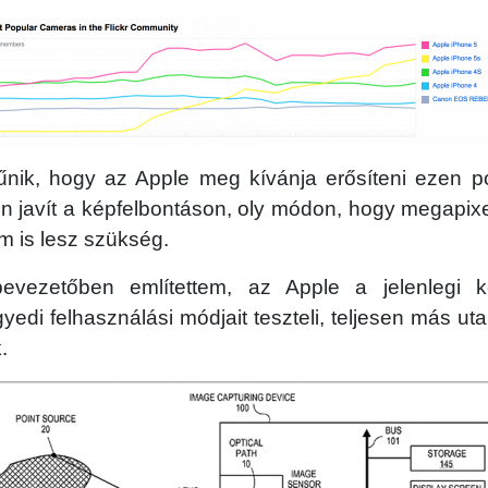
nik, hogy az Apple meg kívánja erősíteni ezen poz
en javít a képfelbontáson, oly módon, hogy megapi
m is lesz szükség.
vezetőben említettem, az Apple a jelenlegi kép
gyedi felhasználási módjait teszteli, teljesen más uta
.