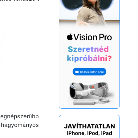
a legnépszerűbb
 hagyományos