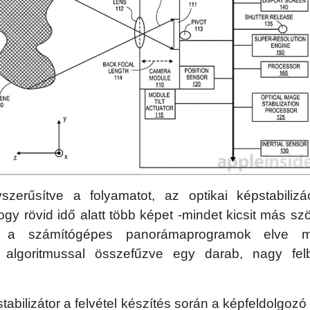
zerűsítve a folyamatot, az optikai képstabilizá
gy rövid idő alatt több képet -mindet kicsit más szö
 a számítógépes panorámaprogramok elve 
ó algoritmussal összefűzve egy darab, nagy fel
stabilizátor a felvétel készítés során a képfeldolgozó