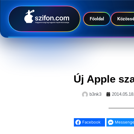
Főoldal
Közöss
Új Apple sz
b3nk3
2014.05.18
Facebook
Messenge