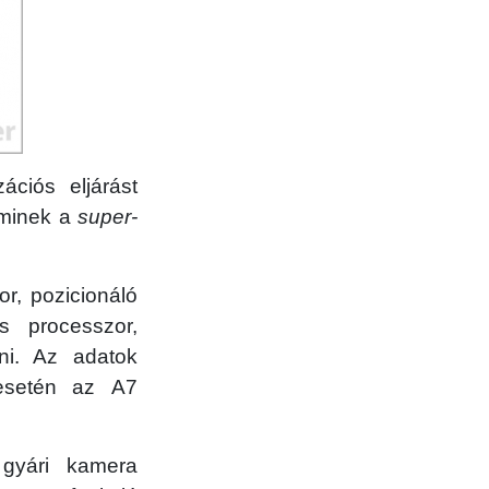
ációs eljárást
 aminek a
super-
r, pozicionáló
ős processzor,
ni. Az adatok
 esetén az A7
 gyári kamera