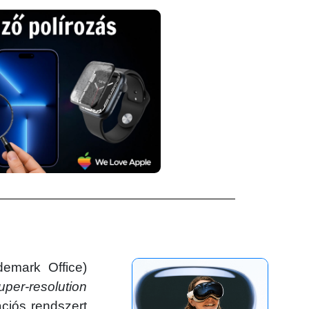
emark Office)
uper-resolution
ációs rendszert