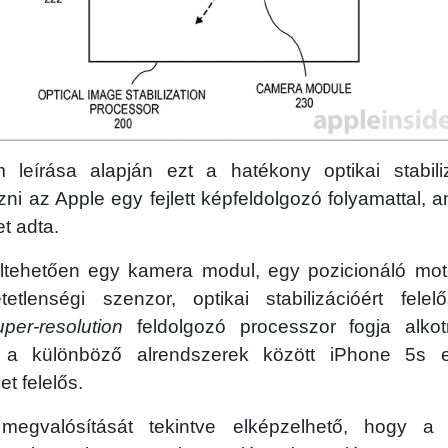
leírása alapján ezt a hatékony optikai stabiliz
zni az Apple egy fejlett képfeldolgozó folyamattal,
t adta.
eltehetően egy kamera modul, egy pozicionáló moto
tetlenségi szenzor, optikai stabilizációért felel
uper-resolution
feldolgozó processzor fogja alkot
 a különböző alrendszerek között iPhone 5s
t felelős.
 megvalósítását tekintve elképzelhető, hogy a