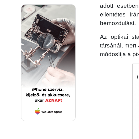
adott esetben
ellentétes i
bemozdulást.
Az optikai st
társánál, mert
módosítja a pi