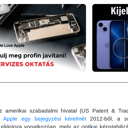
 amerikai szabadalmi hivatal (US Patent & Trad
z Apple egy bejegyzési kérelmét
2012-ből, a
s
eljárásra vonatkozóan, mely az optikai képstabiliz