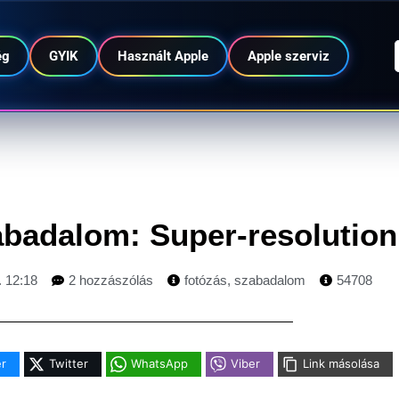
ég
GYIK
Használt Apple
Apple szerviz
abadalom: Super-resolution
. 12:18
2 hozzászólás
fotózás
,
szabadalom
54708
r
Twitter
WhatsApp
Viber
Link másolása