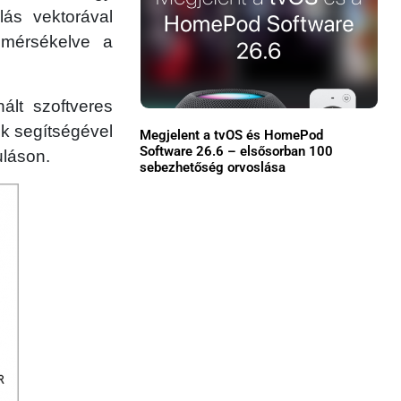
lás vektorával
Közösség
 mérsékelve a
GYIK
ált szoftveres
Használt Apple
ok segítségével
Megjelent a tvOS és HomePod
Apple szerviz
Software 26.6 – elsősorban 100
uláson.
sebezhetőség orvoslása