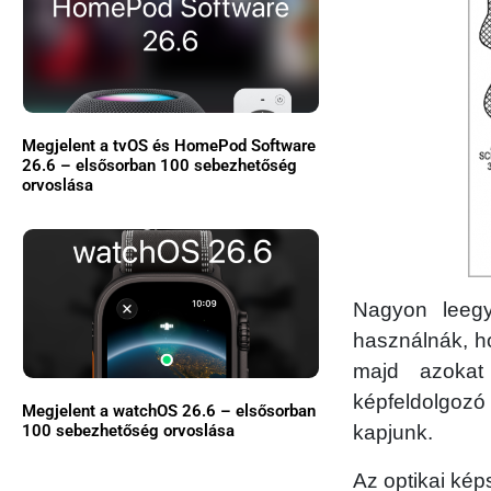
Megjelent a tvOS és HomePod Software
26.6 – elsősorban 100 sebezhetőség
orvoslása
Nagyon leegys
használnák, ho
majd azokat
képfeldolgoz
Megjelent a watchOS 26.6 – elsősorban
100 sebezhetőség orvoslása
kapjunk.
Az optikai kép