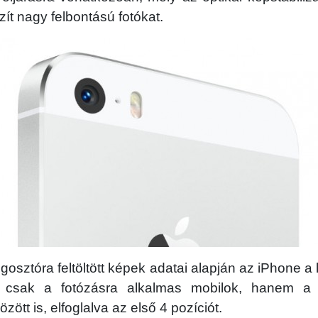
ít nagy felbontású fotókat.
gosztóra feltöltött képek adatai alapján az iPhone 
 csak a fotózásra alkalmas mobilok, hanem a
ött is, elfoglalva az első 4 pozíciót.