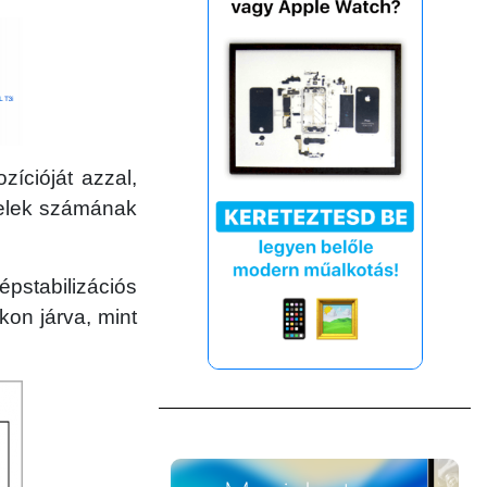
ícióját azzal,
xelek számának
stabilizációs
kon járva, mint