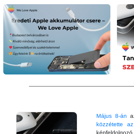
Május 8-án
az
közzétette a
képfeldolgozó 