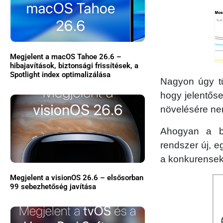
Megjelent a macOS Tahoe 26.6 –
hibajavítások, biztonsági frissítések, a
Spotlight index optimalizálása
Nagyon úgy tű
hogy jelentős
növelésére ne
Ahogyan a be
rendszer új, e
a konkurensek
Megjelent a visionOS 26.6 – elsősorban
99 sebezhetőség javítása