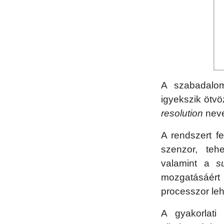
A szabadalom 
igyekszik ötvö
resolution
neve
A rendszert f
szenzor, tehe
valamint a
s
mozgatásáért
processzor lehe
A gyakorlati