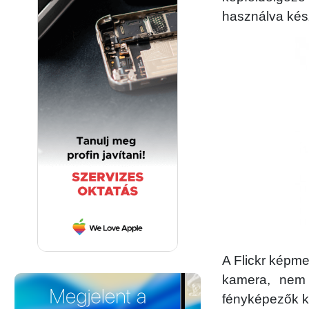
használva kész
A Flickr képme
kamera, nem
fényképezők köz