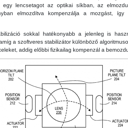
 egy lencsetagot az optikai síkban, az elmozdu
rányban elmozdítva kompenzálja a mozgást, így
abilizáció sokkal hatékonyabb a jelenleg is haszn
 amíg a szoftveres stabilizátor különböző algoritmus
xeleket, addig előbbi fizikailag kompenzál a bemozd