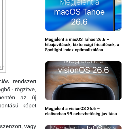
Megjelent a macOS Tahoe 26.6 –
hibajavítások, biztonsági frissítések, a
Spotlight index optimalizálása
×
ciós rendszert
gből- rögzítve,
mentén az új
bontású képet
Megjelent a visionOS 26.6 –
elsősorban 99 sebezhetőség javítása
Főoldal
 szenzort, vagy