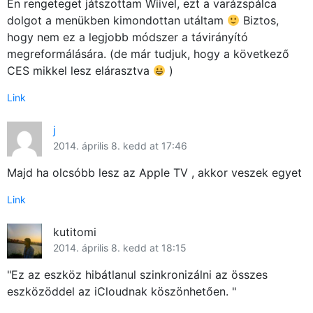
Én rengeteget játszottam Wiivel, ezt a varázspálca
dolgot a menükben kimondottan utáltam
Biztos,
hogy nem ez a legjobb módszer a távirányító
megreformálására. (de már tudjuk, hogy a következő
CES mikkel lesz elárasztva
)
Link
j
2014. április 8. kedd at 17:46
Majd ha olcsóbb lesz az Apple TV , akkor veszek egyet
Link
kutitomi
2014. április 8. kedd at 18:15
"Ez az eszköz hibátlanul szinkronizálni az összes
eszközöddel az iCloudnak köszönhetően. "