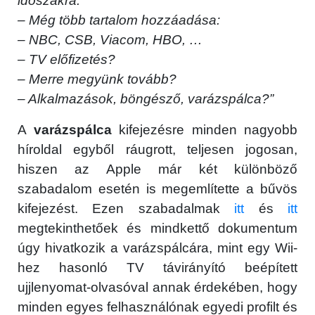
időszakra.
– Még több tartalom hozzáadása:
– NBC, CSB, Viacom, HBO, …
– TV előfizetés?
– Merre megyünk tovább?
– Alkalmazások, böngésző, varázspálca?”
A
varázspálca
kifejezésre minden nagyobb
híroldal egyből ráugrott, teljesen jogosan,
hiszen az Apple már két különböző
szabadalom esetén is megemlítette a bűvös
kifejezést. Ezen szabadalmak
itt
és
itt
megtekinthetőek és mindkettő dokumentum
úgy hivatkozik a varázspálcára, mint egy Wii-
hez hasonló TV távirányító beépített
ujjlenyomat-olvasóval annak érdekében, hogy
minden egyes felhasználónak egyedi profilt és