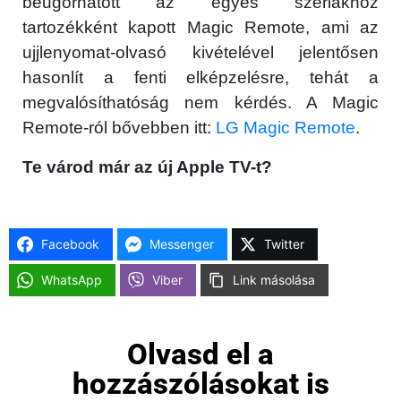
beugorhatott az egyes szériákhoz
tartozékként kapott Magic Remote, ami az
ujjlenyomat-olvasó kivételével jelentősen
hasonlít a fenti elképzelésre, tehát a
×
megvalósíthatóság nem kérdés. A Magic
Remote-ról bővebben itt:
LG Magic Remote
.
Te várod már az új Apple TV-t?
Facebook
Messenger
Twitter
WhatsApp
Viber
Link másolása
Főoldal
Közösség
Olvasd el a
hozzászólásokat is
GYIK