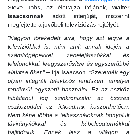
Steve Jobs, az életrajza írójának,
Walter
Isaacsonnak
adott interjúját, miszerint
megfejtette a jövőbeli televíziózás rejtélyét.
”Nagyon törekedett arra, hogy azt tegye a
televíziókkal is, mint amit annak idején a
számítógépekkel, zenelejátszókkal és
telefonokkal: leegyszerűsítse és egyszerűbbé
alakítsa őket.”
– írja Isaacson.
“Szeretnék egy
olyan integrált televíziós rendszert, amelyet
rendkívül egyszerű használni. Ez az eszköz
hibátlanul fog szinkronizálni az összes
eszközöddel az iCloudnak köszönhetően.
Nem kéne többé a felhasználóknak bonyolult
távirányítókkal és kábelcsatornákkal
bajlódniuk. Ennek lesz a világon a