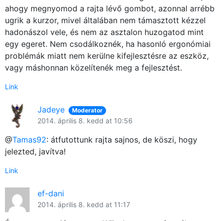
ahogy megnyomod a rajta lévő gombot, azonnal arrébb
ugrik a kurzor, mivel általában nem támasztott kézzel
hadonászol vele, és nem az asztalon huzogatod mint
egy egeret. Nem csodálkoznék, ha hasonló ergonómiai
problémák miatt nem kerülne kifejlesztésre az eszköz,
vagy máshonnan közelítenék meg a fejlesztést.
Link
Jadeye
Moderator
2014. április 8. kedd at 10:56
@
Tamas92
: átfutottunk rajta sajnos, de köszi, hogy
jelezted, javítva!
Link
ef-dani
2014. április 8. kedd at 11:17