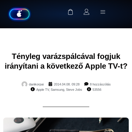
Tényleg varázspálcával fogjuk
irányítani a következő Apple TV-t?
danikorpai
2014.04.08. 09:28
8 hozzászólás
Apple TV
,
Samsung
,
Steve Jobs
53556