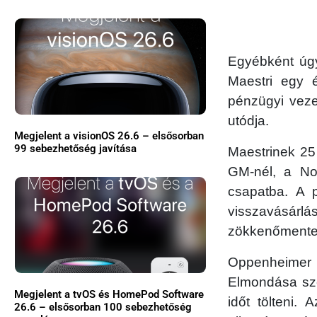
Egyébként úgy
Maestri egy 
pénzügyi veze
utódja.
Megjelent a visionOS 26.6 – elsősorban
99 sebezhetőség javítása
Maestrinek 25
GM-nél, a Nok
csapatba. A p
visszavásár
zökkenőmentes 
Oppenheimer 
Elmondása szer
Megjelent a tvOS és HomePod Software
időt tölteni.
26.6 – elsősorban 100 sebezhetőség