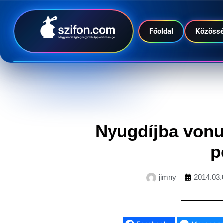
Főoldal
Közöss
Nyugdíjba vonu
p
jimny
2014.03.