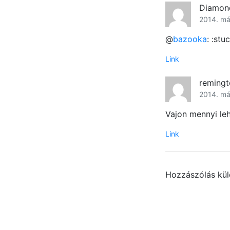
Diamon
2014. má
@
bazooka
: :st
Link
reming
2014. már
Vajon mennyi leh
Link
Hozzászólás kü