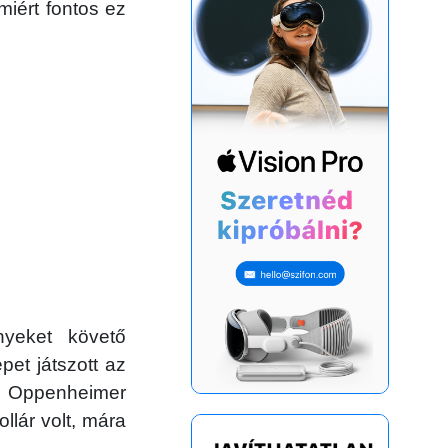
iért fontos ez
yeket követő
pet játszott az
Oppenheimer
llár volt, mára