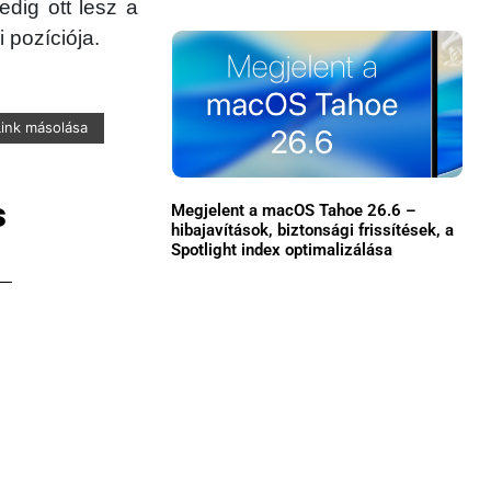
dig ott lesz a
Közösség
 pozíciója.
GYIK
Használt Apple
Link másolása
Apple szerviz
s
Megjelent a macOS Tahoe 26.6 –
hibajavítások, biztonsági frissítések, a
Spotlight index optimalizálása