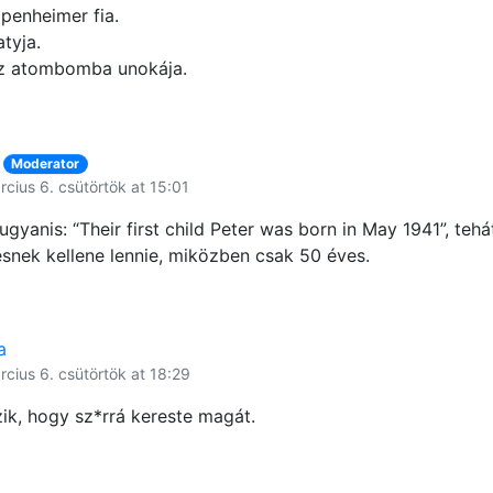
penheimer fia.
tyja.
az atombomba unokája.
Moderator
cius 6. csütörtök at 15:01
 ugyanis: “Their first child Peter was born in May 1941”, teh
snek kellene lennie, miközben csak 50 éves.
a
rcius 6. csütörtök at 18:29
szik, hogy sz*rrá kereste magát.