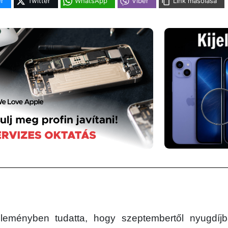
r
Twitter
WhatsApp
Viber
Link másolása
leményben tudatta, hogy szeptembertől nyugdíjb