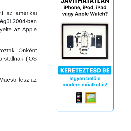
t az amerikai
 végül 2004-ben
yelte az Apple
voztak. Önként
rstallnak (iOS
Maestri lesz az