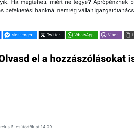
yik. Ha megteheti, miért ne tegye? Aprópénznek pe
befektetési banknál nemrég vállalt igazgatótanácsi
Messenger
Twitter
WhatsApp
Viber
Olvasd el a hozzászólásokat i
i
rcius 6. csütörtök at 14:09