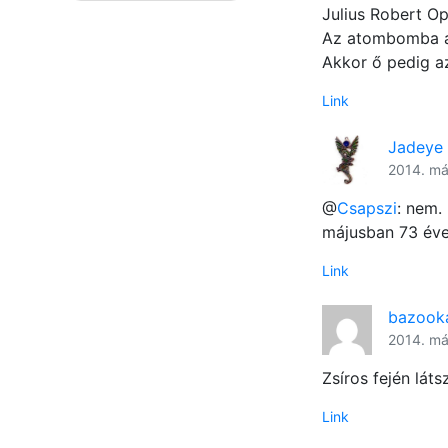
Julius Robert Op
Az atombomba a
Akkor ő pedig 
Link
Jadeye
2014. már
@
Csapszi
: nem.
májusban 73 éve
Link
bazook
2014. má
Zsíros fején lát
Link