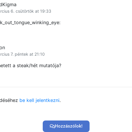
dKigma
rcius 6. csütörtök at 19:33
uck_out_tongue_winking_eye:
ton
cius 7. péntek at 21:10
etett a steak/hét mutatója?
ldéséhez
be kell jelentkezni
.
Hozzászólok!