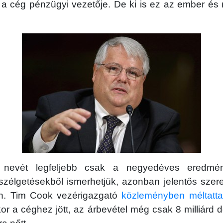
a cég pénzügyi vezetője. De ki is ez az ember és m
 nevét legfeljebb csak a negyedéves eredmén
zélgetésekből ismerhetjük, azonban jelentős szere
en. Tim Cook vezérigazgató
közleményben méltatta
or a céghez jött, az árbevétel még csak 8 milliárd do