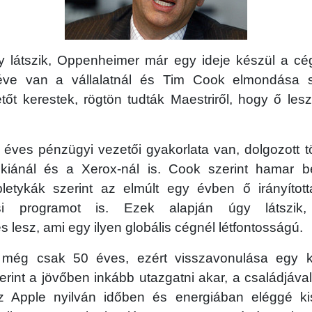
 látszik, Oppenheimer már egy ideje készül a cé
éve van a vállalatnál és Tim Cook elmondása sz
tőt kerestek, rögtön tudták Maestriről, hogy ő le
 éves pénzügyi vezetői gyakorlata van, dolgozott t
iánál és a Xerox-nál is. Cook szerint hamar be
letykák szerint az elmúlt egy évben ő irányítot
lási programot is. Ezek alapján úgy látszik
lesz, ami egy ilyen globális cégnél létfontosságú.
még csak 50 éves, ezért visszavonulása egy ki
int a jövőben inkább utazgatni akar, a családjáva
 Az Apple nyilván időben és energiában eléggé kis