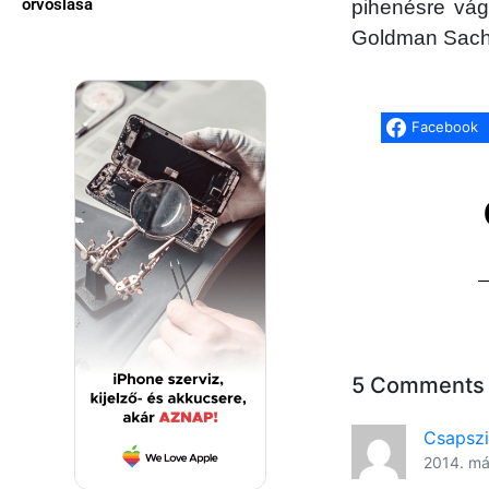
orvoslása
pihenésre vág
Goldman Sachs 
Facebook
5 Comments
Csapsz
2014. má