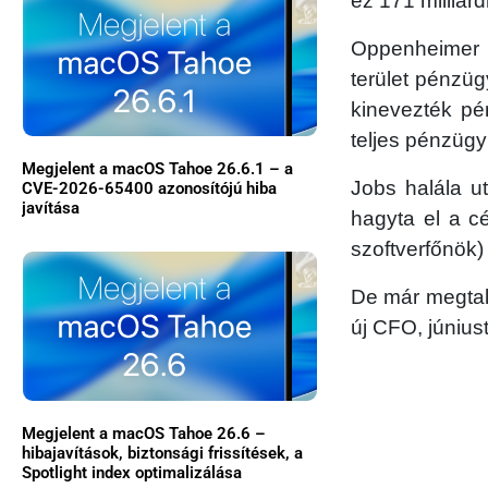
ez 171 milliárd
Oppenheimer 
terület pénzüg
kinevezték pé
teljes pénzügyi
Megjelent a macOS Tahoe 26.6.1 – a
Jobs halála u
CVE-2026-65400 azonosítójú hiba
javítása
hagyta el a c
szoftverfőnök)
De már megtalá
új CFO, június
Megjelent a macOS Tahoe 26.6 –
hibajavítások, biztonsági frissítések, a
Spotlight index optimalizálása