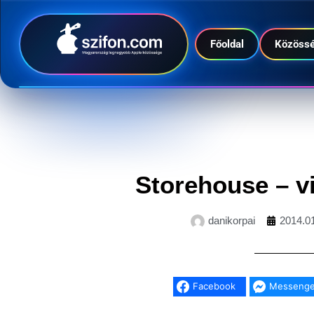
Főoldal
Közöss
Storehouse – v
danikorpai
2014.01
Facebook
Messenge