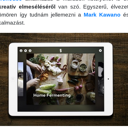
kreatív elmeséléséről
van szó. Egyszerű, élvezet
Tömören így tudnám jellemezni a
Mark Kawano
és
kalmazást.