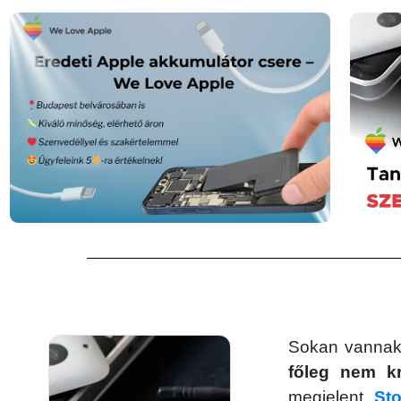
Sokan vannak,
főleg nem kre
megjelent
St