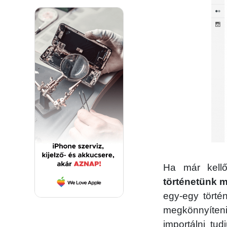
Ha már kellő
történetünk 
egy-egy történ
megkönnyíteni 
importálni tud