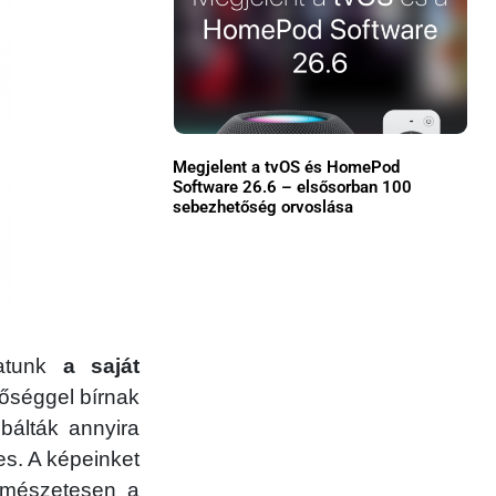
Közösség
GYIK
Használt Apple
Megjelent a tvOS és HomePod
Apple szerviz
Software 26.6 – elsősorban 100
sebezhetőség orvoslása
hatunk
a saját
tőséggel bírnak
óbálták annyira
es. A képeinket
ermészetesen a