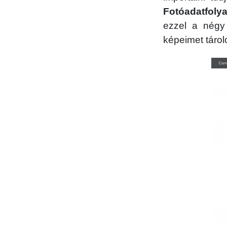
Fotóadatfoly
ezzel a négy 
képeimet táro