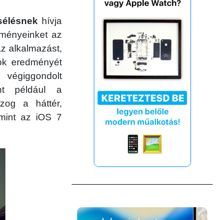
esélésnek
hívja
lményeinket az
az alkalmazást,
ok eredményét
 végiggondolt
int például a
og a háttér,
mint az iOS 7