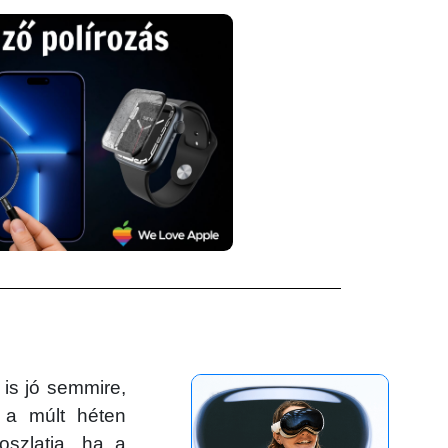
is jó semmire,
a múlt héten
szlatja, ha a