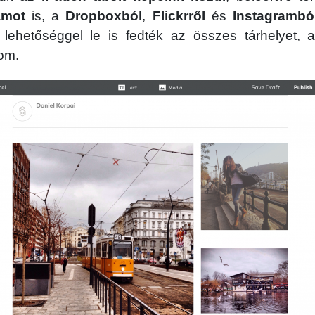
amot
is, a
Dropboxból
,
Flickrről
és
Instagrambó
lehetőséggel le is fedték az összes tárhelyet, a
lom.