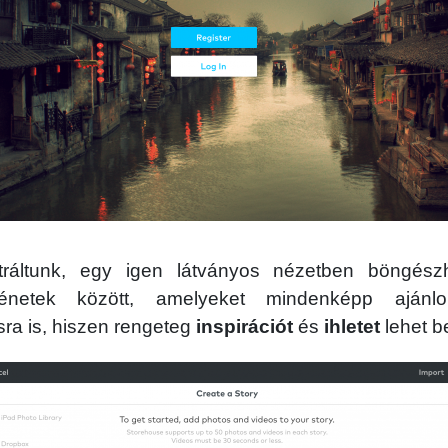
ztráltunk, egy igen látványos nézetben böngés
ténetek között, amelyeket mindenképp ajánlo
ra is, hiszen rengeteg
inspirációt
és
ihletet
lehet be