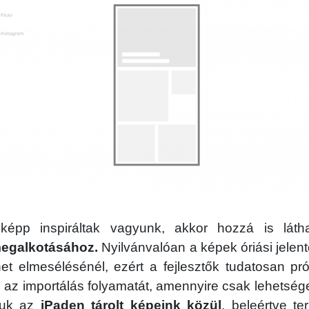
képp inspiráltak vagyunk, akkor hozzá is lát
megalkotásához.
Nyilvánvalóan a képek óriási jelen
et elmesélésénél, ezért a fejlesztők tudatosan pr
az importálás folyamatát, amennyire csak lehetség
juk az
iPaden tárolt képeink közül
, beleértve t