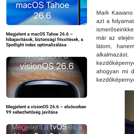
Mark Kawano
azt a folyama
ismerőseinkkel
Megjelent a macOS Tahoe 26.6 –
már az elejé
hibajavítások, biztonsági frissítések, a
Spotlight index optimalizálása
látom, hanem
alkalmazást.
kezdőképern
ahogyan mi d
kezdőképernyő
Megjelent a visionOS 26.6 – elsősorban
99 sebezhetőség javítása