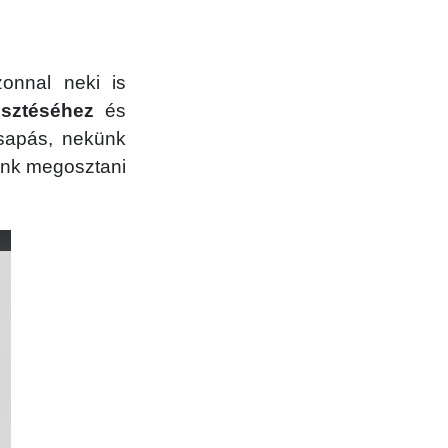
zonnal neki is
esztéséhez
és
sapás, nekünk
nénk megosztani