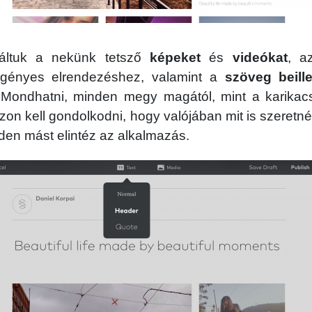
táltuk a nekünk tetsző
képeket
és
videókat
, a
 igényes elrendezéshez, valamint a
szöveg beill
 Mondhatni, minden megy magától, mint a karikac
zon kell gondolkodni, hogy valójában mit is szeret
nden mást elintéz az alkalmazás.