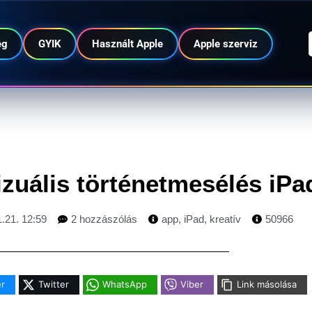
ég
GYIK
Használt Apple
Apple szerviz
izuális történetmesélés iPa
.21. 12:59
2 hozzászólás
app
,
iPad
,
kreatív
50966
r
Twitter
WhatsApp
Viber
Link másolása