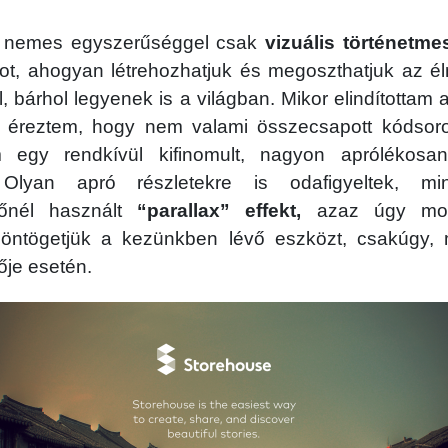
 nemes egyszerűséggel csak
vizuális történetm
tot, ahogyan létrehozhatjuk és megoszthatjuk az é
, bárhol legyenek is a világban. Mikor elindítottam 
n éreztem, hogy nem valami összecsapott kódsor
 egy rendkívül kifinomult, nagyon aprólékosan
 Olyan apró részletekre is odafigyeltek, m
yőnél használt
“parallax” effekt,
azaz úgy moz
öntögetjük a kezünkben lévő eszközt, csakúgy, 
je esetén.