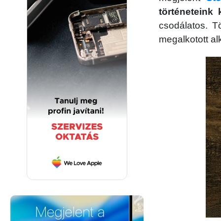
történeteink 
csodálatos. 
megalkotott al