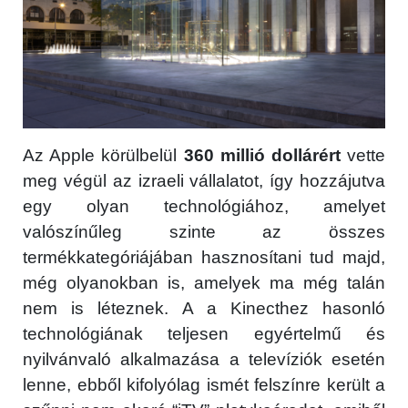
Az Apple körülbelül
360 millió dollárért
vette
meg végül az izraeli vállalatot, így hozzájutva
egy olyan technológiához, amelyet
valószínűleg szinte az összes
termékkategóriájában hasznosítani tud majd,
még olyanokban is, amelyek ma még talán
nem is léteznek. A a Kinecthez hasonló
technológiának teljesen egyértelmű és
nyilvánvaló alkalmazása a televíziók esetén
lenne, ebből kifolyólag ismét felszínre került a