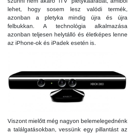
szűnni nem akaró “iTV” pletykaáradat, amiből
lehet, hogy sosem lesz valódi termék,
azonban a pletyka mindig újra és újra
felbukkan. A technológia alkalmazása
azonban teljesen helytálló és életképes lenne
az iPhone-ok és iPadek esetén is.
Viszont mielőtt még nagyon belemelegednénk
a találgatásokban, vessünk egy pillantást az