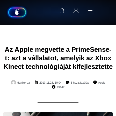
Az Apple megvette a PrimeSense-
t: azt a vállalatot, amelyik az Xbox
Kinect technológiáját kifejlesztette
danikorpai
2013.11.28. 10:04
5 hozzászólás
Apple
49147