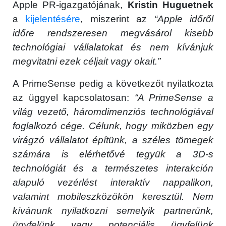
Apple PR-igazgatójának,
Kristin Huguetnek
a
kijelentésére
, miszerint az
“Apple időről
időre rendszeresen megvásárol kisebb
technológiai vállalatokat és nem kívánjuk
megvitatni ezek céljait vagy okait.”
A PrimeSense pedig a következőt nyilatkozta
az üggyel kapcsolatosan:
“A PrimeSense a
világ vezető, háromdimenziós technológiával
foglalkozó cége. Célunk, hogy miközben egy
virágzó vállalatot építünk, a széles tömegek
számára is elérhetővé tegyük a 3D-s
technológiát és a természetes interakción
alapuló vezérlést interaktív nappalikon,
valamint mobileszközökön keresztül. Nem
kívánunk nyilatkozni semelyik partnerünk,
ügyfelünk vagy potenciális ügyfelünk