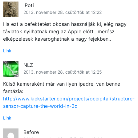
GYIK
iPoti
2013. november 28. csütörtök at 12:22
Használt Apple
Ha ezt a befektetést okosan használják ki, elég nagy
Apple szerviz
távlatok nyilhatnak meg az Apple előtt…merész
elképzelések kavaroghatnak a nagy fejekben..
Link
NLZ
2013. november 28. csütörtök at 12:25
Külső kameraként már van ilyen ipadre, van benne
fantázia:
http://www.kickstarter.com/projects/occipital/structure-
sensor-capture-the-world-in-3d
Link
Before