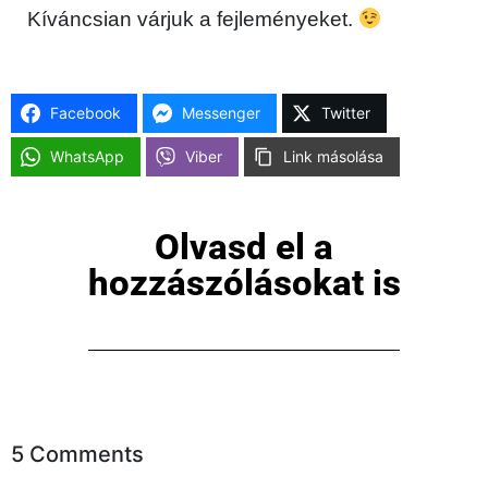
Kíváncsian várjuk a fejleményeket.
Facebook
Messenger
Twitter
×
WhatsApp
Viber
Link másolása
Olvasd el a
hozzászólásokat is
Főoldal
Közösség
5 Comments