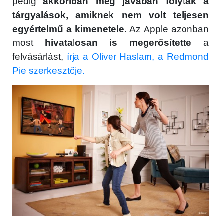
pedig
akkoriban még javában folytak a
tárgyalások, amiknek nem volt teljesen
egyértelmű a kimenetele.
Az Apple azonban
most
hivatalosan is megerősítette
a
felvásárlást,
írja a Oliver Haslam, a Redmond
Pie szerkesztője.