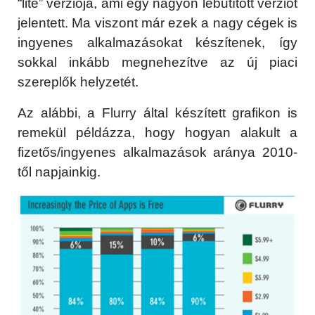
“lite” verziója, ami egy nagyon lebutított verziót
jelentett. Ma viszont már ezek a nagy cégek is
ingyenes alkalmazásokat készítenek, így
sokkal inkább megnehezítve az új piaci
szereplők helyzetét.
Az alábbi, a Flurry által készített grafikon is
remekül példázza, hogy hogyan alakult a
fizetős/ingyenes alkalmazások aránya 2010-
től napjainkig.