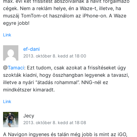
max. évi két frissítést abszolválnak a navit forgalmazó
cégek. Nem a reklám helye, én a Waze-t, illetve, ha
Főoldal
muszáj TomTom-ot használom az iPhone-on. A Waze
egyre jobb!
Közösség
Link
GYIK
ef-dani
Használt Apple
2013. október 8. kedd at 18:00
@
Tamaci
: Ezt tudom, csak azokat a frissítéseket úgy
Apple szerviz
szokták kiadni, hogy összhangban legyenek a tavaszi,
illetve a nyári “átadás rohammal”. NNG-nél ez
mindkétszer kimaradt.
Link
Jecy
2013. október 8. kedd at 18:08
A Navigon ingyenes és talán még jobb is mint az iGO,