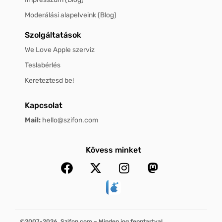
Moderálási alapelveink (Blog)
Szolgáltatások
We Love Apple szerviz
Teslabérlés
Kereteztesd be!
Kapcsolat
Mail:
hello@szifon.com
Kövess minket
©2007-2026, Szifon.com – Minden jog fenntartva!