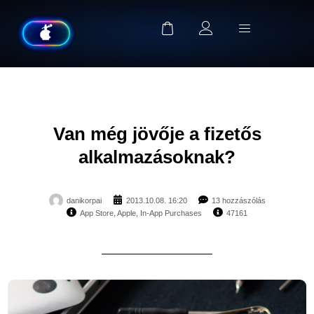
Van még jövője a fizetős
alkalmazásoknak?
danikorpai
2013.10.08. 16:20
13 hozzászólás
App Store
,
Apple
,
In-App Purchases
47161