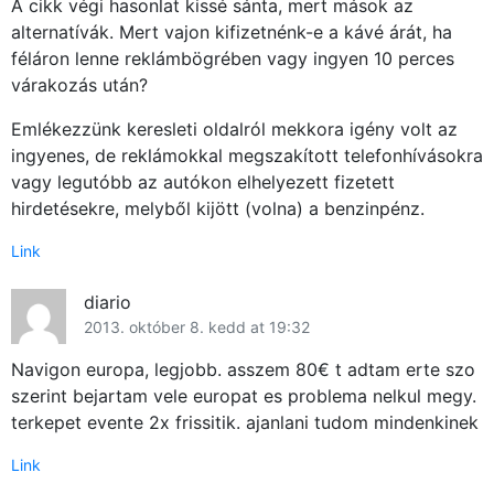
A cikk végi hasonlat kissé sánta, mert mások az
alternatívák. Mert vajon kifizetnénk-e a kávé árát, ha
féláron lenne reklámbögrében vagy ingyen 10 perces
várakozás után?
Emlékezzünk keresleti oldalról mekkora igény volt az
ingyenes, de reklámokkal megszakított telefonhívásokra
vagy legutóbb az autókon elhelyezett fizetett
hirdetésekre, melyből kijött (volna) a benzinpénz.
Link
diario
2013. október 8. kedd at 19:32
Navigon europa, legjobb. asszem 80€ t adtam erte szo
szerint bejartam vele europat es problema nelkul megy.
terkepet evente 2x frissitik. ajanlani tudom mindenkinek
Link