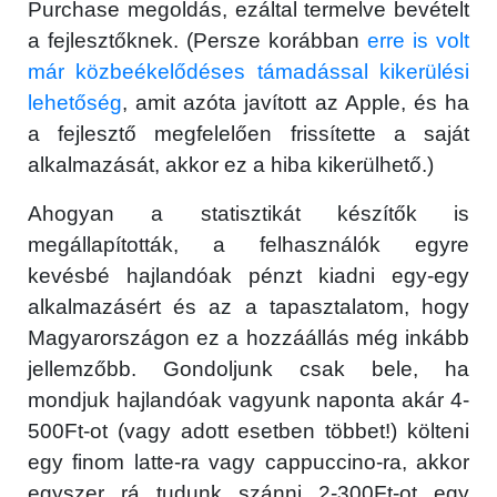
Purchase megoldás, ezáltal termelve bevételt
a fejlesztőknek. (Persze korábban
erre is volt
már közbeékelődéses támadással kikerülési
lehetőség
, amit azóta javított az Apple, és ha
a fejlesztő megfelelően frissítette a saját
alkalmazását, akkor ez a hiba kikerülhető.)
Ahogyan a statisztikát készítők is
megállapították, a felhasználók egyre
kevésbé hajlandóak pénzt kiadni egy-egy
alkalmazásért és az a tapasztalatom, hogy
Magyarországon ez a hozzáállás még inkább
jellemzőbb. Gondoljunk csak bele, ha
mondjuk hajlandóak vagyunk naponta akár 4-
500Ft-ot (vagy adott esetben többet!) költeni
egy finom latte-ra vagy cappuccino-ra, akkor
egyszer rá tudunk szánni 2-300Ft-ot egy