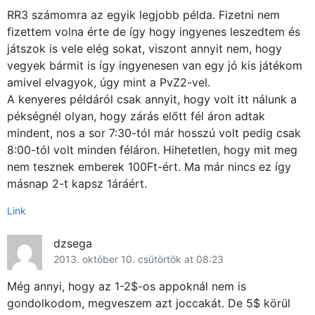
RR3 számomra az egyik legjobb példa. Fizetni nem
fizettem volna érte de így hogy ingyenes leszedtem és
játszok is vele elég sokat, viszont annyit nem, hogy
vegyek bármit is így ingyenesen van egy jó kis játékom
amivel elvagyok, úgy mint a PvZ2-vel.
A kenyeres példáról csak annyit, hogy volt itt nálunk a
pékségnél olyan, hogy zárás előtt fél áron adtak
mindent, nos a sor 7:30-tól már hosszú volt pedig csak
8:00-tól volt minden féláron. Hihetetlen, hogy mit meg
nem tesznek emberek 100Ft-ért. Ma már nincs ez így
másnap 2-t kapsz 1áráért.
Link
dzsega
2013. október 10. csütörtök at 08:23
Még annyi, hogy az 1-2$-os appoknál nem is
gondolkodom, megveszem azt joccakát. De 5$ körül