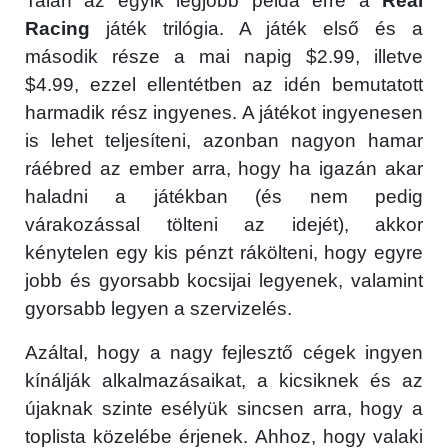
Talán az egyik legjobb példa erre a
Real
Racing
játék trilógia. A játék első és a
második része a mai napig $2.99, illetve
$4.99, ezzel ellentétben az idén bemutatott
harmadik rész ingyenes. A játékot ingyenesen
is lehet teljesíteni, azonban nagyon hamar
ráébred az ember arra, hogy ha igazán akar
haladni a játékban (és nem pedig
várakozással tölteni az idejét), akkor
kénytelen egy kis pénzt rákölteni, hogy egyre
jobb és gyorsabb kocsijai legyenek, valamint
gyorsabb legyen a szervizelés.
Azáltal, hogy a nagy fejlesztő cégek ingyen
kínálják alkalmazásaikat, a kicsiknek és az
újaknak szinte esélyük sincsen arra, hogy a
toplista közelébe érjenek. Ahhoz, hogy valaki