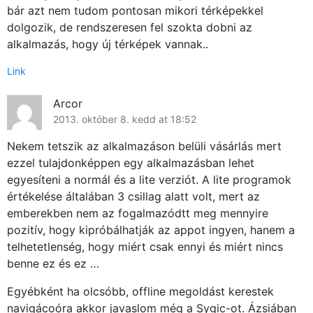
bár azt nem tudom pontosan mikori térképekkel
dolgozik, de rendszeresen fel szokta dobni az
alkalmazás, hogy új térképek vannak..
Link
Arcor
2013. október 8. kedd at 18:52
Nekem tetszik az alkalmazáson belüli vásárlás mert
ezzel tulajdonképpen egy alkalmazásban lehet
egyesíteni a normál és a lite verziót. A lite programok
értékelése általában 3 csillag alatt volt, mert az
emberekben nem az fogalmazódtt meg mennyire
pozitív, hogy kipróbálhatják az appot ingyen, hanem a
telhetetlenség, hogy miért csak ennyi és miért nincs
benne ez és ez …
Egyébként ha olcsóbb, offline megoldást kerestek
navigácoóra akkor javaslom még a Sygic-ot. Ázsiában