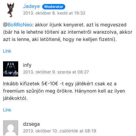
Jadeye
Moderator
2013. október 8. kedd at 19:32
@
BoRRoNeo
: akkor írjunk kenyeret. azt is megveszed
(bár ha le lehetne tölteni az internetről warezolva, akkor
azt is lenne, aki letöltené, hogy ne kelljen fizetni).
Link
infy
2013. október 9. szerda at 08:27
Inkább kifizetek 5€-10€ -t egy játékért csak ez a
freemium szűnjön meg örökre. Hánynom kell az ilyen
játékoktól.
Link
dzsega
2013. október 10. csütörtök at 08:19