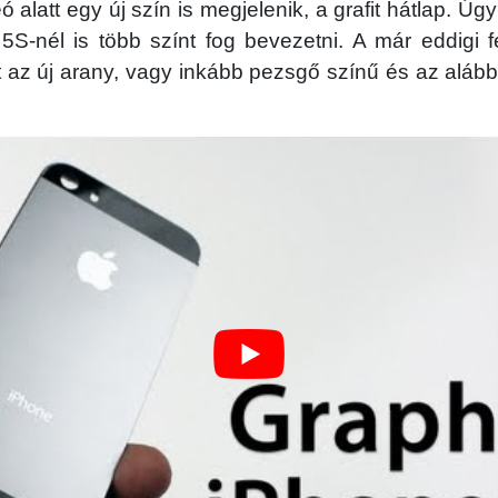
 alatt egy új szín is megjelenik, a grafit hátlap. Úg
5S-nél is több színt fog bevezetni. A már eddigi f
 az új arany, vagy inkább pezsgő színű és az alább