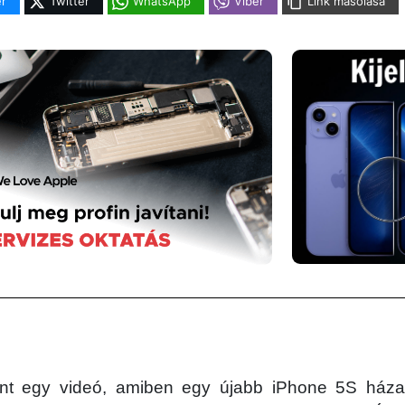
r
Twitter
WhatsApp
Viber
Link másolása
ent egy videó, amiben egy újabb iPhone 5S háza