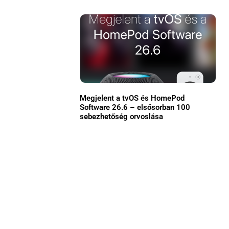
Közösség
GYIK
Használt Apple
Apple szerviz
Megjelent a tvOS és HomePod
Software 26.6 – elsősorban 100
sebezhetőség orvoslása