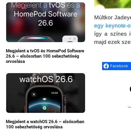
Múltkor Jadey
egy keynote-o
így a színes 
majd ezek szer
Megjelent a tvOS és HomePod Software
26.6 – elsősorban 100 sebezhetőség
orvoslása
Facebook
Megjelent a watchOS 26.6 – elsősorban
100 sebezhetőség orvoslása