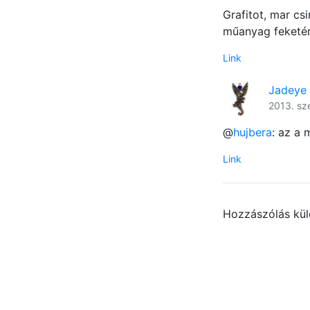
Grafitot, mar cs
műanyag feketére
Link
Jadeye
2013. sz
@
hujbera
: az a 
Link
Hozzászólás kü