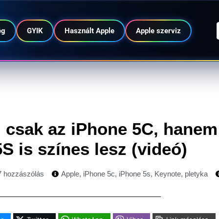
ég
GYIK
Használt Apple
Apple szerviz
 csak az iPhone 5C, hanem
S is színes lesz (videó)
7 hozzászólás
Apple
,
iPhone 5c
,
iPhone 5s
,
Keynote
,
pletyka