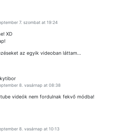
eptember 7. szombat at 19:24
me! XD
ap!
ezéseket az egyik videoban láttam…
kytibor
eptember 8. vasárnap at 08:38
utube videók nem fordulnak fekvő módba!
eptember 8. vasárnap at 10:13