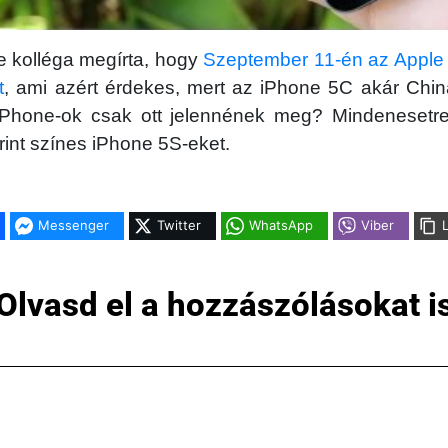
e kolléga megírta, hogy
Szeptember 11-én az Apple K
t
, ami azért érdekes, mert az iPhone 5C akár China-
iPhone-ok csak ott jelennének meg? Mindenesetr
int színes iPhone 5S-eket.
Messenger
Twitter
WhatsApp
Viber
Olvasd el a hozzászólásokat i