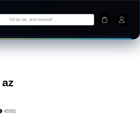
 az
45991