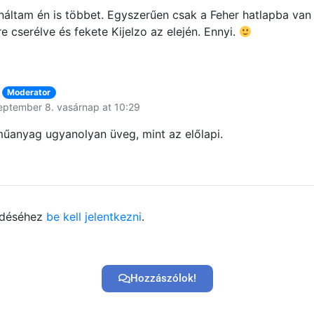
ináltam én is többet. Egyszerűen csak a Feher hatlapba van 
 cserélve és fekete Kijelzo az elején. Ennyi.
Moderator
eptember 8. vasárnap at 10:29
műanyag ugyanolyan üveg, mint az előlapi.
ldéséhez
be kell jelentkezni
.
Hozzászólok!