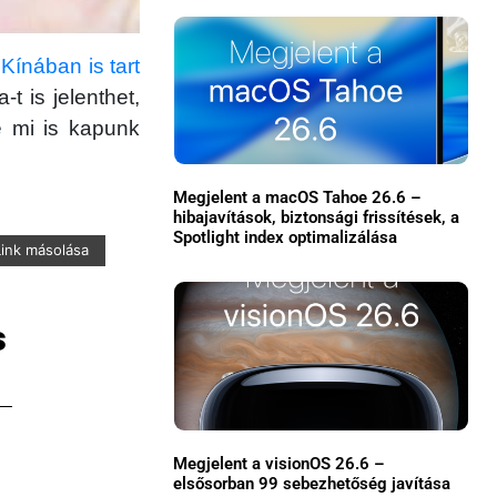
ínában is tart
t is jelenthet,
e mi is kapunk
Megjelent a macOS Tahoe 26.6 –
hibajavítások, biztonsági frissítések, a
Spotlight index optimalizálása
×
Link másolása
s
Főoldal
Megjelent a visionOS 26.6 –
elsősorban 99 sebezhetőség javítása