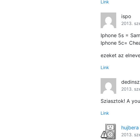
Link
ispo
2013. sz
Iphone 5s = Sa
Iphone 5c= Che
ezeket az elnev
Link
dedinsz
2013. sz
Sziasztok! A yo
Link
hujbera
2013. sz