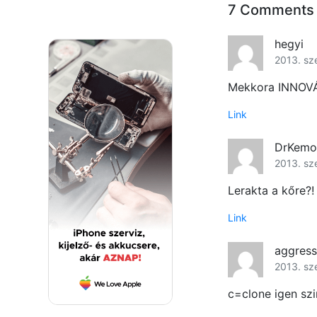
7 Comments
hegyi
2013. sz
Mekkora INNOVÁC
Link
DrKemo
2013. sz
Lerakta a kőre?! 
Link
aggress
2013. sz
c=clone igen szi