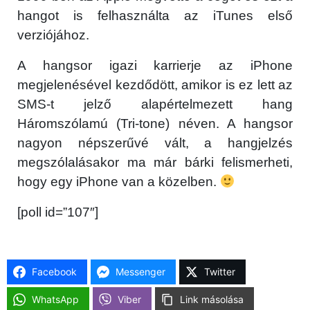
hangot is felhasználta az iTunes első
verziójához.
A hangsor igazi karrierje az iPhone
megjelenésével kezdődött, amikor is ez lett az
SMS-t jelző alapértelmezett hang
Háromszólamú (Tri-tone) néven. A hangsor
nagyon népszerűvé vált, a hangjelzés
megszólalásakor ma már bárki felismerheti,
hogy egy iPhone van a közelben.
[poll id=”107″]
Facebook
Messenger
Twitter
WhatsApp
Viber
Link másolása