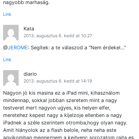
nagyobb marhaság.
Link
Kata
2013. augusztus 6. kedd at 10:27
@
JEROME
: Segítek: a te válaszod a “Nem érdekel…”
Link
diario
2013. augusztus 6. kedd at 14:19
Nagyon jó kis masina ez a iPad mini, kihasználom
mindennap, sokkal jobban szeretem mint a nagy
testveret mert nagyon ugyes, kis helyen elfer,
meretehez kepest nagy a kijelzoje ellenben a nagy
iPadnek a széle szerintem otromba,hogy olyan nagy.
Amit hiányolok az a flash belole, neha neha este
agyikomban megneznem a kedvenc sorozatom rajta es