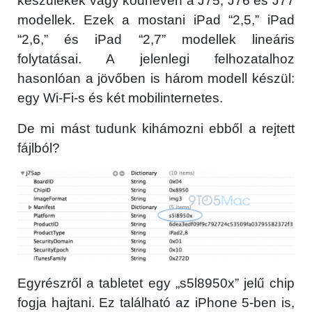
készülékek vagy kódnéven a J75, J76 és J77
modellek. Ezek a mostani iPad “2,5,” iPad
“2,6,” és iPad “2,7” modellek lineáris
folytatásai. A jelenlegi felhozatalhoz
hasonlóan a jövőben is három modell készül:
egy Wi-Fi-s és két mobilinternetes.
De mi mást tudunk kihámozni ebből a rejtett
fájlból?
Egyrészről a tabletet egy „s5l8950x” jelű chip
fogja hajtani. Ez található az iPhone 5-ben is,