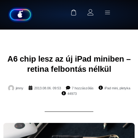
A6 chip lesz az új iPad miniben –
retina felbontás nélkül
jimny
2013.08.06. 09:53
7 hozzászólás
iPad mini
,
pletyka
44973