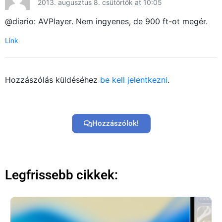
2013. augusztus 8. csütörtök at 10:05
@diario: AVPlayer. Nem ingyenes, de 900 ft-ot megér.
Link
Hozzászólás küldéséhez
be kell jelentkezni
.
Hozzászólok!
Legfrissebb cikkek: