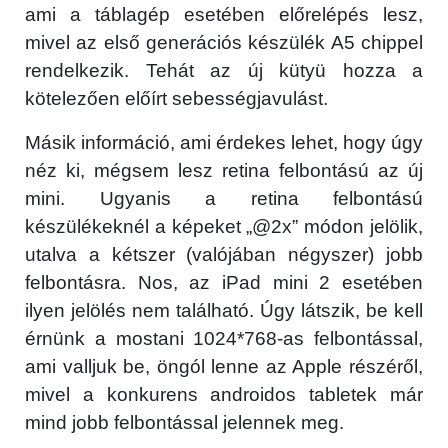
ami a táblagép esetében előrelépés lesz,
mivel az első generációs készülék A5 chippel
rendelkezik. Tehát az új kütyü hozza a
kötelezően előírt sebességjavulást.
Másik információ, ami érdekes lehet, hogy úgy
néz ki, mégsem lesz retina felbontású az új
mini. Ugyanis a retina felbontású
készülékeknél a képeket „@2x” módon jelölik,
utalva a kétszer (valójában négyszer) jobb
felbontásra. Nos, az iPad mini 2 esetében
ilyen jelölés nem található. Úgy látszik, be kell
érnünk a mostani 1024*768-as felbontással,
ami valljuk be, öngól lenne az Apple részéről,
mivel a konkurens androidos tabletek már
mind jobb felbontással jelennek meg.