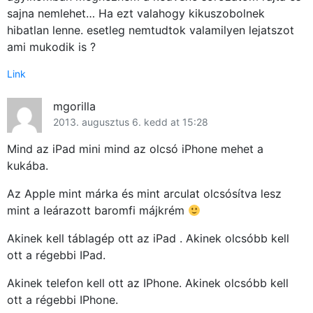
sajna nemlehet… Ha ezt valahogy kikuszobolnek
hibatlan lenne. esetleg nemtudtok valamilyen lejatszot
ami mukodik is ?
Link
mgorilla
×
2013. augusztus 6. kedd at 15:28
Mind az iPad mini mind az olcsó iPhone mehet a
kukába.
Az Apple mint márka és mint arculat olcsósítva lesz
mint a leárazott baromfi májkrém
Akinek kell táblagép ott az iPad . Akinek olcsóbb kell
ott a régebbi IPad.
Főoldal
Akinek telefon kell ott az IPhone. Akinek olcsóbb kell
ott a régebbi IPhone.
Közösség