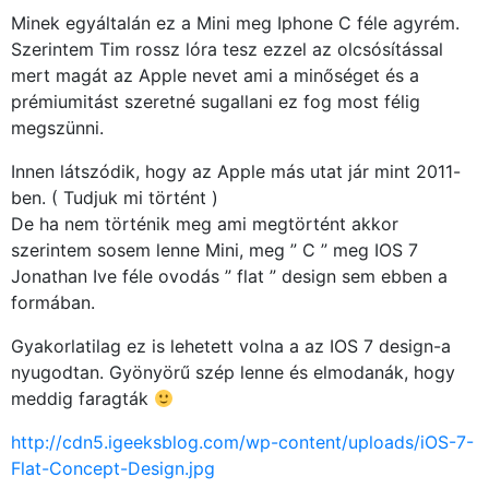
Minek egyáltalán ez a Mini meg Iphone C féle agyrém.
GYIK
Szerintem Tim rossz lóra tesz ezzel az olcsósítással
mert magát az Apple nevet ami a minőséget és a
Használt Apple
prémiumitást szeretné sugallani ez fog most félig
megszünni.
Apple szerviz
Innen látszódik, hogy az Apple más utat jár mint 2011-
ben. ( Tudjuk mi történt )
De ha nem történik meg ami megtörtént akkor
szerintem sosem lenne Mini, meg ” C ” meg IOS 7
Jonathan Ive féle ovodás ” flat ” design sem ebben a
formában.
Gyakorlatilag ez is lehetett volna a az IOS 7 design-a
nyugodtan. Gyönyörű szép lenne és elmodanák, hogy
meddig faragták
http://cdn5.igeeksblog.com/wp-content/uploads/iOS-7-
Flat-Concept-Design.jpg