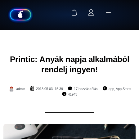
Printic: Anyák napja alkalmából
rendelj ingyen!
admin
2013.05.03. 15:39
17 hozzászólás
app
,
App Store
41943