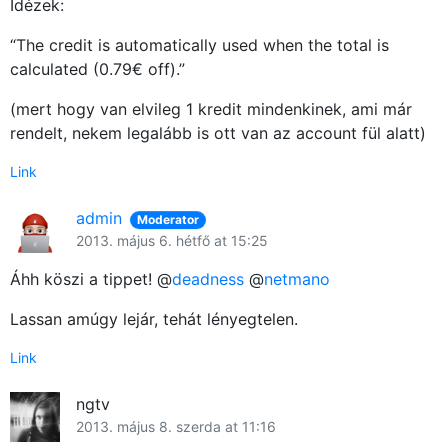
Idézek:
“The credit is automatically used when the total is
calculated (0.79€ off).”
(mert hogy van elvileg 1 kredit mindenkinek, ami már
rendelt, nekem legalább is ott van az account fül alatt)
Link
admin
Moderator
2013. május 6. hétfő at 15:25
Áhh köszi a tippet! @
deadness
@
netmano
Lassan amúgy lejár, tehát lényegtelen.
Link
ngtv
2013. május 8. szerda at 11:16