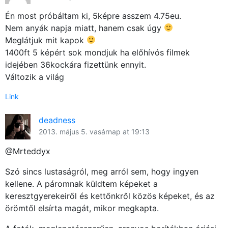
×
Én most próbáltam ki, 5képre asszem 4.75eu.
Nem anyák napja miatt, hanem csak úgy
Meglátjuk mit kapok
1400ft 5 képért sok mondjuk ha előhívós filmek
idejében 36kockára fizettünk ennyit.
Változik a világ
Link
deadness
Főoldal
2013. május 5. vasárnap at 19:13
Közösség
@Mrteddyx
GYIK
Szó sincs lustaságról, meg arról sem, hogy ingyen
kellene. A páromnak küldtem képeket a
Használt Apple
keresztgyerekeiről és kettőnkről közös képeket, és az
örömtől elsírta magát, mikor megkapta.
Apple szerviz