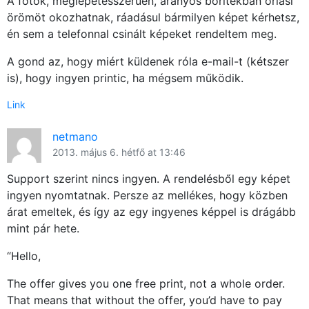
A fotók, meglepetésszerűen, aranyos borítékban óriási
örömöt okozhatnak, ráadásul bármilyen képet kérhetsz,
én sem a telefonnal csinált képeket rendeltem meg.
A gond az, hogy miért küldenek róla e-mail-t (kétszer
is), hogy ingyen printic, ha mégsem működik.
Link
netmano
2013. május 6. hétfő at 13:46
Support szerint nincs ingyen. A rendelésből egy képet
ingyen nyomtatnak. Persze az mellékes, hogy közben
árat emeltek, és így az egy ingyenes képpel is drágább
mint pár hete.
“Hello,
The offer gives you one free print, not a whole order.
That means that without the offer, you’d have to pay