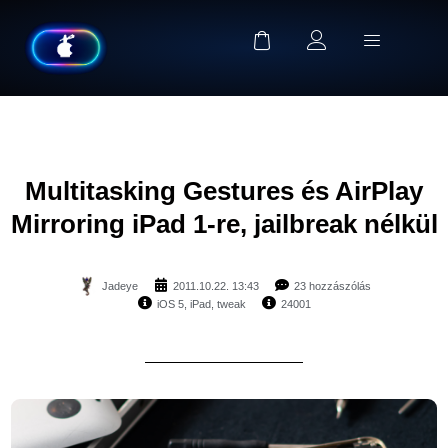
Multitasking Gestures és AirPlay
Mirroring iPad 1-re, jailbreak nélkül
Jadeye
2011.10.22. 13:43
23 hozzászólás
iOS 5
,
iPad
,
tweak
24001