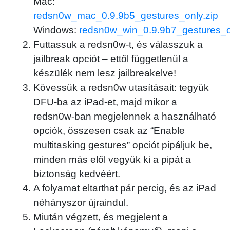
Mac:
redsn0w_mac_0.9.9b5_gestures_only.zip
Windows:
redsn0w_win_0.9.9b7_gestures_o
Futtassuk a redsn0w-t, és válasszuk a
jailbreak opciót – ettől függetlenül a
készülék nem lesz jailbreakelve!
Kövessük a redsn0w utasításait: tegyük
DFU-ba az iPad-et, majd mikor a
redsn0w-ban megjelennek a használható
opciók, összesen csak az “Enable
multitasking gestures” opciót pipáljuk be,
minden más elől vegyük ki a pipát a
biztonság kedvéért.
A folyamat eltarthat pár percig, és az iPad
néhányszor újraindul.
Miután végzett, és megjelent a