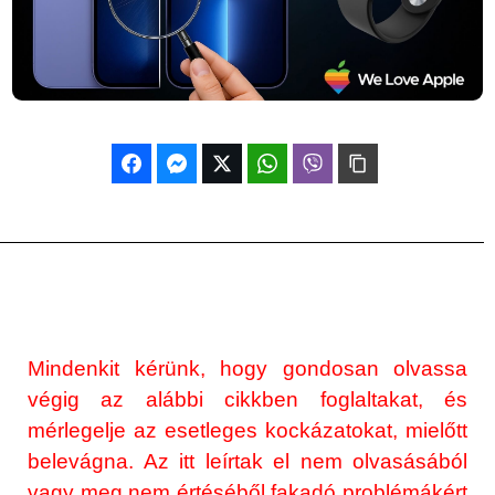
Mindenkit kérünk, hogy gondosan olvassa
végig az alábbi cikkben foglaltakat, és
mérlegelje az esetleges kockázatokat, mielőtt
belevágna. Az itt leírtak el nem olvasásából
vagy meg nem értéséből fakadó problémákért