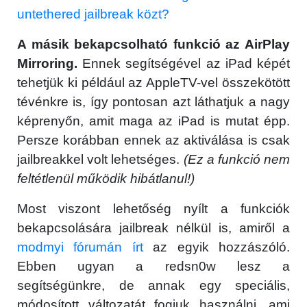
untethered jailbreak közt?
A másik bekapcsolható funkció az AirPlay
Mirroring.
Ennek segítségével az iPad képét
tehetjük ki például az AppleTV-vel összekötött
tévénkre is, így pontosan azt láthatjuk a nagy
képrenyőn, amit maga az iPad is mutat épp.
Persze korábban ennek az aktiválása is csak
jailbreakkel volt lehetséges.
(Ez a funkció nem
feltétlenül működik hibátlanul!)
Most viszont lehetőség nyílt a funkciók
bekapcsolására jailbreak nélkül is, amiről a
modmyi fórumán írt
az egyik hozzászóló.
Ebben ugyan a redsn0w lesz a
segítségünkre, de annak egy speciális,
módosított változatát fogjuk használni, ami