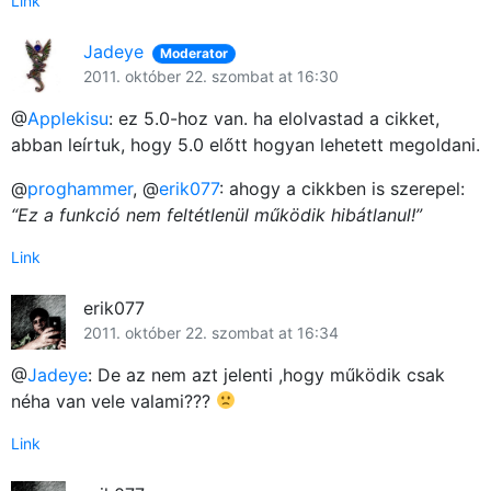
Főoldal
Link
Közösség
Jadeye
Moderator
2011. október 22. szombat at 16:30
GYIK
@
Applekisu
: ez 5.0-hoz van. ha elolvastad a cikket,
abban leírtuk, hogy 5.0 előtt hogyan lehetett megoldani.
Használt Apple
@
proghammer
, @
erik077
: ahogy a cikkben is szerepel:
Apple szerviz
“Ez a funkció nem feltétlenül működik hibátlanul!”
Link
erik077
2011. október 22. szombat at 16:34
@
Jadeye
: De az nem azt jelenti ,hogy működik csak
néha van vele valami???
Link