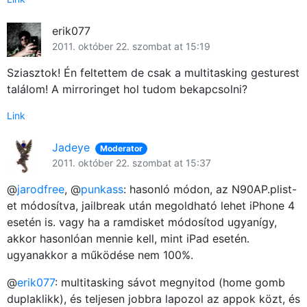
erik077
2011. október 22. szombat at 15:19
Sziasztok! Én feltettem de csak a multitasking gesturest
találom! A mirroringet hol tudom bekapcsolni?
Link
Jadeye
Moderator
2011. október 22. szombat at 15:37
@
jarodfree
, @
punkass
: hasonló módon, az N90AP.plist-
et módosítva, jailbreak után megoldható lehet iPhone 4
esetén is. vagy ha a ramdisket módosítod ugyanígy,
akkor hasonlóan mennie kell, mint iPad esetén.
ugyanakkor a működése nem 100%.
@
erik077
: multitasking sávot megnyitod (home gomb
duplaklikk), és teljesen jobbra lapozol az appok közt, és