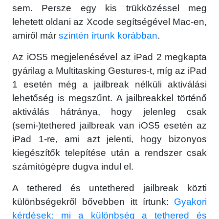
sem. Persze egy kis trükközéssel meg
lehetett oldani az Xcode segítségével Mac-en,
amiről már
szintén írtunk korábban
.
Az iOS5 megjelenésével az iPad 2 megkapta
gyárilag a Multitasking Gestures-t, míg az iPad
1 esetén még a jailbreak nélküli aktiválási
lehetőség is megszűnt. A jailbreakkel történő
aktiválás hátránya, hogy jelenleg csak
(semi-)tethered jailbreak van iOS5 esetén az
iPad 1-re, ami azt jelenti, hogy bizonyos
kiegészítők telepítése után a rendszer csak
számítógépre dugva indul el.
A tethered és untethered jailbreak közti
különbségekről bővebben itt írtunk:
Gyakori
kérdések: mi a különbség a tethered és