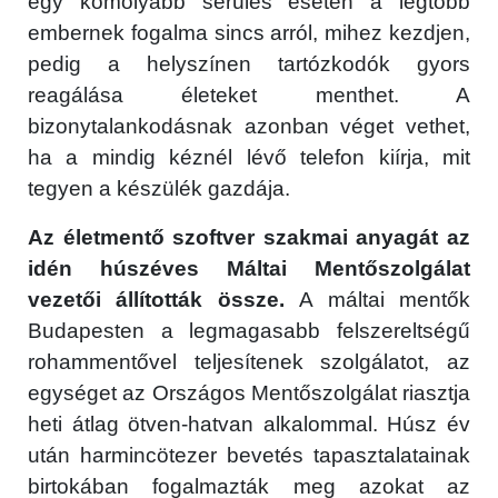
egy komolyabb sérülés esetén a legtöbb
embernek fogalma sincs arról, mihez kezdjen,
pedig a helyszínen tartózkodók gyors
reagálása életeket menthet. A
bizonytalankodásnak azonban véget vethet,
ha a mindig kéznél lévő telefon kiírja, mit
tegyen a készülék gazdája.
Az életmentő szoftver szakmai anyagát az
idén húszéves Máltai Mentőszolgálat
vezetői állították össze.
A máltai mentők
Budapesten a legmagasabb felszereltségű
rohammentővel teljesítenek szolgálatot, az
egységet az Országos Mentőszolgálat riasztja
heti átlag ötven-hatvan alkalommal. Húsz év
után harmincötezer bevetés tapasztalatainak
birtokában fogalmazták meg azokat az