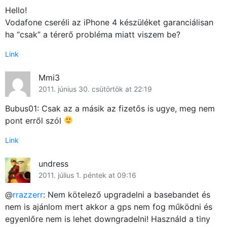
Hello!
Vodafone cseréli az iPhone 4 készüléket garanciálisan
ha “csak” a térerő probléma miatt viszem be?
Link
Mmi3
2011. június 30. csütörtök at 22:19
Bubus01: Csak az a másik az fizetős is ugye, meg nem
pont erről szól
Link
undress
2011. július 1. péntek at 09:16
@
rrazzerr
: Nem kötelező upgradelni a basebandet és
nem is ajánlom mert akkor a gps nem fog működni és
egyenlőre nem is lehet downgradelni! Használd a tiny