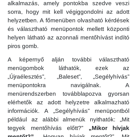
alkalmazás, amely pontokba szedve veszi
sorra, hogy mit kell végiggondolni az adott
helyzetben. A főmenüben olvasható kérdések
és választható menüpontok mellett központi
helyen látható az azonnali mentőhívást indító
piros gomb.
A képernyő alján további választható
menügombok láthatók, ezek az
„Újraélesztés”, „Baleset”, „Segélyhívás”
menüpontokra navigálnak. A
menürendszerben továbblapozva gyorsan
elérhetők az adott helyzetre alkalmazható
információk. A „Segélyhívás” menüpontból
például az alábbi almenük nyithatók: „Mit
tegyek mentőhívás előtt?”
„Mikor hívjak
mentőt?”
, „Hogyan hívjak mentőt?” „Mit