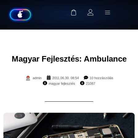
Magyar Fejlesztés: Ambulance
admin
2011.06.30. 08:54
10 hozzászólás
magyar fejlesztés
21087