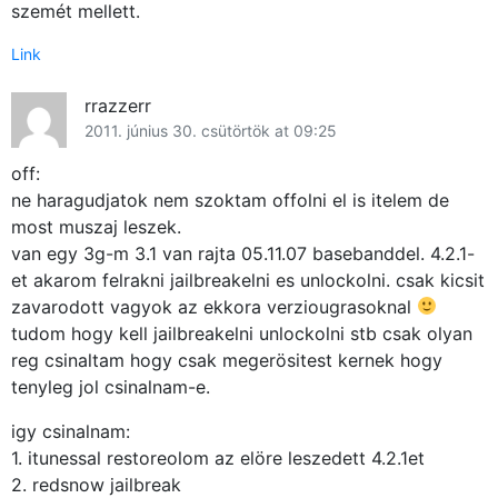
szemét mellett.
Link
Főoldal
rrazzerr
Közösség
2011. június 30. csütörtök at 09:25
off:
GYIK
ne haragudjatok nem szoktam offolni el is itelem de
most muszaj leszek.
Használt Apple
van egy 3g-m 3.1 van rajta 05.11.07 basebanddel. 4.2.1-
et akarom felrakni jailbreakelni es unlockolni. csak kicsit
Apple szerviz
zavarodott vagyok az ekkora verziougrasoknal
tudom hogy kell jailbreakelni unlockolni stb csak olyan
reg csinaltam hogy csak megerösitest kernek hogy
tenyleg jol csinalnam-e.
igy csinalnam:
1. itunessal restoreolom az elöre leszedett 4.2.1et
2. redsnow jailbreak