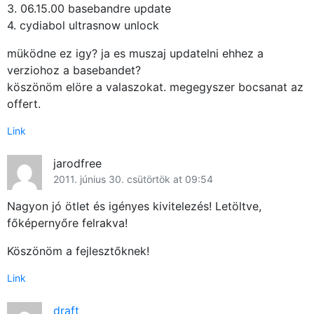
3. 06.15.00 basebandre update
4. cydiabol ultrasnow unlock
müködne ez igy? ja es muszaj updatelni ehhez a
verziohoz a basebandet?
köszönöm elöre a valaszokat. megegyszer bocsanat az
offert.
Link
jarodfree
2011. június 30. csütörtök at 09:54
Nagyon jó ötlet és igényes kivitelezés! Letöltve,
főképernyőre felrakva!
Köszönöm a fejlesztőknek!
Link
draft