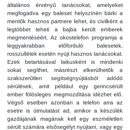
általános érvényű tanácsokat, amelyeket
megfogadva egy baleset helyszínén bárki a
mentők hasznos partnere lehet, és civilként a
legtöbbet teheti a bajba került emberek
megmentéséért. Az okostelefon programja a
leggyakrabban előforduló balesetek,
rosszullétek esetén nyújt hasznos tanácsokat.
Ezek betartásával laikusként is mindenki
sokat segíthet, másrészt elkerülhetők a
szakszerűtlen segítségnyújtásból adódó
sérülések, amit például egy gerincsérült
ember fölösleges megmozdítása idézhet elő.
Végső esetben azonban a telefon arra az
esetre is útmutatást ad, amikor a készülék
gazdájának magának kell egy eszméletlen
sérült számára elsősegélyt nyújtani, vagy egy