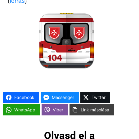
(
forrás
)
Facebook
Messenger
Twitter
WhatsApp
Viber
Link másolása
Olvasd el a