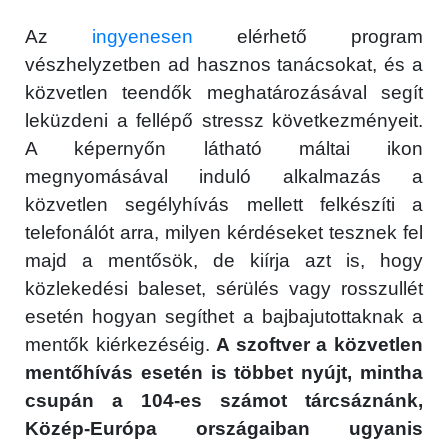
Az
ingyenesen
elérhető program
vészhelyzetben ad hasznos tanácsokat, és a
közvetlen teendők meghatározásával segít
leküzdeni a fellépő stressz következményeit.
A képernyőn látható máltai ikon
megnyomásával induló alkalmazás a
közvetlen segélyhívás mellett felkészíti a
telefonálót arra, milyen kérdéseket tesznek fel
majd a mentősök, de kiírja azt is, hogy
közlekedési baleset, sérülés vagy rosszullét
esetén hogyan segíthet a bajbajutottaknak a
mentők kiérkezéséig.
A szoftver a közvetlen
mentőhívás esetén is többet nyújt, mintha
csupán a 104-es számot tárcsáznánk,
Közép-Európa országaiban ugyanis