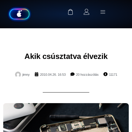
Akik csúsztatva élvezik
jimny
2010.04.26. 16:53
20 hozzászólás
11171