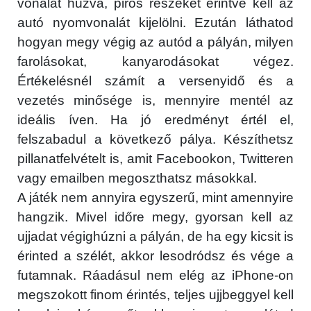
vonalat húzva, piros részeket érintve kell az
autó nyomvonalát kijelölni. Ezután láthatod
hogyan megy végig az autód a pályán, milyen
farolásokat, kanyarodásokat végez.
Értékelésnél számít a versenyidő és a
vezetés minősége is, mennyire mentél az
ideális íven. Ha jó eredményt értél el,
felszabadul a következő pálya. Készíthetsz
pillanatfelvételt is, amit Facebookon, Twitteren
vagy emailben megoszthatsz másokkal.
A játék nem annyira egyszerű, mint amennyire
hangzik. Mivel időre megy, gyorsan kell az
ujjadat végighúzni a pályán, de ha egy kicsit is
érinted a szélét, akkor lesodródsz és vége a
futamnak. Ráadásul nem elég az iPhone-on
megszokott finom érintés, teljes ujjbeggyel kell