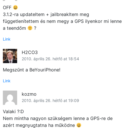
OFF
3.1.2-ra updateltem + jailbreakltem meg
függetlenítettem és nem megy a GPS ilyenkor mi lenne
a teendőm
?
Link
H2CO3
2010. április 26. hétfő at 18:54
Megszűnt a BeYouriPhone!
Link
kozmo
2010. április 26. hétfő at 19:09
Valaki ?:D
Nem mintha nagyon szükségem lenne a GPS-re de
azért megnyugtatna ha működne