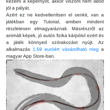
kezelni a képernyőt, akkor viszont nem látod
jól a pályát.
Azért ez ne kedvetlenítsen el senkit, van a
játékban egy Tutorial, amiben mindent
részletesen elmagyaráznak. Másrészről az
animált képek, jó autós fizika kárpótol ezért és
a játék könnyed szórakozást nyújt. Az
alkalmazás
1.59 euróért vásárolható meg
a
magyar App Store-ban.