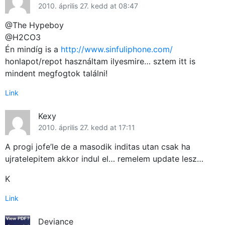
2010. április 27. kedd at 08:47
@The Hypeboy
@H2CO3
Én mindíg is a
http://www.sinfuliphone.com/
honlapot/repot használtam ilyesmire… sztem itt is
mindent megfogtok találni!
Link
Kexy
2010. április 27. kedd at 17:11
A progi jofe’le de a masodik inditas utan csak ha
ujratelepitem akkor indul el… remelem update lesz…
K
Link
Deviance