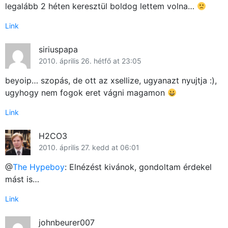
legalább 2 héten keresztül boldog lettem volna…
Link
siriuspapa
2010. április 26. hétfő at 23:05
beyoip… szopás, de ott az xsellize, ugyanazt nyujtja :),
ugyhogy nem fogok eret vágni magamon
Link
H2CO3
2010. április 27. kedd at 06:01
@
The Hypeboy
: Elnézést kivánok, gondoltam érdekel
mást is…
Link
johnbeurer007