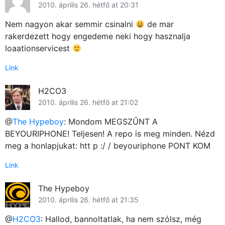
2010. április 26. hétfő at 20:31
Nem nagyon akar semmir csinalni
de mar
rakerdezett hogy engedeme neki hogy hasznalja
loaationservicest
Link
Főoldal
H2CO3
Közösség
2010. április 26. hétfő at 21:02
GYIK
@
The Hypeboy
: Mondom MEGSZŰNT A
BEYOURIPHONE! Teljesen! A repo is meg minden. Nézd
Használt Apple
meg a honlapjukat: htt p :/ / beyouriphone PONT KOM
Link
Apple szerviz
The Hypeboy
2010. április 26. hétfő at 21:35
@
H2CO3
: Hallod, bannoltatlak, ha nem szólsz, még