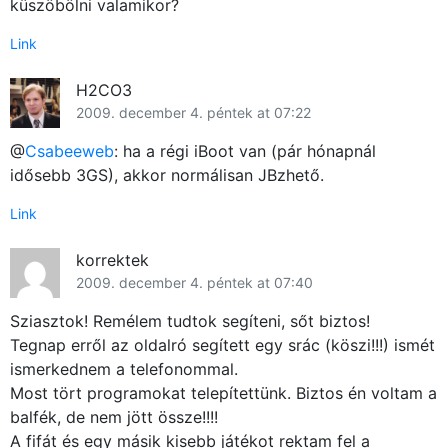
küszöbölni valamikor?
Link
H2CO3
2009. december 4. péntek at 07:22
@
Csabeeweb
: ha a régi iBoot van (pár hónapnál
idősebb 3GS), akkor normálisan JBzhető.
Link
korrektek
2009. december 4. péntek at 07:40
Sziasztok! Remélem tudtok segíteni, sőt biztos!
Tegnap erről az oldalró segített egy srác (köszi!!!) ismét
ismerkednem a telefonommal.
Most tört programokat telepítettünk. Biztos én voltam a
balfék, de nem jött össze!!!!
A fifát és egy másik kisebb játékot rektam fel a