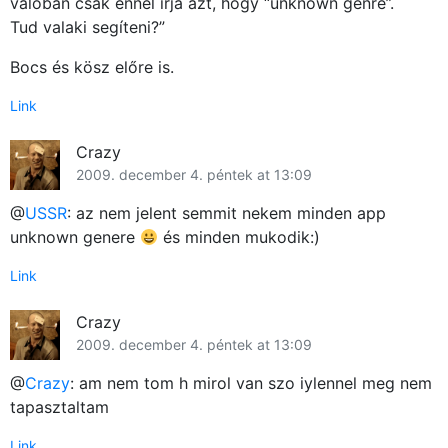
valóban csak ennél írja azt, hogy “unknown genre”.
Tud valaki segíteni?”
Bocs és kösz előre is.
Link
Crazy
2009. december 4. péntek at 13:09
@
USSR
: az nem jelent semmit nekem minden app
unknown genere
és minden mukodik:)
Link
Crazy
2009. december 4. péntek at 13:09
@
Crazy
: am nem tom h mirol van szo iylennel meg nem
tapasztaltam
Link