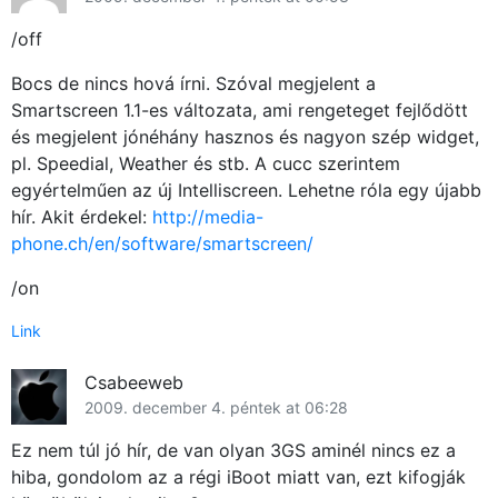
/off
Bocs de nincs hová írni. Szóval megjelent a
Smartscreen 1.1-es változata, ami rengeteget fejlődött
és megjelent jónéhány hasznos és nagyon szép widget,
pl. Speedial, Weather és stb. A cucc szerintem
egyértelműen az új Intelliscreen. Lehetne róla egy újabb
hír. Akit érdekel:
http://media-
phone.ch/en/software/smartscreen/
/on
Link
Csabeeweb
2009. december 4. péntek at 06:28
Ez nem túl jó hír, de van olyan 3GS aminél nincs ez a
hiba, gondolom az a régi iBoot miatt van, ezt kifogják