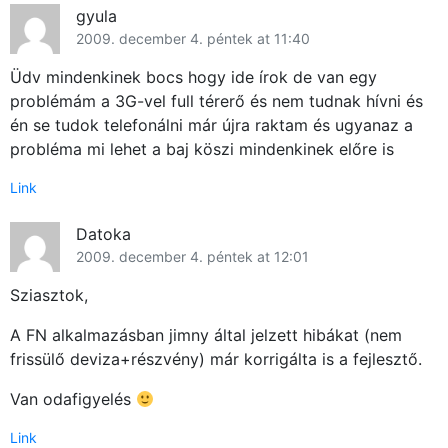
gyula
2009. december 4. péntek at 11:40
Üdv mindenkinek bocs hogy ide írok de van egy
problémám a 3G-vel full térerő és nem tudnak hívni és
én se tudok telefonálni már újra raktam és ugyanaz a
probléma mi lehet a baj köszi mindenkinek előre is
Link
Datoka
2009. december 4. péntek at 12:01
Sziasztok,
A FN alkalmazásban jimny által jelzett hibákat (nem
frissülő deviza+részvény) már korrigálta is a fejlesztő.
Van odafigyelés
Link