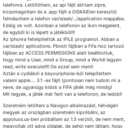
telefonra. Letöltöttem, az api fájlt átírtam zipre,
kicsomagoltam és a .app fájlt a DISKAIDen keresztül
felmásoltam a telefon var/stash/…/application mappába.
Eddig ok volt. Azonban a telefonon az ikon megjelent,
de egyből ki is lépett a játékból!!!
Az iphonra feltelpítettük az IFILE programot. Abban a
var/stash/ apllications. Pbnoti fájlban a Fifa-hoz tartozó
fájlban az ACCESS PERMISSIONS alatt beállítottuk,
hogy mind a User, mind a Group, mind a Worldl legyen:
read, write execute!!!! De ezzel sem ment!
Aztán a cydiából a beyouriphone-ból telepítettem
valami apple…. 3.1 -es fájlt (pontosan nem tudom mi a
neve, de ugyanúgy kidob a FIFA játék még mindig!
MIt tegyek, a játék már fent van a telefonon, de ledob!!
Szeretném letölteni a Navigon alkalmazást, hétvégén
megyek az országban szeretném kipróbálni, az
appoluos.us-ben próbáltam az 1.3 verziót, de nem ment,
megvoltak ott adva oldalak, de sehol nem láttam, hogy