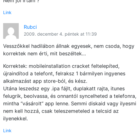
Nem jól irtam ?
Link
Rubci
2009. december 4. péntek at 11:39
Vesszőkkel hadilábon állnak egyesek, nem csoda, hogy
korrektek nem érti, mit beszéltek…
Korrektek: mobileinstallation cracket feltelepíted,
újraindítod a telefont, felraksz 1 bármilyen ingyenes
alkalmazást app store-ból, és kész.
Utána leszedsz egy .ipa fájlt, duplakatt rajta, itunes
felugrik, beolvassa, és onnantól syncelheted a telefonra,
mintha “vásárolt” app lenne. Semmi diskaid vagy ilyesmi
nem kell hozzá, csak teleszemeteled a telcsid az
ilyenekkel.
Link