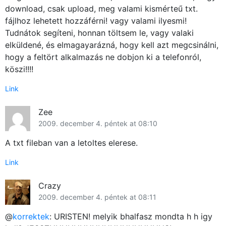
download, csak upload, meg valami kismérteű txt.
fájlhoz lehetett hozzáférni! vagy valami ilyesmi!
Tudnátok segíteni, honnan töltsem le, vagy valaki
elküldené, és elmagayarázná, hogy kell azt megcsinálni,
hogy a feltört alkalmazás ne dobjon ki a telefonról,
köszi!!!!
Link
Zee
2009. december 4. péntek at 08:10
A txt fileban van a letoltes elerese.
Link
Crazy
2009. december 4. péntek at 08:11
@
korrektek
: URISTEN! melyik bhalfasz mondta h h igy