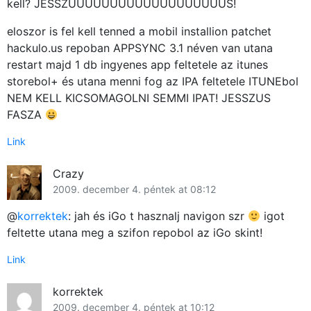
kell? JESSZUUUUUUUUUUUUUUUUUUUS!
eloszor is fel kell tenned a mobil installion patchet
hackulo.us repoban APPSYNC 3.1 néven van utana
restart majd 1 db ingyenes app feltetele az itunes
storebol+ és utana menni fog az IPA feltetele ITUNEbol
NEM KELL KICSOMAGOLNI SEMMI IPAT! JESSZUS
FASZA
Link
Crazy
2009. december 4. péntek at 08:12
@
korrektek
: jah és iGo t hasznalj navigon szr
igot
feltette utana meg a szifon repobol az iGo skint!
Link
korrektek
2009. december 4. péntek at 10:12