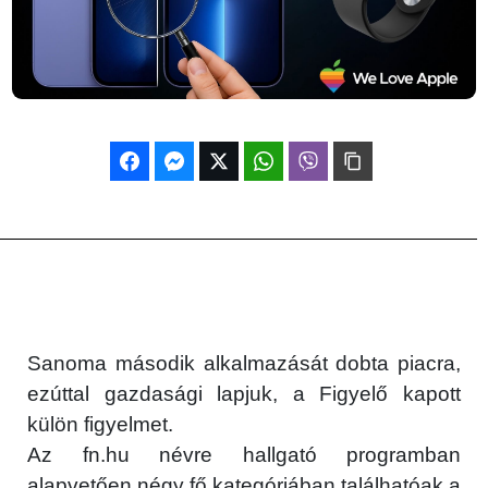
Sanoma második alkalmazását dobta piacra,
ezúttal gazdasági lapjuk, a Figyelő kapott
külön figyelmet.
Az fn.hu névre hallgató programban
alapvetően négy fő kategóriában találhatóak a