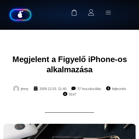
Megjelent a Figyelő iPhone-os
alkalmazása
jimny
2009.12.03. 21:40
37 hozzászólás
fejlesztés
9147