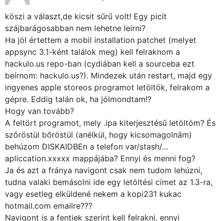
köszi a választ,de kicsit sűrű volt! Egy picit
szájbarágosabban nem lehetne leírni?
Ha jól értettem a mobil installation patchet (melyet
appsync 3.1-ként találok meg) kell felraknom a
hackulo.us repo-ban (cydiában kell a sourceba ezt
beírnom: hackulo.us?). Mindezek után restart, majd egy
ingyenes apple storeos programot letöltök, felrakom a
gépre. Eddig talán ok, ha jólmondtam!?
×
Hogy van tovább?
A feltört programot, mely .ipa kiterjesztésű letöltöm? És
szőröstül bőröstül (anélkül, hogy kicsomagolnám)
behúzom DISKAIDBEn a telefon var/stash/…
apliccation.xxxxx mappájába? Ennyi és menni fog?
Ja és azt a fránya navigont csak nem tudom lehúzni,
tudna valaki bemásolni ide egy letöltési címet az 1.3-ra,
vagy esetleg elküldené nekem a kopi231 kukac
hotmail.com emailre???
Főoldal
Navigont is a fentiek szerint kell felrakni, ennyi