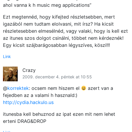
ahol vanna k h music meg applications”
Ezt megtennéd, hogy kifejted részletsebben, mert
igazából nem tudtam elolvasni, mit írsz? Ha kicsit
részletesebben elmesélnéd, vagy valaki, hogy is kell ezt
az itunes szos dolgot csinálni, többet nem kérdeznék!
Egy kicsit szájbarágosabban légyszíves, köszi!!!
Link
Crazy
2009. december 4. péntek at 10:55
@
korrektek
: ocsem nem hiszem el
azert van a
fejedben az a valami h hasznald:)
http://cydia.hackulo.us
itunesba kell behuznod az ipat ezen mit nem lehet
erteni DRAG&DROP