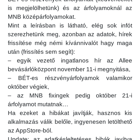
is megjelölhetünk) és az árfolyamoknál az
MNB középárfolyamokat.
Mint a leírásban is látható, elég sok infót
szerezhetünk meg, azonban az adatok, hírek
frissítése még némi kívánnivalót hagy maga
után (frissítés sem segít):
– egyik vezető ingatlanos hír az Allee
bevásárlóközpont november 11-i megnyitása,
– BÉT-es részvényárfolyamok valamikor
október végiek,
– az MNB fixingek pedig október 21-i
árfolyamot mutatnak…
Ha ezeket a hibákat javítják, hasznos kis
alkalmazás válik belőle, ingyenesen letölthető
az AppStore-ból.
Update: az adatkésleltetéses hibák javítva