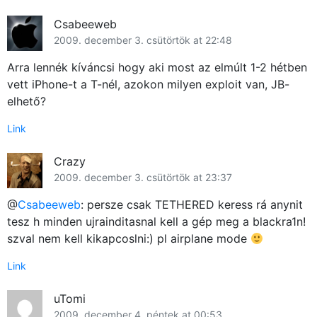
Csabeeweb
2009. december 3. csütörtök at 22:48
Arra lennék kíváncsi hogy aki most az elmúlt 1-2 hétben
vett iPhone-t a T-nél, azokon milyen exploit van, JB-
elhető?
Link
Crazy
2009. december 3. csütörtök at 23:37
@
Csabeeweb
: persze csak TETHERED keress rá anynit
tesz h minden ujrainditasnal kell a gép meg a blackra1n!
szval nem kell kikapcoslni:) pl airplane mode
Link
uTomi
2009. december 4. péntek at 00:53