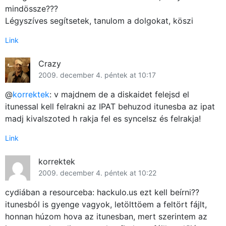
mindössze???
Közösség
Légyszíves segítsetek, tanulom a dolgokat, köszi
Link
GYIK
Crazy
Használt Apple
2009. december 4. péntek at 10:17
Apple szerviz
@
korrektek
: v majdnem de a diskaidet felejsd el
itunessal kell felrakni az IPAT behuzod itunesba az ipat
madj kivalszoted h rakja fel es syncelsz és felrakja!
Link
korrektek
2009. december 4. péntek at 10:22
cydiában a resourceba: hackulo.us ezt kell beírni??
itunesból is gyenge vagyok, letölttöem a feltört fájlt,
honnan húzom hova az itunesban, mert szerintem az