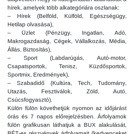
hírek, amelyek több alkategóriára oszlanak:
– Hírek (Belföld, Külföld, Egészségügy,
Hetilap olvasása),
– Üzlet (Pénzügy, Ingatlan, Adó,
Makrogazdaság, Cégek, Vállalkozás, Média,
Állás, Biztosítás),
– Sport (Labdarúgás, Autó-motor,
Csapatsportok, Tenisz, Küzdősportok,
Sportmix, Eredmények),
– Szabadidő (Kultúra, Tech, Tudomány,
Utazás, Fesztiválok, Zöld, Autó,
Csúcsfogyasztó).
Külön fülön követhetjük nyomon az időjárást
órás és 7 napos előrejelzésben. Árfolyamok
fülön grafikusan láthatjuk a BUX alakulását,
BÉT-es részvények árfolyamait (kedvenceket