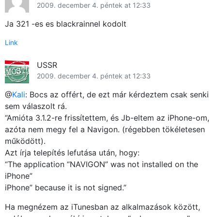
2009. december 4. péntek at 12:33
Ja 321 -es es blackrainnel kodolt
Link
USSR
2009. december 4. péntek at 12:33
@
Kali
: Bocs az offért, de ezt már kérdeztem csak senki
sem válaszolt rá.
“Amióta 3.1.2-re frissítettem, és Jb-eltem az iPhone-om,
azóta nem megy fel a Navigon. (régebben tökéletesen
működött).
Azt írja telepítés lefutása után, hogy:
“The application “NAVIGON” was not installed on the
iPhone”
iPhone” because it is not signed.”
Ha megnézem az iTunesban az alkalmazások között,