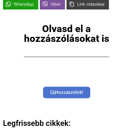
WhatsApp
Viber
Link másolása
Olvasd el a
hozzászólásokat is
Főoldal
Közösség
GYIK
Hozzászólok!
Használt Apple
Apple szerviz
Legfrissebb cikkek: