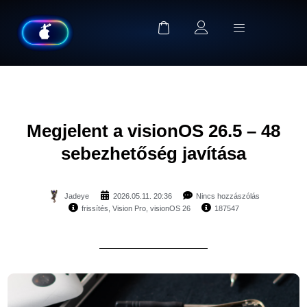
Megjelent a visionOS 26.5 – 48
sebezhetőség javítása
Jadeye
2026.05.11. 20:36
Nincs hozzászólás
frissítés
,
Vision Pro
,
visionOS 26
187547